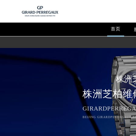
首页
株洲
株洲芝柏维
GIRARDPERREGA
BEIJING GIRARDPERREGAUX RE