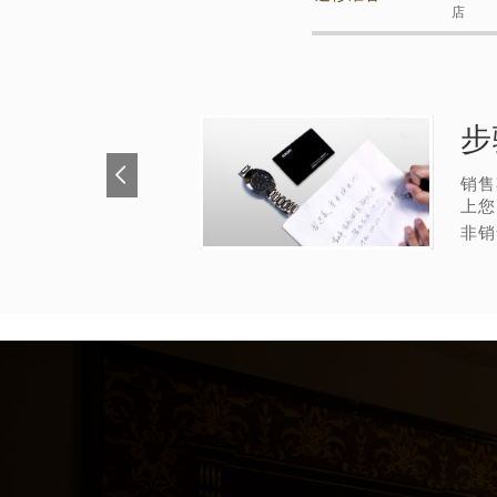
店
步
销售
上您
非销