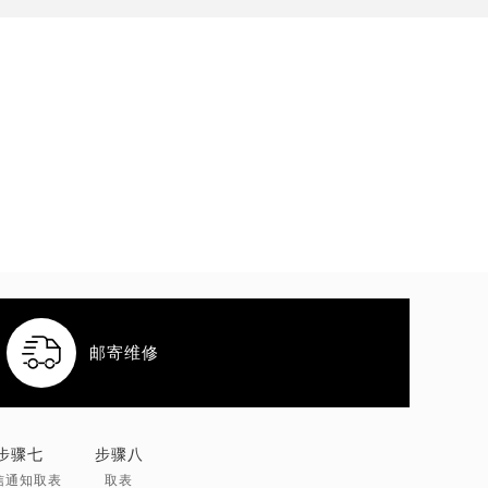

邮寄维修
步骤七
步骤八
信通知取表
取表