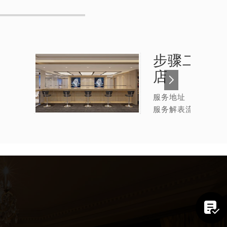
步骤二：
芝
店
服务地址
服务解表流程
