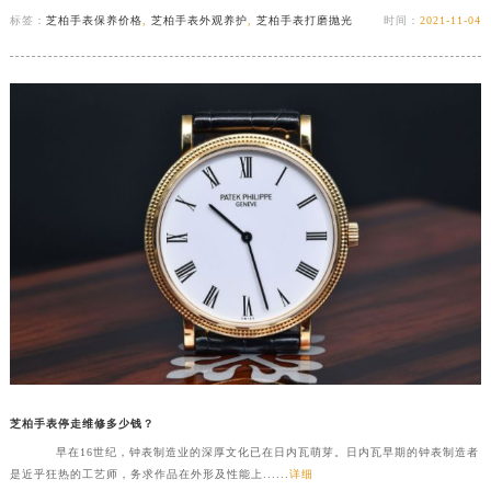
标签：
芝柏手表保养价格
,
芝柏手表外观养护
,
芝柏手表打磨抛光
时间：
2021-11-04
芝柏手表停走维修多少钱？
早在16世纪，钟表制造业的深厚文化已在日内瓦萌芽。日内瓦早期的钟表制造者
是近乎狂热的工艺师，务求作品在外形及性能上......
详细