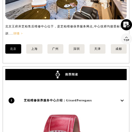

北京王府井芝柏售后维修中心位于，是芝柏维修保养服务网点,中心技师均接受标准培
上
训....
详情 >
详情

北京
上海
广州
深圳
天津
成都
推荐阅读
1
芝柏维修保养服务中心介绍 | GirardPerregaux