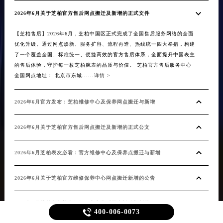
2026年6月关于芝柏官方售后网点搬迁及新增的正式文件
20
【芝柏售后】2026年6月，芝柏中国区正式完成了全国售后服务网络的全面
【芝
优化升级。通过网点焕新、服务扩容、流程再造、热线统一四大举措，构建
化升
了一个覆盖全国、标准统一、便捷高效的官方售后体系，全面提升中国表主
盖全
的售后体验，守护每一枚芝柏腕表的品质与价值。 芝柏官方售后服务中心
验。
全国网点地址： 北京市东城......
详情 >
质、扩
2026年6月官方发布：芝柏维修中心及保养网点搬迁与新增
20
2026年6月关于芝柏官方售后网点搬迁及新增的正式公文
20
2026年6月芝柏表友必看：官方维修中心及保养点搬迁与新增
20
2026年6月关于芝柏官方维修保养中心网点搬迁新增的公告
20
2026年5月芝柏表主补充须知：官方售后网点迁移与新设
芝柏

400-006-0073