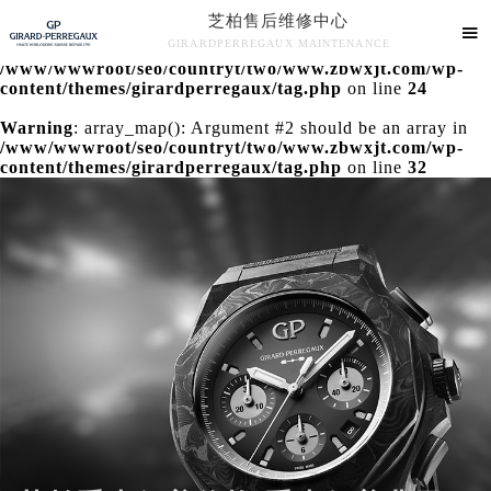
芝柏售后维修中心
Warning
: extract() expects parameter 1 to be array, null

GIRARDPERREGAUX MAINTENANCE
given in
/www/wwwroot/seo/countryt/two/www.zbwxjt.com/wp-
芝柏售后维修中心竭诚为您服务！
content/themes/girardperregaux/tag.php
on line
24
Warning
: array_map(): Argument #2 should be an array in
/www/wwwroot/seo/countryt/two/www.zbwxjt.com/wp-
content/themes/girardperregaux/tag.php
on line
32