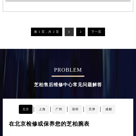
第 1 页，共 2 页
1
2
下一页
PROBLEM
芝柏售后维修中心常见问题解答
北京
上海
广州
深圳
天津
成都
在北京检修或保养您的芝柏腕表
在