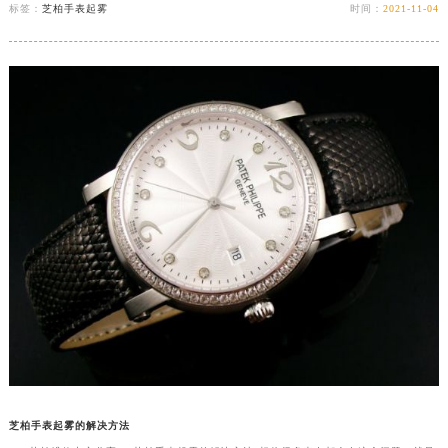
标签：
芝柏手表起雾
时间：
2021-11-04
芝柏手表起雾的解决方法