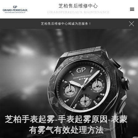
芝柏售后维修中心

GIRARDPERREGAUX MAINTENANCE

芝柏售后维修中心竭诚为您服务！
中心介绍
联系我们
芝柏手表起雾-手表起雾原因-表蒙
有雾气有效处理方法