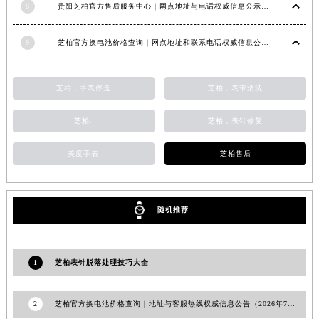
8
贵阳芝柏官方售后服务中心｜网点地址与电话权威信息公示（2026年6月最新）
9
芝柏官方换电池价格查询｜网点地址和联系电话权威信息公告（2026年7月最新）
芝柏，手表停走
芝柏，表带清洗
芝柏.
芝柏，表针修复
美度手表
芝柏售后
随机推荐
1
芝柏表针脱落处理技巧大全
2
芝柏官方换电池价格查询｜地址与客服热线权威信息公告（2026年7月最新）