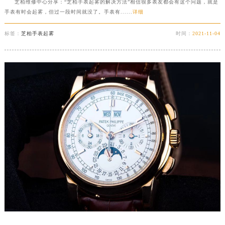
芝柏维修中心分享：“芝柏手表起雾的解决方法”相信很多表友都会有这个问题，就是
手表有时会起雾，但过一段时间就没了。手表有......
详细
标签：
芝柏手表起雾
时间：
2021-11-04