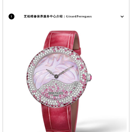
1
芝柏维修保养服务中心介绍 | GirardPerregaux