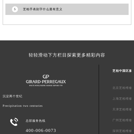
山东省枣庄市滕州市北辛路与善国路交叉口芝柏售后服务中心（需提前预约）
5
芝柏手表刻字什么最有意义
山东省淄博市张店区金晶大道芝柏售后服务中心（需提前预约）
上海市黄浦区南京东路299号宏伊国际广场写字楼8层806室芝柏售后服务中心（需提前预约）
上海市徐汇区虹桥路3号港汇中心2座37层3705室芝柏售后服务中心（需提前预约）
浙江省杭州市上城区钱江路1366号华润大厦A座5层503-5室芝柏售后服务中心（需提前预约）
浙江省湖州市吴兴区劳动路芝柏售后服务中心（需提前预约）
轻轻滑动下方栏目探索更多精彩内容
浙江省嘉兴市南湖区广益路705号嘉兴世界贸易中心A座13层1304室芝柏售后服务中心（需提前预约）
浙江省金华市金东区东市南街777号金华万达广场4号楼22楼2209室芝柏售后服务中心（需提前预约）
芝柏中国区服
浙江省丽水市莲都区解放街芝柏售后服务中心（需提前预约）
浙江省宁波市江北区大闸南路500号来福士广场办公楼20层2009室芝柏售后服务中心（需提前预约）
北京芝柏维修
浙江省衢州市柯城区上街芝柏售后服务中心（需提前预约）
沉淀两个世纪
浙江省绍兴市越城区胜利东路379号世茂天际中心写字楼8层805室芝柏售后服务中心（需提前预约）
上海芝柏维修
Precipitation two centuries
浙江省舟山市定海区解放东路芝柏售后服务中心（需提前预约）
天津芝柏维修
澳门特别行政区大堂区议事亭前地（新马路）芝柏售后服务中心（需提前预约）

广州芝柏维修
总部服务热线
澳门特别行政区风顺堂区南湾大马路芝柏售后服务中心（需提前预约）
400-006-0073
深圳芝柏维修
澳门特别行政区花地玛堂区关闸广场芝柏售后服务中心（需提前预约）