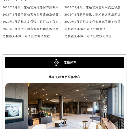
辽宁省沈阳市沈河区中街路137号亨得利名表维修授权店1楼芝柏售后服务中心（需提前预约）
2026年6月关于芝柏官方维修保养服务中心搬迁及新增的正式文件全文
2026年6月关于芝柏官方售后网点迁移及新开网点的通知
辽宁省沈阳市沈河区中街路83号亨得利名表维修授权店1楼芝柏售后服务中心（需提前预约）
2026年6月关于芝柏官方售后维修及保养中心网点搬迁与新增的公告
2026年6月新鲜资讯：芝柏官方售后网点迁移及新设
北京市朝阳区建国门外大街甲6号华熙国际中心D座11层1102室芝柏售后服务中心（北京总部）（需提前预约）
2026年6月芝柏表友必读内容汇总：官方保养维修中心搬迁新开完整名录
2026年5月芝柏表友必备补充手册：售后网点搬迁及新开
2026年5月关于芝柏官方售后网点搬迁及新增的正式文件（修订）
芝柏很久不戴不走了处理办法
北京市东城区东长安街1号王府井东方广场W3座6层602室芝柏售后服务中心（需提前预约）
芝柏很久不戴不走了处理方法推荐
芝柏很久不戴不走了处理技巧大全
河北省保定市竞秀区朝阳北大街北国先天下芝柏售后服务中心（需提前预约）
内蒙古自治区阿拉善盟市左旗土尔扈特大街芝柏售后服务中心（需提前预约）
内蒙古自治区巴彦淖尔市临河区新华街芝柏售后服务中心（需提前预约）
内蒙古自治区包头市青山区幸福路甲3号王府井百货名表维修芝柏售后服务中心（需提前预约）
芝柏保养
内蒙古自治区赤峰市红山区哈达街芝柏售后服务中心（需提前预约）
北京芝柏售后维修中心
内蒙古自治区鄂尔多斯市东胜区伊金霍洛街芝柏售后服务中心（需提前预约）
内蒙古自治区呼伦贝尔市海拉尔区中央街芝柏售后服务中心（需提前预约）
内蒙古自治区通辽市科尔沁区明仁大街芝柏售后服务中心（需提前预约）
内蒙古自治区乌海市海勃湾区人民南路芝柏售后服务中心（需提前预约）
内蒙古自治区乌兰察布市集宁区恩和大街芝柏售后服务中心（需提前预约）
内蒙古自治区锡林郭勒盟市锡林浩特市光明街与额尔敦路交叉口芝柏售后服务中心（需提前预约）
内蒙古自治区兴安盟市乌兰浩特市兴安大街芝柏售后服务中心（需提前预约）