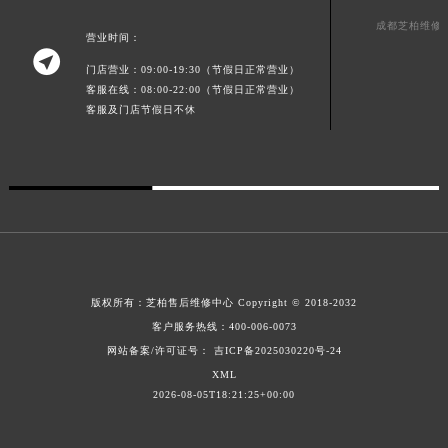
澳门特别行政区花王堂区大三巴商圈芝柏售后服务中心（需提前预约）
成都芝柏维修
营业时间：
澳门特别行政区嘉模堂区官也街芝柏售后服务中心（需提前预约）

门店营业：09:00-19:30（节假日正常营业）
澳门省路氹城市金光大道芝柏售后服务中心（需提前预约）
客服在线：08:00-22:00（节假日正常营业）
澳门特别行政区望德堂区塔石广场芝柏售后服务中心（需提前预约）
客服及门店节假日不休
福建省福州市鼓楼区五四路128-1号恒力城写字楼15层03室芝柏售后服务中心（需提前预约）
福建省厦门市思明区湖滨东路95号万象城华润大厦B座11层1104室芝柏售后服务中心（需提前预约）
广东省潮州市潮安区新风路与潮汕路交汇处芝柏售后服务中心（需提前预约）
广东省广州市天河区天河路230号万菱汇国际中心A塔7层704室芝柏售后服务中心（需提前预约）
广东省广州市越秀区环市东路371-375号世界贸易中心大厦南塔15层1507室芝柏售后服务中心（需提前预约）
广东省河源市源城区越王大道芝柏售后服务中心（需提前预约）
广东省惠州市惠城区江北文昌一路7号华贸大厦1座30层3005室芝柏售后服务中心（需提前预约）
版权所有：
芝柏售后维修中心
Copyright © 2018-2032
客户服务热线：
400-006-0073
广东省江门市蓬江区广场西路芝柏售后服务中心（需提前预约）
网站备案/许可证号： 吉ICP备2025030220号-24
广东省揭阳市榕城进贤门步行街芝柏售后服务中心（需提前预约）
XML
广东省茂名市电白区水东街道迎宾大道芝柏售后服务中心（需提前预约）
2026-08-05T18:21:25+00:00
广东省梅州市梅江区金燕大道芝柏售后服务中心（需提前预约）
广东省清远市清城区湖西路芝柏售后服务中心（需提前预约）