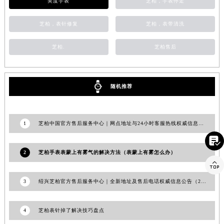
美度手表
芝柏，手表停走
江西省南昌市红谷滩新区红谷中大道998号绿地双子塔（中央广场）A1座办公楼14层1407室芝柏售后服务中心（需提前预约）
江西省萍乡市安源区萍安北大道与康庄路交叉口芝柏售后服务中心（需提前预约）
芝柏，表针修复
芝柏，表带清洗
江西省上饶市信州区滨江西路芝柏售后服务中心（需提前预约）
芝柏.
芝柏售后
江西省新余市渝水区北湖西路芝柏售后服务中心（需提前预约）
江西省宜春市袁州区中山中路芝柏售后服务中心（需提前预约）
江西省鹰潭市月湖区胜利东路芝柏售后服务中心（需提前预约）
随机推荐
山东省德州市德城区东风中路芝柏售后服务中心（需提前预约）
山东省东营市东营区济南路芝柏售后服务中心（需提前预约）
山东省济南市历下区经十路11111号华润中心写字楼（万象城）15层1508室芝柏售后服务中心（需提前预约）
1
芝柏中国官方售后服务中心｜网点地址与24小时客服热线权威信息公告（2026年6月最新）
山东省济宁市任城区太白楼路芝柏售后服务中心（需提前预约）

山东省莱芜市文化南路8号银座商城名表维修一楼名表维修芝柏售后服务中心（需提前预约）
2
芝柏手表表蒙上有雾气的解决方法（表蒙上有雾怎么办）

山东省临沂市兰山区解放路芝柏售后服务中心（需提前预约）
山东省日照市东港区烟台路芝柏售后服务中心（需提前预约）
3
绍兴芝柏官方售后服务中心｜全新地址及售后电话权威信息公告（2026年7月最新）
山东省泰安市泰山区财源街道泰山大街芝柏售后服务中心（需提前预约）
山东省威海市环翠区新威海路89号振华商厦一楼名表维修芝柏售后服务中心（需提前预约）
4
芝柏表针掉了解决技巧盘点
山东省潍坊市奎文区东风东街芝柏售后服务中心（需提前预约）