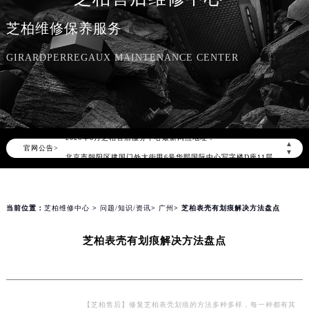
芝柏维修保养服务
GIRARDPERREGAUX MAINTENANCE CENTER
2026年8月芝柏中国区售后服务网络优化升级公告
2026年8月芝柏全国官方售后客户服务热线：400-006-0073
芝柏官方全国统一服务热线400-006-0073，服务覆盖中国大陆、香港、澳门、台湾全部区域（非大陆需加拨“+86”）
2026年8月芝柏售后服务中心最新网点地址：
▲
官网公告>
北京市朝阳区建国门外大街甲6号华熙国际中心写字楼D座11层1102室（北京总部）（需提前预约）
▼
北京市东城区东长安街1号东方广场写字楼W3座6层602室（需提前预约）
天津市和平区赤峰道136号天津国际金融中心写字楼26层2603室（需提前预约）
上海市徐汇区虹桥路3号港汇中心写字楼2座37层3705室（需提前预约）
当前位置：
芝柏维修中心
>
问题/知识/资讯
>
广州
> 芝柏表壳有划痕解决方法盘点
上海市黄浦区南京东路299号宏伊国际广场写字楼8层806室（需提前预约）
芝柏表壳有划痕解决方法盘点
南京市秦淮区中山南路1号（新街口）南京中心写字楼22层C1-1室（需提前预约）
常州市新北区龙锦路1590号现代传媒中心写字楼5号楼10层1008室（需提前预约）
徐州市鼓楼区淮海东路29号苏宁广场IFC国际金融中心写字楼35层3508室（需提前预约）
扬州市邗江区国展路29号星耀天地写字楼1号楼18层1803室（需提前预约）
【芝柏售后】修复芝柏表壳划痕的方法多种多样，每一种都有其