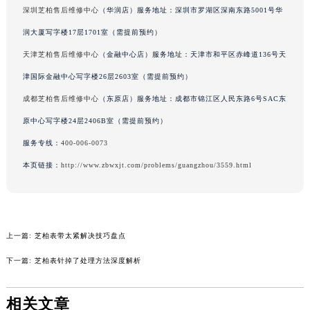
深圳芝柏售后维修中心
（华润店）服务地址：深圳市罗湖区深南东路5001号华
吉林省四平市铁东区紫气大路与南九经街交汇处芝柏售后服务中心（需提前预约）
润大厦写字楼17层1701室（需提前预约）
吉林省松原市宁江区五环大街芝柏售后服务中心（需提前预约）
吉林省通化市东昌区环通乡江南大街芝柏售后服务中心（需提前预约）
天津芝柏售后维修中心
（金融中心店）服务地址：天津市和平区赤峰道136号天
吉林省延边市延吉市解放路芝柏售后服务中心（需提前预约）
津国际金融中心写字楼26层2603室（需提前预约）
辽宁省鞍山市铁东区站前街芝柏售后服务中心（需提前预约）
成都芝柏售后维修中心
（东原店）服务地址：成都市锦江区人民东路6号SAC东
辽宁省本溪市平山区胜利路芝柏售后服务中心（需提前预约）
原中心写字楼24层2406B室（需提前预约）
辽宁省朝阳市双塔区新华路芝柏售后服务中心（需提前预约）
服务专线：
400-006-0073
辽宁省丹东市振兴区七经街芝柏售后服务中心（需提前预约）
本页链接：
http://www.zbwxjt.com/problems/guangzhou/3559.html
辽宁省抚顺市新抚区东一路芝柏售后服务中心（需提前预约）
辽宁省阜新市海州区解放大街芝柏售后服务中心（需提前预约）
辽宁省葫芦岛市连山区中央路芝柏售后服务中心（需提前预约）
辽宁省锦州市古塔区中央大街芝柏售后服务中心（需提前预约）
上一篇:
芝柏表带太紧解决技巧盘点
辽宁省辽阳市白塔区新运大街芝柏售后服务中心（需提前预约）
下一篇:
芝柏表针掉了处理方法深度解析
辽宁省盘锦市兴隆台区石油大街芝柏售后服务中心（需提前预约）
辽宁省铁岭市银州区南马路芝柏售后服务中心（需提前预约）
相关文章
辽宁省营口市站前区市府路与渤海大街交叉口芝柏售后服务中心（需提前预约）