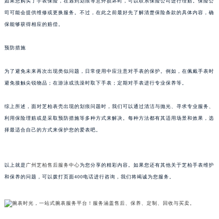
如果您购买了手表保险，在遇到划痕等意外损坏时，可以联系保险公司进行理赔。保险公
南宁市青秀区金湖路59号地王大厦12楼1224室（需提前预约）
司可能会提供维修或更换服务。不过，在此之前最好先了解清楚保险条款的具体内容，确
合肥市蜀山区潜山路111号万象城华润大厦B座12楼03室（需提前预约）
保能够获得相应的赔偿。
泉州市丰泽区宝洲路729号浦西万达中心写字楼A座7楼709室（需提前预约）
预防措施
青岛市南区山东路6号华润大厦B座22层04室（需提前预约）
烟台市芝罘区胜利路139号万达金融中心A座907室（需提前预约）
为了避免未来再次出现类似问题，日常使用中应注意对手表的保护。例如，在佩戴手表时
长春市朝阳区西安大路727号中银大厦A座(旺进大厦)18层09室（需提前预约）
避免接触尖锐物品；在游泳或洗澡时取下手表；定期对手表进行专业保养等。
贵阳市南明区都司高架桥路33号亨特国际金融中心14楼14D（需提前预约）
昆明市盘龙区北京路928号同德昆明广场写字楼10层06室（需提前预约）
综上所述，面对芝柏表壳出现的划痕问题时，我们可以通过清洁与抛光、寻求专业服务、
利用保险理赔或是采取预防措施等多种方式来解决。每种方法都有其适用场景和效果，选
石家庄市长安区中山东路39号勒泰中心写字楼B座13层07室（需提前预约）
择最适合自己的方式来保护您的爱表吧。
西安市碑林区南关正街88号华侨城长安国际中心E座6楼10室（需提前预约）
海口市龙华区金贸东路5号海口华润大厦B座17层1707室（需提前预约）
唐山市路南区新华东道100号万达广场写字楼A座10层1002室（需提前预约）
以上就是
广州芝柏售后服务中心
为您分享的精彩内容。如果您还有其他关于芝柏手表维护
台州市椒江区东海大道1800号腾达中心东1幢20楼2002室（需提前预约）
和保养的问题，可以拨打页面400电话进行咨询，我们将竭诚为您服务。
内蒙古自治区呼和浩特市玉泉区大学西街70号华润万象城写字楼（鄂尔多斯大厦）23层2326室（需提前预约）
甘肃省兰州市七里河区西津西路16号兰州中心写字楼21层2102室（需提前预约）
重庆市解放碑渝中区民权路28号英利国际金融中心写字楼20层01室（需提前预约）