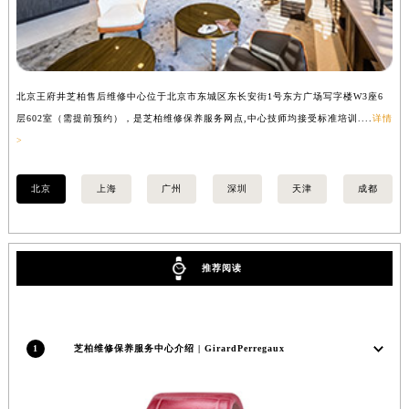
山西省大同市平城区迎宾街芝柏售后服务中心（需提前预约）
山西省晋城市城区黄华街芝柏售后服务中心（需提前预约）
山西省晋中市榆次区顺城街芝柏售后服务中心（需提前预约）
山西省临汾市尧都区解放路芝柏售后服务中心（需提前预约）
北京王府井芝柏售后维修中心位于北京市东城区东长安街1号东方广场写字楼W3座6
上
层602室（需提前预约），是芝柏维修保养服务网点,中心技师均接受标准培训....
详情
（
山西省吕梁市离石区永宁中路与建设街交叉口芝柏售后服务中心（需提前预约）
>
山西省朔州市朔城区怡西路与鄯阳西街交汇处芝柏售后服务中心（需提前预约）
山西省忻州市忻府区和平东街与七一南路交叉口芝柏售后服务中心（需提前预约）
北京
上海
广州
深圳
天津
成都
山西省阳泉市郊区平阳东街与新城大道交叉口芝柏售后服务中心（需提前预约）
山西省运城市盐湖区河东街芝柏售后服务中心（需提前预约）
山西省长治市潞州区英雄中路芝柏售后服务中心（需提前预约）
推荐阅读
山西省太原市迎泽区迎泽街道解放路15号亨得利名表维修授权店3楼芝柏售后服务中心（需提前预约）
天津市和平区赤峰道136号天津国际金融中心26层2603室芝柏售后服务中心（需提前预约）
安徽省安庆市迎江区人民路芝柏售后服务中心（需提前预约）
1
芝柏维修保养服务中心介绍 | GirardPerregaux
安徽省蚌埠市蚌山区淮河路芝柏售后服务中心（需提前预约）
安徽省亳州市谯城区魏武大道芝柏售后服务中心（需提前预约）
安徽省池州市贵池区长江路芝柏售后服务中心（需提前预约）