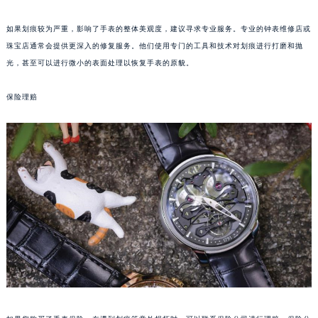
重庆市江北区观音桥步行街2号融恒时代广场写字楼9层902室（需提前预约）
如果划痕较为严重，影响了手表的整体美观度，建议寻求专业服务。专业的钟表维修店或
长沙市芙蓉区定王台街道建湘路393号世茂环球金融中心写字楼（芙蓉广场）10层13室（需提前预约）
珠宝店通常会提供更深入的修复服务。他们使用专门的工具和技术对划痕进行打磨和抛
郑州市二七区铭功路10号华润大厦写字楼29层2905室（需提前预约）
光，甚至可以进行微小的表面处理以恢复手表的原貌。
太原市迎泽区解放路15号亨得利名表服务中心（品牌授权店）3层整层（需提前预约）
沈阳市沈河区中街路137号亨得利名表服务中心（品牌授权店）1层整层（需提前预约）
保险理赔
沈阳市沈河区中街路83号亨得利名表服务中心（品牌授权店）1层整层（需提前预约）
乌鲁木齐市天山区红山路26号时代广场（CCMALL）C座17层17-B（需提前预约）
温州市鹿城区锦绣路1067号置信广场10层1015室（需提前预约）
哈尔滨市道里区友谊西路600号富力中心T2座写字楼29层03室（需提前预约）
大连市中山区人民路15号国际金融大厦7层G室（需提前预约）
佛山市禅城区季华五路57号万科金融中心C座12层1205室（需提前预约）
东莞市东城街道鸿福东路1号民盈国贸中心T1写字楼9层907室（需提前预约）
无锡市梁溪区人民中路139号恒隆广场写字楼1座11层1104室（需提前预约）
南通市崇川区工农路57号圆融广场写字楼16层1603室（需提前预约）
苏州市苏州工业园区星港街199号苏州中心办公楼C座22层08室（需提前预约）
武汉市江汉区解放大道686号世界贸易大厦38层09室（需提前预约）