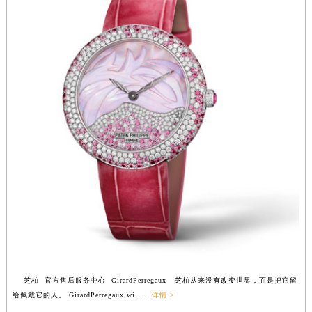
安徽省滁州市琅琊区南谯北路芝柏售后服务中心（需提前预约）
安徽省阜阳市颍州区颍州北路芝柏售后服务中心（需提前预约）
安徽省淮北市相山区淮海路芝柏售后服务中心（需提前预约）
安徽省淮南市田家庵区国庆中路芝柏售后服务中心（需提前预约）
安徽省黄山市屯溪区黄山西路芝柏售后服务中心（需提前预约）
安徽省六安市金安区解放中路芝柏售后服务中心（需提前预约）
安徽省马鞍山市雨山区湖南西路芝柏售后服务中心（需提前预约）
安徽省宿州市埇桥区人民中路芝柏售后服务中心（需提前预约）
安徽省铜陵市铜官区石城大道芝柏售后服务中心（需提前预约）
安徽省芜湖市镜湖区中山路步行街芝柏售后服务中心（需提前预约）
安徽省宣城市宣州区叠嶂西路芝柏售后服务中心（需提前预约）
福建省龙岩市新罗区九一南路芝柏售后服务中心（需提前预约）
福建省南平市建阳区人民西路芝柏售后服务中心（需提前预约）
福建省宁德市蕉城区天湖东路芝柏售后服务中心（需提前预约）
芝柏 官方售后服务中心 GirardPerregaux 芝柏从来没有改变世界，而是把它留
福建省莆田市城厢区霞林街道荔华东大道芝柏售后服务中心（需提前预约）
给佩戴它的人。 GirardPerregaux wi......
详情 >
福建省三明市三元区东乾二路芝柏售后服务中心（需提前预约）