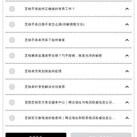
福建省漳州市龙文区步港路芝柏售后服务中心（需提前预约）
2
芝柏手表如何正确做好保养工作？
江苏省常州市新北区龙锦路1590号现代传媒中心5号楼10层1008室芝柏售后服务中心（需提前预约）
江苏省淮安市清江浦区淮海北路芝柏售后服务中心（需提前预约）
3
芝柏手表日期不准怎么调(详解调整方法)
江苏省连云港市海州区通灌北路芝柏售后服务中心（需提前预约）
4
芝柏手表表壳坏了如何修复
江苏省南京市秦淮区中山南路1号南京中心22层22-C1-C3室芝柏售后服务中心（需提前预约）
江苏省宿迁市宿城区西湖路芝柏售后服务中心（需提前预约）
5
芝柏腕表金属表带生锈？巧手除锈，恢复光泽的秘密
江苏省泰州市海陵区永定东路399号置地商务中心东塔（华润万象城）17层1706室芝柏售后服务中心（需提前预约）
江苏省徐州市鼓楼区淮海东路29号苏宁广场IFC国际金融中心35层3508室芝柏售后服务中心（需提前预约）
6
芝柏表壳有划痕如何处理
江苏省盐城市盐都区世纪大道5号盐城金融城写字楼1号楼16层1604室芝柏售后服务中心（需提前预约）
江苏省扬州市邗江区国展路29号星耀天地写字楼1号楼18层1803室芝柏售后服务中心（需提前预约）
7
芝柏表针变色解决办法推荐
江苏省镇江市京口区中山东路芝柏售后服务中心（需提前预约）
江西省抚州市临川区赣东大道芝柏售后服务中心（需提前预约）
8
贵阳芝柏官方售后服务中心｜网点地址与电话权威信息公示（2026年6月最新）
江西省赣州市章贡区文清路芝柏售后服务中心（需提前预约）
江西省吉安市吉州区井冈山大道芝柏售后服务中心（需提前预约）
9
芝柏官方换电池价格查询｜网点地址和联系电话权威信息公告（2026年7月最新）
江西省景德镇市珠山区珠山中路芝柏售后服务中心（需提前预约）
江西省九江市浔阳区浔阳路芝柏售后服务中心（需提前预约）