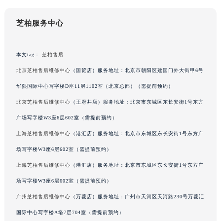
黑龙江省大庆市萨尔图区会战大街芝柏售后服务中心（需提前预约）
芝柏服务中心
黑龙江省鹤岗市向阳区红军路芝柏售后服务中心（需提前预约）
黑龙江省黑河市爱辉区中央街芝柏售后服务中心（需提前预约）
黑龙江省鸡西市鸡冠区红军路芝柏售后服务中心（需提前预约）
本文tag：
芝柏售后
黑龙江省佳木斯市向阳区长安路芝柏售后服务中心（需提前预约）
北京芝柏售后维修中心
（国贸店）服务地址：北京市朝阳区建国门外大街甲6号
黑龙江省牡丹江市东安区太平路芝柏售后服务中心（需提前预约）
华熙国际中心写字楼D座11层1102室（北京总部）（需提前预约）
黑龙江省七台河市桃山区大同街芝柏售后服务中心（需提前预约）
北京芝柏售后维修中心
（王府井店）服务地址：北京市东城区东长安街1号东方
黑龙江省齐齐哈尔市龙沙区龙华路芝柏售后服务中心（需提前预约）
广场写字楼W3座6层602室（需提前预约）
黑龙江省双鸭山市尖山区新兴大街芝柏售后服务中心（需提前预约）
上海芝柏售后维修中心
（港汇店）服务地址：北京市东城区东长安街1号东方广
黑龙江省绥化市北林区新华街与康庄路交叉口芝柏售后服务中心（需提前预约）
黑龙江省伊春市伊美区通河路芝柏售后服务中心（需提前预约）
场写字楼W3座6层602室（需提前预约）
吉林省白城市洮北区明仁南街芝柏售后服务中心（需提前预约）
上海芝柏售后维修中心
（港汇店）服务地址：北京市东城区东长安街1号东方广
吉林省白山市浑江区浑江大街芝柏售后服务中心（需提前预约）
场写字楼W3座6层602室（需提前预约）
吉林省吉林市船营区河南街芝柏售后服务中心（需提前预约）
广州芝柏售后维修中心
（万菱店）服务地址：广州市天河区天河路230号万菱汇
吉林省辽源市龙山区人民大街芝柏售后服务中心（需提前预约）
国际中心写字楼A塔7层704室（需提前预约）
吉林省梅河口市新华街道梅河大街芝柏售后服务中心（需提前预约）