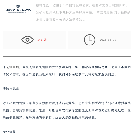
独特之处，适用于不同的情况和需求。在面对爱表出现划痕时，
盐城市盐都区世纪大道5号盐城金融城写字楼1号楼16层1604室（需提前预约）
我们可以采取以下几种方法来解决问题。 清洁与抛光 对于轻微的
泰州市海陵区永定东路399号置地商务中心东塔写字楼（华润万象城）17层1706室（需提前预约）
划痕，最直接有效的方法是清洁…
宁波市江北区大闸南路500号来福士广场办公楼20层2009室（需提前预约）
杭州市上城区钱江路1366号华润大厦写字楼A座5层503-5室（需提前预约）

金华市金东区东市南街777号金华万达广场写字楼4号楼22层2209室（需提前预约）
140 次
2025-09-01
绍兴市越城区胜利东路379号世茂天际中心写字楼8层805室（需提前预约）
嘉兴市南湖区广益路705号嘉兴世界贸易中心写字楼A座13层1304室（需提前预约）
南昌市红谷滩新区红谷中大道998号绿地双子塔（中央广场）A1座办公楼14层07室（需提前预约）
【
芝柏售后
】修复芝柏表壳划痕的方法多种多样，每一种都有其独特之处，适用于不同的
济南市历下区经十路11111号华润中心写字楼（万象城）15层1508室（需提前预约）
情况和需求。在面对爱表出现划痕时，我们可以采取以下几种方法来解决问题。
广州市天河区天河路230号万菱汇国际中心写字楼A塔7层704室（需提前预约）
清洁与抛光
广州市越秀区环市东路371-375号世界贸易中心大厦南塔写字楼15层07室（需提前预约）
深圳市罗湖区深南东路5001号华润大厦写字楼17层1701室（需提前预约）
对于轻微的划痕，最直接有效的方法是清洁与抛光。使用专业的手表清洁剂轻轻擦拭表壳
惠州市惠城区江北文昌一路7号华贸大厦写字楼1座30层05室（需提前预约）
表面，去除污垢和灰尘。之后，可以使用软布或专业的抛光工具对表壳进行抛光处理，使
厦门市思明区湖滨东路95号华润大厦写字楼B座11层1104室（需提前预约）
表面恢复光泽。这种方法简单易行，适合大多数轻微划痕的修复。
福州市鼓楼区五四路128-1号恒力城写字楼15层03室（需提前预约）
成都市锦江区人民东路6号SAC东原中心写字楼24层2406B室（需提前预约）
专业修复