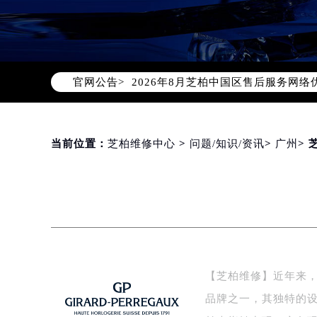
2026年8月芝柏中国区售后服务网络
官网公告>
2026年8月芝柏全国官方售后客户服务热线
芝柏官方全国统一服务热线400-00
2026年8月芝柏售后服务中心最新网
北京市朝阳区建国门外大街甲6号华熙
当前位置：
芝柏维修中心
>
问题/知识/资讯
>
广州
>
北京市东城区东长安街1号东方广场写
天津市和平区赤峰道136号天津国际金
上海市徐汇区虹桥路3号港汇中心写字楼
上海市黄浦区南京东路299号宏伊国
南京市秦淮区中山南路1号（新街口）
常州市新北区龙锦路1590号现代传媒
【芝柏维修】近年来
徐州市鼓楼区淮海东路29号苏宁广场I