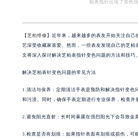
品牌之一，其独特的
扬州市邗江区国展路29号星耀天地写字
盐城市盐都区世纪大道5号盐城金融城写
柏表指针出现了变色
泰州市海陵区永定东路399号置地商
宁波市江北区大闸南路500号来福士广
杭州市上城区钱江路1366号华润大厦
【
芝柏维修
】近年来，越来越多的表友开始关注自己
金华市金东区东市南街777号金华万达
绍兴市越城区胜利东路379号世茂天
艺深受收藏家喜爱。然而，一些表友发现自己的芝柏
嘉兴市南湖区广益路705号嘉兴世界贸
文将深入探讨解决芝柏表指针变色问题的方法和技巧
南昌市红谷滩新区红谷中大道998号
济南市历下区经十路11111号华润中
解决芝柏表针变色问题的常见方法
广州市天河区天河路230号万菱汇国
广州市越秀区环市东路371-375号
1.清洁与保养：定期清洁手表是预防和解决指针变
深圳市罗湖区深南东路5001号华润大
和污渍。同时，确保手表定期进行专业保养，检查并
惠州市惠城区江北文昌一路7号华贸大
厦门市思明区湖滨东路95号华润大厦写
2.避免阳光直射：长时间暴露在强烈阳光下会导致金
福州市鼓楼区五四路128-1号恒力城