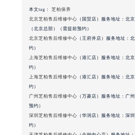
重庆市解放碑渝中区民权路28号英利
黑龙江省大庆市萨尔图区会战大街芝
本文tag：
芝柏保养
黑龙江省鹤岗市向阳区红军路芝柏售
黑龙江省黑河市爱辉区中央街芝柏售
北京芝柏售后维修中心
（国贸店）服务地址：北京
黑龙江省鸡西市鸡冠区红军路芝柏售
（北京总部）（需提前预约）
黑龙江省佳木斯市向阳区长安路芝柏
北京芝柏售后维修中心
（王府井店）服务地址：北
黑龙江省牡丹江市东安区太平路芝柏
约）
黑龙江省七台河市桃山区大同街芝柏
上海芝柏售后维修中心
（港汇店）服务地址：北京
黑龙江省齐齐哈尔市龙沙区龙华路芝
约）
黑龙江省双鸭山市尖山区新兴大街芝
上海芝柏售后维修中心
（港汇店）服务地址：北京
黑龙江省绥化市北林区新华街与康庄
黑龙江省伊春市伊美区通河路芝柏售
约）
吉林省白城市洮北区明仁南街芝柏售
广州芝柏售后维修中心
（万菱店）服务地址：广州
吉林省白山市浑江区浑江大街芝柏售
预约）
吉林省吉林市船营区河南街芝柏售后
深圳芝柏售后维修中心
（华润店）服务地址：深圳市
吉林省辽源市龙山区人民大街芝柏售