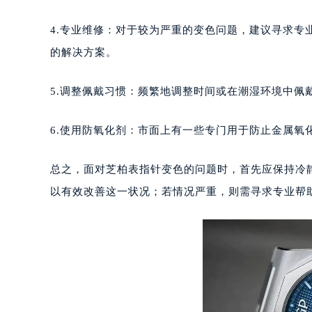
成都市锦江区人民东路6号SAC东原中
3.检查是否有划痕：如果指针表面有划痕或损伤，可
重庆市江北区观音桥步行街2号融恒时
长沙市芙蓉区定王台街道建湘路393
4.专业维修：对于较为严重的变色问题，建议寻求
郑州市二七区铭功路10号华润大厦写字
的解决方案。
太原市迎泽区解放路15号亨得利名
沈阳市沈河区中街路137号亨得利名
5.调整佩戴习惯：频繁地调整时间或在潮湿环境中佩
沈阳市沈河区中街路83号亨得利名
乌鲁木齐市天山区红山路26号时代广场
6.使用防氧化剂：市面上有一些专门用于防止金属氧
温州市鹿城区锦绣路1067号置信广场
哈尔滨市道里区友谊西路600号富力中
总之，面对芝柏表指针变色的问题时，首先应保持冷
大连市中山区人民路15号国际金融大
以有效改善这一状况；若情况严重，则需寻求专业帮
佛山市禅城区季华五路57号万科金融中
东莞市东城街道鸿福东路1号民盈国贸
无锡市梁溪区人民中路139号恒隆广场
南通市崇川区工农路57号圆融广场写字
苏州市苏州工业园区星港街199号苏州