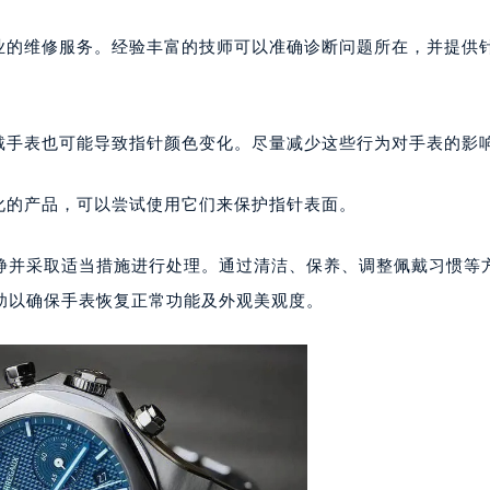
心写字楼24层2406B室（需提前预约）
能会导致颜色变化。仔细检查并视情况考虑是否需要修复或更换
代广场写字楼9层902室（需提前预约）
号世茂环球金融中心写字楼（芙蓉广场）10层13室（需提前预约
专业的维修服务。经验丰富的技师可以准确诊断问题所在，并提供
楼29层2905室（需提前预约）
表服务中心（品牌授权店）3层整层（需提前预约）
表服务中心（品牌授权店）1层整层（需提前预约）
戴手表也可能导致指针颜色变化。尽量减少这些行为对手表的影
表服务中心（品牌授权店）1层整层（需提前预约）
（CCMALL）C座17层17-B（需提前预约）
化的产品，可以尝试使用它们来保护指针表面。
10层1015室（需提前预约）
心T2座写字楼29层03室（需提前预约）
静并采取适当措施进行处理。通过清洁、保养、调整佩戴习惯等
厦7层G室（需提前预约）
助以确保手表恢复正常功能及外观美观度。
心C座12层1205室（需提前预约）
中心T1写字楼9层907室（需提前预约）
写字楼1座11层1104室（需提前预约）
楼16层1603室（需提前预约）
中心办公楼C座22层08室（需提前预约）