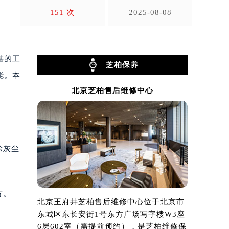
芝
151 次
2025-08-08
湛的工
芝柏保养
能。本
北京芝柏售后维修中心
除灰尘
方。
北京王府井芝柏售后维修中心位于北京市
上海芝柏售