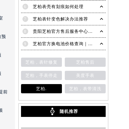
5
芝柏腕表金属表带生锈？巧手除锈，恢复光泽的秘密
6
芝柏表壳有划痕如何处理
室
7
芝柏表针变色解决办法推荐
8
贵阳芝柏官方售后服务中心｜网点地址与电话权威信息公示（2026年6月最新）
前预
9
芝柏官方换电池价格查询｜网点地址和联系电话权威信息公告（2026年7月最新）
预
芝柏，表针修复
芝柏售后
预
芝柏，手表停走
美度手表
芝柏.
芝柏，表带清洗
提前
预
随机推荐