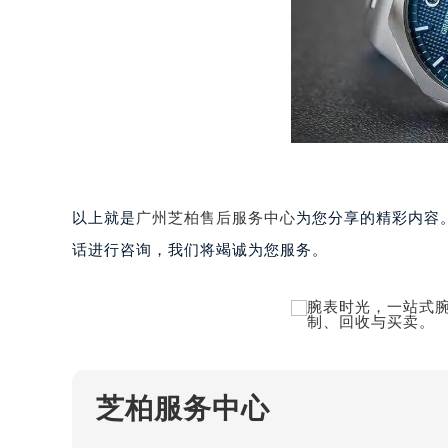
武汉市江汉区解放大道686号世界贸易
南宁市青秀区金湖路59号地王大厦12
合肥市蜀山区潜山路111号万象城华润
泉州市丰泽区宝洲路729号浦西万达中
青岛市南区山东路6号华润大厦B座2
烟台市芝罘区胜利路139号万达金融中
长春市朝阳区西安大路727号中银大厦
贵阳市南明区都司高架桥路33号亨特
昆明市盘龙区北京路928号同德昆明
以上就是
广州芝柏售后服务中心
为您分享的精彩内容
石家庄市长安区中山东路39号勒泰中
话进行咨询，我们将竭诚为您服务。
西安市碑林区南关正街88号华侨城长
海口市龙华区金贸东路5号海口华润大厦
唐山市路南区新华东道100号万达广场
台州市椒江区东海大道1800号腾达中
内蒙古自治区呼和浩特市玉泉区大学西
甘肃省兰州市七里河区西津西路16号兰
芝柏服务中心