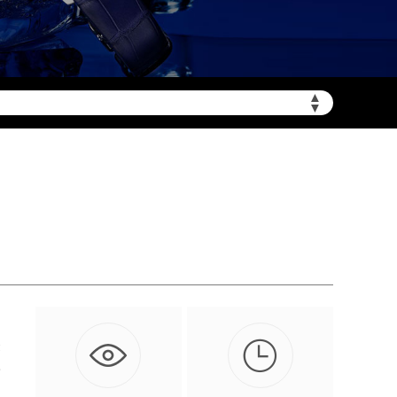
▲
▼
加拨“+86”）

表