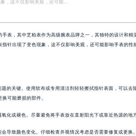
设计和精湛的工艺深受收藏家喜爱。然而，一些表友发现自己的
楼1号楼18层1803室（需提前预约）
字楼1号楼16层1604室（需提前预约）
现象，这不仅影响美观，还可能…
务中心东塔写字楼（华润万象城）17层1706室（需提前预约）
场办公楼20层2009室（需提前预约）
写字楼A座5层503-5室（需提前预约）
的手表，其中芝柏表作为高级腕表品牌之一，其独特的设计和精
广场写字楼4号楼22层2209室（需提前预约）
际中心写字楼8层805室（需提前预约）
表指针出现了变色现象，这不仅影响美观，还可能影响手表的性
易中心写字楼A座13层1304室（需提前预约）
。
绿地双子塔（中央广场）A1座办公楼14层07室（需提前预约）
心写字楼（万象城）15层1508室（需提前预约）
际中心写字楼A塔7层704室（需提前预约）
世界贸易中心大厦南塔写字楼15层07室（需提前预约）
色问题的关键。使用软布或专用清洁剂轻轻擦拭指针表面，可以去
厦写字楼17层1701室（需提前预约）
更换可能磨损的部件。
厦写字楼1座30层05室（需提前预约）
字楼B座11层1104室（需提前预约）
属氧化或褪色。尽量避免将手表放在直射阳光下或靠近热源的地
写字楼15层03室（需提前预约）