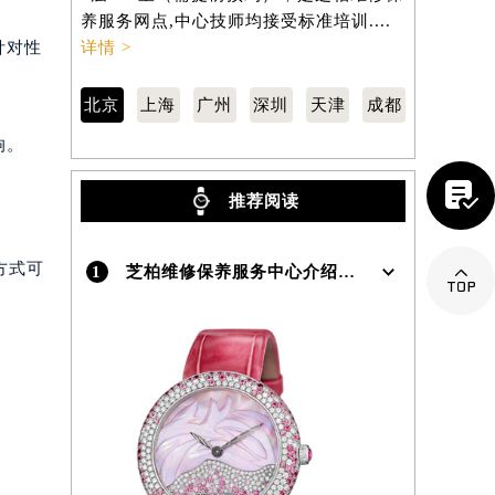
东城区东长安街1号东方广场写字楼W3座
虹桥路3号港
。
6层602室（需提前预约），是芝柏维修保
室（需提前
养服务网点,中心技师均接受标准培训....
网点,中心技
）
针对性
详情 >
北京
上海
广州
深圳
天津
成都
响。

推荐阅读

方式可
1
芝柏维修保养服务中心介绍 | GirardPerregaux