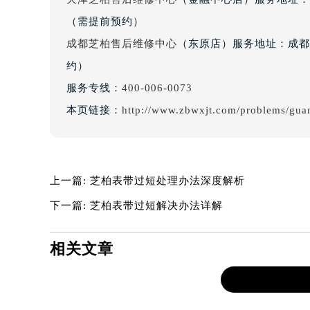
约）
吉林省梅河口市新华街道梅河大街芝
天津芝柏售后维修中心
（金融中心店）服务地址：天
吉林省四平市铁东区紫气大路与南九
（需提前预约）
吉林省松原市宁江区五环大街芝柏售
吉林省通化市东昌区环通乡江南大街
成都芝柏售后维修中心
（东原店）服务地址：成都市
吉林省延边市延吉市解放路芝柏售后
约）
辽宁省鞍山市铁东区站前街芝柏售后
服务专线：
400-006-0073
辽宁省本溪市平山区胜利路芝柏售后
本页链接：
http://www.zbwxjt.com/problems/gua
辽宁省朝阳市双塔区新华路芝柏售后
辽宁省丹东市振兴区七经街芝柏售后
辽宁省抚顺市新抚区东一路芝柏售后
辽宁省阜新市海州区解放大街芝柏售
上一篇:
芝柏表带过短处理办法深度解析
辽宁省葫芦岛市连山区中央路芝柏售
下一篇:
芝柏表带过短解决办法详解
辽宁省锦州市古塔区中央大街芝柏售
辽宁省辽阳市白塔区新运大街芝柏售
相关文章
辽宁省盘锦市兴隆台区石油大街芝柏
辽宁省铁岭市银州区南马路芝柏售后