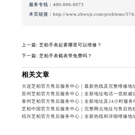
吉林省四平市铁东区紫气大路与南九
服务专线：
400-006-0073
吉林省松原市宁江区五环大街芝柏售
本页链接：
http://www.zbwxjt.com/problems/574
吉林省通化市东昌区环通乡江南大街
吉林省延边市延吉市解放路芝柏售后
辽宁省鞍山市铁东区站前街芝柏售后
上一篇:
芝柏手表起雾哪里可以维修？
辽宁省本溪市平山区胜利路芝柏售后
辽宁省朝阳市双塔区新华路芝柏售后
下一篇:
芝柏手表截表带免费吗？
辽宁省丹东市振兴区七经街芝柏售后
辽宁省抚顺市新抚区东一路芝柏售后
相关文章
辽宁省阜新市海州区解放大街芝柏售
辽宁省葫芦岛市连山区中央路芝柏售
辽宁省锦州市古塔区中央大街芝柏售
辽宁省辽阳市白塔区新运大街芝柏售
辽宁省盘锦市兴隆台区石油大街芝柏
辽宁省铁岭市银州区南马路芝柏售后
辽宁省营口市站前区市府路与渤海大