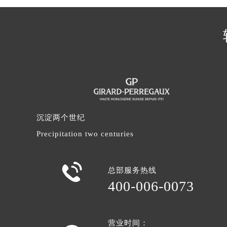
辽宁省沈阳市沈河区中街路137号亨
辽宁省沈阳市沈河区中街路83号亨
北京市朝阳区建国门外大街甲6号华熙
北京市东城区东长安街1号王府井东方
河北省保定市竞秀区朝阳北大街北国
内蒙古自治区阿拉善盟市左旗土尔扈
内蒙古自治区巴彦淖尔市临河区新华
内蒙古自治区包头市青山区幸福路甲
沉淀两个世纪
内蒙古自治区赤峰市红山区哈达街芝
Precipitation two centuries
内蒙古自治区鄂尔多斯市东胜区伊金
内蒙古自治区呼伦贝尔市海拉尔区中
内蒙古自治区通辽市科尔沁区明仁大

总部服务热线
内蒙古自治区乌海市海勃湾区人民南
400-006-0073
内蒙古自治区乌兰察布市集宁区恩和
内蒙古自治区锡林郭勒盟市锡林浩特
内蒙古自治区兴安盟市乌兰浩特市兴
营业时间：