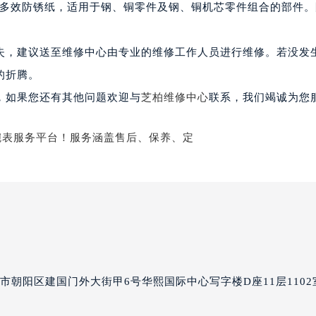
号多效防锈纸，适用于钢、铜零件及钢、铜机芯零件组合的部件
楼1224室（需提前预约）
大厦B座12楼03室（需提前预约）
心写字楼A座7楼709室（需提前预约）
失，建议送至维修中心由专业的维修工作人员进行维修。若没发
2层04室（需提前预约）
的折腾。
心A座907室（需提前预约）
，如果您还有其他问题欢迎与
芝柏维修中心
联系，我们竭诚为您
A座(旺进大厦)18层09室（需提前预约）
国际金融中心14楼14D（需提前预约）
广场写字楼10层06室（需提前预约）
心写字楼B座13层07室（需提前预约）
安国际中心E座6楼10室（需提前预约）
B座17层1707室（需提前预约）
写字楼A座10层1002室（需提前预约）
心东1幢20楼2002室（需提前预约）
街70号华润万象城写字楼（鄂尔多斯大厦）23层2326室（需
市朝阳区建国门外大街甲6号华熙国际中心写字楼D座11层1102
州中心写字楼21层2102室（需提前预约）
国际金融中心写字楼20层01室（需提前预约）