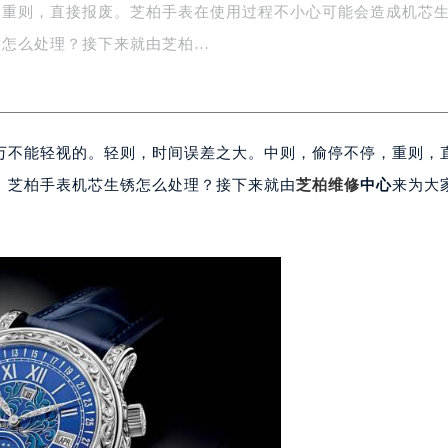
，重则，直接报废。芝柏手表在使用过程不小心可能会造成机芯
字楼1号楼16层1604室（需提前预约）
务中心东塔写字楼（华润万象城）17层1706室（需提前预约）
锈怎么处理？接下来就由芝柏…
场办公楼20层2009室（需提前预约）
写字楼A座5层503-5室（需提前预约）
广场写字楼4号楼22层2209室（需提前预约）
万不能轻视的。轻则，时间误差之大。中则，偷停不停，重则，
际中心写字楼8层805室（需提前预约）
易中心写字楼A座13层1304室（需提前预约）
。芝柏手表机芯生锈怎么处理？接下来就由
芝柏维修
中心
来为大
绿地双子塔（中央广场）A1座办公楼14层07室（需提前预约）
心写字楼（万象城）15层1508室（需提前预约）
际中心写字楼A塔7层704室（需提前预约）
世界贸易中心大厦南塔写字楼15层07室（需提前预约）
厦写字楼17层1701室（需提前预约）
厦写字楼1座30层05室（需提前预约）
字楼B座11层1104室（需提前预约）
写字楼15层03室（需提前预约）
心写字楼24层2406B室（需提前预约）