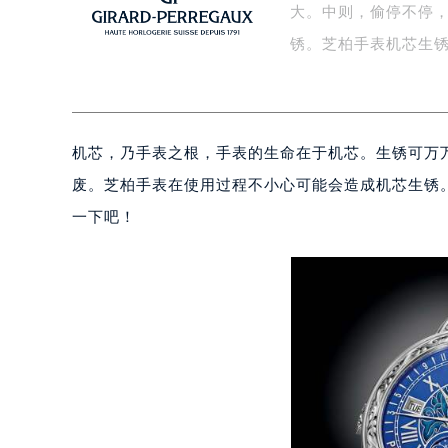
大。中则，偷停不停
盐城市盐都区世纪大道5号盐城金融城写
泰州市海陵区永定东路399号置地商
锈。芝柏手表机芯生
宁波市江北区大闸南路500号来福士广
杭州市上城区钱江路1366号华润大厦
金华市金东区东市南街777号金华万达
机芯，乃手表之根，手表的生命在于机芯。生锈可万
绍兴市越城区胜利东路379号世茂天
嘉兴市南湖区广益路705号嘉兴世界贸
废。芝柏手表在使用过程不小心可能会造成机芯生锈
南昌市红谷滩新区红谷中大道998号
一下吧！
济南市历下区经十路11111号华润中
广州市天河区天河路230号万菱汇国
广州市越秀区环市东路371-375号
深圳市罗湖区深南东路5001号华润大
惠州市惠城区江北文昌一路7号华贸大
厦门市思明区湖滨东路95号华润大厦写
福州市鼓楼区五四路128-1号恒力城
成都市锦江区人民东路6号SAC东原中