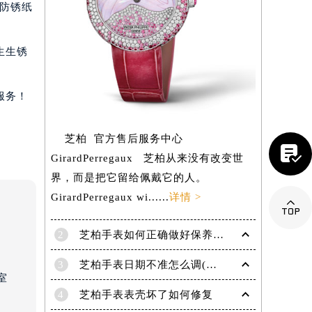
。防锈纸
生生锈
服务！
芝柏 官方售后服务中心

GirardPerregaux 芝柏从来没有改变世
界，而是把它留给佩戴它的人。
GirardPerregaux wi......
详情 >

2
芝柏手表如何正确做好保养工作？
提前预约）
3
芝柏手表日期不准怎么调(详解调整方法)
室
4
芝柏手表表壳坏了如何修复