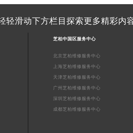
得利名表维修授权店1楼芝柏售后服务中心（需提前预约）
得利名表维修授权店1楼芝柏售后服务中心（需提前预约）
轻轻滑动下方栏目探索更多精彩内
国际中心D座11层1102室芝柏售后服务中心（北京总部）（需
广场W3座6层602室芝柏售后服务中心（需提前预约）
先天下芝柏售后服务中心（需提前预约）
芝柏中国区服务中心
特大街芝柏售后服务中心（需提前预约）
街芝柏售后服务中心（需提前预约）
北京芝柏维修服务中心
3号王府井百货名表维修芝柏售后服务中心（需提前预约）
上海芝柏维修服务中心
柏售后服务中心（需提前预约）
天津芝柏维修服务中心
霍洛街芝柏售后服务中心（需提前预约）
央街芝柏售后服务中心（需提前预约）
广州芝柏维修服务中心
街芝柏售后服务中心（需提前预约）
深圳芝柏维修服务中心
路芝柏售后服务中心（需提前预约）
成都芝柏维修服务中心
大街芝柏售后服务中心（需提前预约）
市光明街与额尔敦路交叉口芝柏售后服务中心（需提前预约）
安大街芝柏售后服务中心（需提前预约）