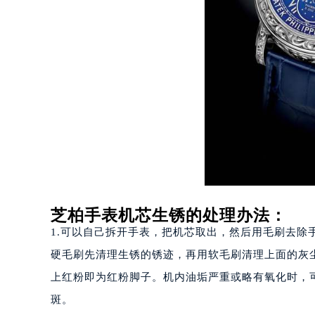
重庆市江北区观音桥步行街2号融恒时
长沙市芙蓉区定王台街道建湘路393
郑州市二七区铭功路10号华润大厦写字
太原市迎泽区解放路15号亨得利名
沈阳市沈河区中街路137号亨得利名
沈阳市沈河区中街路83号亨得利名
乌鲁木齐市天山区红山路26号时代广场
温州市鹿城区锦绣路1067号置信广场
哈尔滨市道里区友谊西路600号富力中
大连市中山区人民路15号国际金融大
佛山市禅城区季华五路57号万科金融中
芝柏手表机芯生锈的处理办法：
东莞市东城街道鸿福东路1号民盈国贸
1.可以自己拆开手表，把机芯取出，然后用毛刷去
无锡市梁溪区人民中路139号恒隆广场
硬毛刷先清理生锈的锈迹，再用软毛刷清理上面的灰
南通市崇川区工农路57号圆融广场写字
上红粉即为红粉脚子。机内油垢严重或略有氧化时，
苏州市苏州工业园区星港街199号苏州
斑。
武汉市江汉区解放大道686号世界贸易