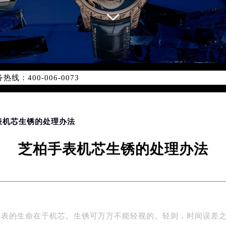
优化升级公告
：400-006-0073
6-0073，服务覆盖中国大陆、香港、澳门、台湾全部区域（非大陆需
点地址：
国际中心写字楼D座11层1102室（北京总部）（需提前预约）
字楼W3座6层602室（需提前预约）
手表机芯生锈的处理办法
融中心写字楼26层2603室（需提前预约）
芝柏手表机芯生锈的处理办法
2座37层3705室（需提前预约）
际广场写字楼8层806室（需提前预约）
南京中心写字楼22层C1-1室（需提前预约）
中心写字楼5号楼10层1008室（需提前预约）
FC国际金融中心写字楼35层3508室（需提前预约）
手表的生命在于机芯。生锈可万万不能轻视的。轻则，时间误差
楼1号楼18层1803室（需提前预约）