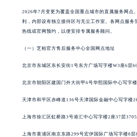
南宁市青秀区金湖路59号地王大厦12
2026年7月变更为覆盖全国重点城市的直属服务网
合肥市蜀山区潜山路111号万象城华润
利，内部设有独立接待区与无尘工作室。各网点服务范
泉州市丰泽区宝洲路729号浦西万达中
青岛市南区山东路6号华润大厦B座2
热线或官网预约，以便安排专属服务顾问。
烟台市芝罘区胜利路139号万达金融中
长春市朝阳区西安大路727号中银大厦
（一）芝柏官方售后服务中心全国网点地址
贵阳市南明区都司高架桥路33号亨特
昆明市盘龙区北京路928号同德昆明
北京市东城区东长安街1号东方广场写字楼W3座6层6
石家庄市长安区中山东路39号勒泰中
西安市碑林区南关正街88号华侨城长
北京市朝阳区建国门外大街甲6号华熙国际中心写字楼D
海口市龙华区金贸东路5号海口华润大厦
唐山市路南区新华东道100号万达广场
天津市和平区赤峰道136号天津国际金融中心写字楼26
台州市椒江区东海大道1800号腾达中
内蒙古自治区呼和浩特市玉泉区大学西
上海市徐汇区虹桥路3号港汇中心写字楼2座37层370
甘肃省兰州市七里河区西津西路16号兰
重庆市解放碑渝中区民权路28号英利
上海市黄浦区南京东路299号宏伊国际广场写字楼8层