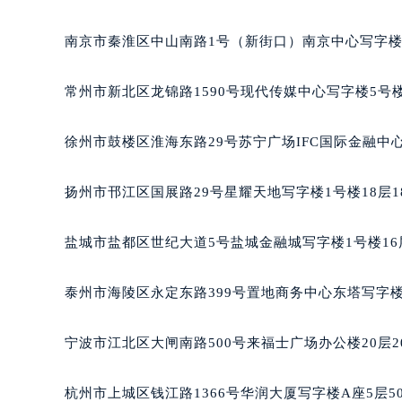
黑龙江省大庆市萨尔图区会战大街芝
黑龙江省鹤岗市向阳区红军路芝柏售
南京市秦淮区中山南路1号（新街口）南京中心写字楼2
黑龙江省黑河市爱辉区中央街芝柏售
黑龙江省鸡西市鸡冠区红军路芝柏售
常州市新北区龙锦路1590号现代传媒中心写字楼5号楼
黑龙江省佳木斯市向阳区长安路芝柏
黑龙江省牡丹江市东安区太平路芝柏
徐州市鼓楼区淮海东路29号苏宁广场IFC国际金融中心
黑龙江省七台河市桃山区大同街芝柏
黑龙江省齐齐哈尔市龙沙区龙华路芝
扬州市邗江区国展路29号星耀天地写字楼1号楼18层1
黑龙江省双鸭山市尖山区新兴大街芝
黑龙江省绥化市北林区新华街与康庄
盐城市盐都区世纪大道5号盐城金融城写字楼1号楼16
黑龙江省伊春市伊美区通河路芝柏售
吉林省白城市洮北区明仁南街芝柏售
泰州市海陵区永定东路399号置地商务中心东塔写字楼
吉林省白山市浑江区浑江大街芝柏售
吉林省吉林市船营区河南街芝柏售后
宁波市江北区大闸南路500号来福士广场办公楼20层2
吉林省辽源市龙山区人民大街芝柏售
吉林省梅河口市新华街道梅河大街芝
杭州市上城区钱江路1366号华润大厦写字楼A座5层5