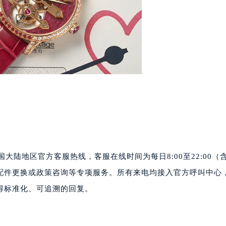
代广场写字楼9层902室（需提前预约）
号世茂环球金融中心写字楼（芙蓉广场）10层13室（需提前预约
楼29层2905室（需提前预约）
表服务中心（品牌授权店）3层整层（需提前预约）
表服务中心（品牌授权店）1层整层（需提前预约）
表服务中心（品牌授权店）1层整层（需提前预约）
（CCMALL）C座17层17-B（需提前预约）
10层1015室（需提前预约）
心T2座写字楼29层03室（需提前预约）
厦7层G室（需提前预约）
心C座12层1205室（需提前预约）
柏在中国大陆地区官方客服热线，客服在线时间为每日8:00至22:00（
中心T1写字楼9层907室（需提前预约）
配件更换或政策咨询等专项服务。所有来电均接入官方呼叫中心
写字楼1座11层1104室（需提前预约）
得标准化、可追溯的回复。
楼16层1603室（需提前预约）
中心办公楼C座22层08室（需提前预约）
大厦38层09室（需提前预约）