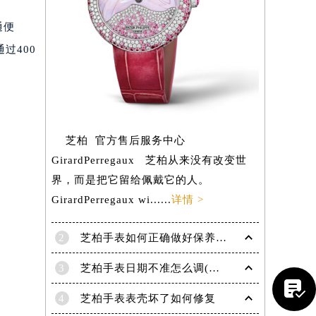
通便
过400
芝柏 官方售后服务中心
GirardPerregaux 芝柏从来没有改变世
界，而是把它留给佩戴它的人。
GirardPerregaux wi......
详情 >
2
芝柏手表如何正确做好保养工作？
提前预约）
3
芝柏手表日期不准怎么调(详解调整方法)

4
芝柏手表表壳坏了如何修复