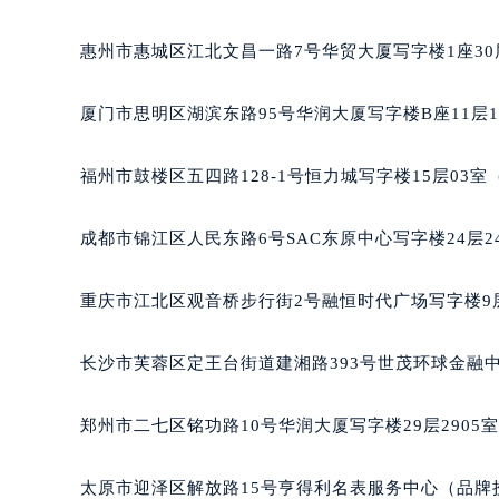
辽宁省沈阳市沈河区中街路137号亨
辽宁省沈阳市沈河区中街路83号亨
惠州市惠城区江北文昌一路7号华贸大厦写字楼1座30
北京市朝阳区建国门外大街甲6号华熙
北京市东城区东长安街1号王府井东方
厦门市思明区湖滨东路95号华润大厦写字楼B座11层1
河北省保定市竞秀区朝阳北大街北国
内蒙古自治区阿拉善盟市左旗土尔扈
福州市鼓楼区五四路128-1号恒力城写字楼15层03
内蒙古自治区巴彦淖尔市临河区新华
内蒙古自治区包头市青山区幸福路甲
成都市锦江区人民东路6号SAC东原中心写字楼24层2
内蒙古自治区赤峰市红山区哈达街芝
内蒙古自治区鄂尔多斯市东胜区伊金
重庆市江北区观音桥步行街2号融恒时代广场写字楼9层
内蒙古自治区呼伦贝尔市海拉尔区中
内蒙古自治区通辽市科尔沁区明仁大
长沙市芙蓉区定王台街道建湘路393号世茂环球金融中
内蒙古自治区乌海市海勃湾区人民南
内蒙古自治区乌兰察布市集宁区恩和
郑州市二七区铭功路10号华润大厦写字楼29层2905
内蒙古自治区锡林郭勒盟市锡林浩特
内蒙古自治区兴安盟市乌兰浩特市兴
太原市迎泽区解放路15号亨得利名表服务中心（品牌