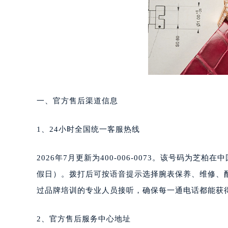
重庆市江北区观音桥步行街2号融恒时
长沙市芙蓉区定王台街道建湘路393
郑州市二七区铭功路10号华润大厦写字
太原市迎泽区解放路15号亨得利名
沈阳市沈河区中街路137号亨得利名
沈阳市沈河区中街路83号亨得利名
乌鲁木齐市天山区红山路26号时代广场
一、官方售后渠道信息
温州市鹿城区锦绣路1067号置信广场
哈尔滨市道里区友谊西路600号富力中
1、24小时全国统一客服热线
大连市中山区人民路15号国际金融大
佛山市禅城区季华五路57号万科金融中
2026年7月更新为400-006-0073。该号码为芝
东莞市东城街道鸿福东路1号民盈国贸
假日）。拨打后可按语音提示选择腕表保养、维修、
无锡市梁溪区人民中路139号恒隆广场
过品牌培训的专业人员接听，确保每一通电话都能获
南通市崇川区工农路57号圆融广场写字
苏州市苏州工业园区星港街199号苏州
2、官方售后服务中心地址
武汉市江汉区解放大道686号世界贸易