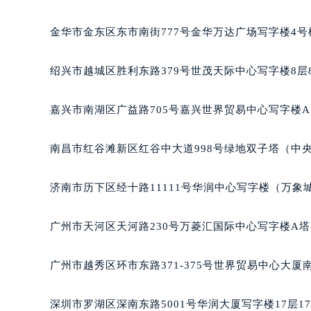
吉林省四平市铁东区紫气大路与南九
吉林省松原市宁江区五环大街芝柏售
金华市金东区东市南街777号金华万达广场写字楼4号楼
吉林省通化市东昌区环通乡江南大街
吉林省延边市延吉市解放路芝柏售后
绍兴市越城区胜利东路379号世茂天际中心写字楼8层
辽宁省鞍山市铁东区站前街芝柏售后
辽宁省本溪市平山区胜利路芝柏售后
嘉兴市南湖区广益路705号嘉兴世界贸易中心写字楼A座
辽宁省朝阳市双塔区新华路芝柏售后
辽宁省丹东市振兴区七经街芝柏售后
南昌市红谷滩新区红谷中大道998号绿地双子塔（中央
辽宁省抚顺市新抚区东一路芝柏售后
辽宁省阜新市海州区解放大街芝柏售
济南市历下区经十路11111号华润中心写字楼（万象城
辽宁省葫芦岛市连山区中央路芝柏售
辽宁省锦州市古塔区中央大街芝柏售
广州市天河区天河路230号万菱汇国际中心写字楼A塔
辽宁省辽阳市白塔区新运大街芝柏售
辽宁省盘锦市兴隆台区石油大街芝柏
广州市越秀区环市东路371-375号世界贸易中心大厦
辽宁省铁岭市银州区南马路芝柏售后
辽宁省营口市站前区市府路与渤海大
深圳市罗湖区深南东路5001号华润大厦写字楼17层1