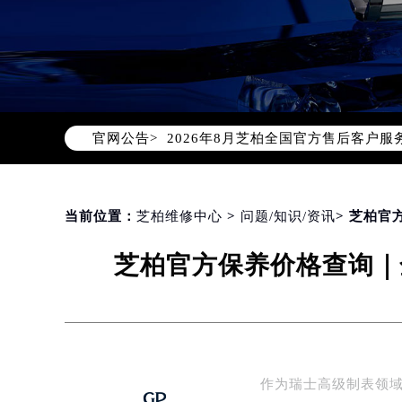
2026年8月芝柏中国区售后服务网络
2026年8月芝柏全国官方售后客户服务热线
官网公告>
芝柏官方全国统一服务热线400-00
2026年8月芝柏售后服务中心最新网
北京市朝阳区建国门外大街甲6号华熙
北京市东城区东长安街1号东方广场写
当前位置：
芝柏维修中心
>
问题/知识/资讯
> 芝柏官
天津市和平区赤峰道136号天津国际金
芝柏官方保养价格查询｜全
上海市徐汇区虹桥路3号港汇中心写字楼
上海市黄浦区南京东路299号宏伊国
南京市秦淮区中山南路1号（新街口）
常州市新北区龙锦路1590号现代传媒
徐州市鼓楼区淮海东路29号苏宁广场I
作为瑞士高级制表领域的
扬州市邗江区国展路29号星耀天地写字