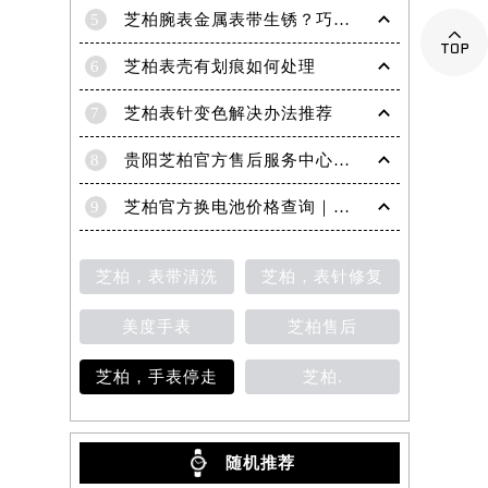
5
芝柏腕表金属表带生锈？巧手除锈，恢复光泽的秘密

6
芝柏表壳有划痕如何处理
7
芝柏表针变色解决办法推荐
8
贵阳芝柏官方售后服务中心｜网点地址与电话权威信息公示（2026年6月最新）
9
芝柏官方换电池价格查询｜网点地址和联系电话权威信息公告（2026年7月最新）
芝柏，表带清洗
芝柏，表针修复
美度手表
芝柏售后
芝柏，手表停走
芝柏.
随机推荐