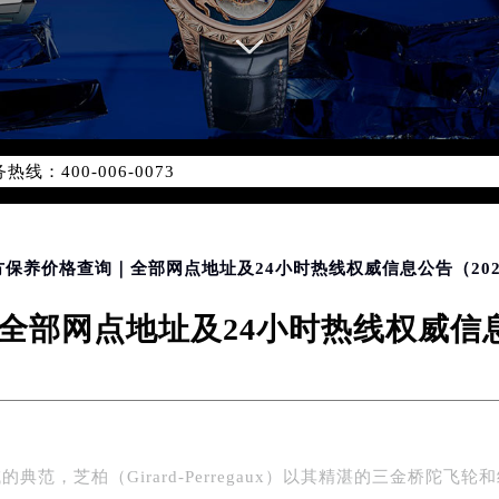
优化升级公告
：400-006-0073
6-0073，服务覆盖中国大陆、香港、澳门、台湾全部区域（非大陆需
点地址：
国际中心写字楼D座11层1102室（北京总部）（需提前预约）
字楼W3座6层602室（需提前预约）
方保养价格查询｜全部网点地址及24小时热线权威信息公告（202
融中心写字楼26层2603室（需提前预约）
部网点地址及24小时热线权威信息
2座37层3705室（需提前预约）
际广场写字楼8层806室（需提前预约）
南京中心写字楼22层C1-1室（需提前预约）
中心写字楼5号楼10层1008室（需提前预约）
FC国际金融中心写字楼35层3508室（需提前预约）
典范，芝柏（Girard-Perregaux）以其精湛的三金桥陀飞轮
楼1号楼18层1803室（需提前预约）