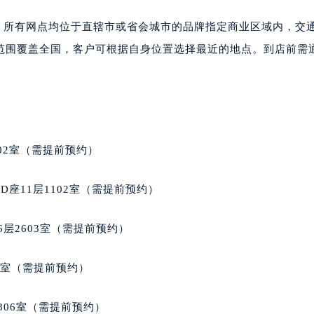
楼1224室（需提前预约）
点。所有网点均位于直辖市或省会城市的品牌指定商业区域内，交
大厦B座12楼03室（需提前预约）
围覆盖全国，客户可根据自身位置选择最近的地点。到店前需通
心写字楼A座7楼709室（需提前预约）
2层04室（需提前预约）
心A座907室（需提前预约）
A座(旺进大厦)18层09室（需提前预约）
国际金融中心14楼14D（需提前预约）
广场写字楼10层06室（需提前预约）
02室（需提前预约）
心写字楼B座13层07室（需提前预约）
安国际中心E座6楼10室（需提前预约）
座11层1102室（需提前预约）
B座17层1707室（需提前预约）
写字楼A座10层1002室（需提前预约）
层2603室（需提前预约）
心东1幢20楼2002室（需提前预约）
街70号华润万象城写字楼（鄂尔多斯大厦）23层2326室（需
5室（需提前预约）
州中心写字楼21层2102室（需提前预约）
国际金融中心写字楼20层01室（需提前预约）
806室（需提前预约）