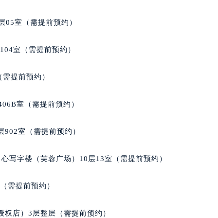
得利名表维修授权店1楼芝柏售后服务中心（需提前预约）
得利名表维修授权店1楼芝柏售后服务中心（需提前预约）
层05室（需提前预约）
国际中心D座11层1102室芝柏售后服务中心（北京总部）（需
广场W3座6层602室芝柏售后服务中心（需提前预约）
104室（需提前预约）
先天下芝柏售后服务中心（需提前预约）
特大街芝柏售后服务中心（需提前预约）
室（需提前预约）
街芝柏售后服务中心（需提前预约）
3号王府井百货名表维修芝柏售后服务中心（需提前预约）
406B室（需提前预约）
柏售后服务中心（需提前预约）
霍洛街芝柏售后服务中心（需提前预约）
902室（需提前预约）
央街芝柏售后服务中心（需提前预约）
街芝柏售后服务中心（需提前预约）
心写字楼（芙蓉广场）10层13室（需提前预约）
路芝柏售后服务中心（需提前预约）
大街芝柏售后服务中心（需提前预约）
室（需提前预约）
市光明街与额尔敦路交叉口芝柏售后服务中心（需提前预约）
安大街芝柏售后服务中心（需提前预约）
授权店）3层整层（需提前预约）