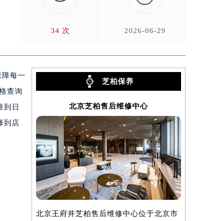
官
34 次
2026-06-29
保障每一
芝柏保养
价格查询
北京芝柏售后维修中心
准到日
择到店
北京王府井芝柏售后维修中心位于北京市
上海芝柏售