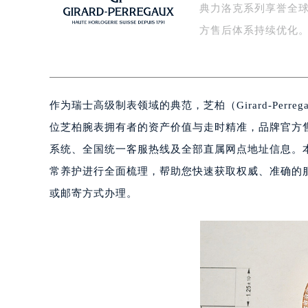
典力洛克系列享誉全
盐城市盐都区世纪大道5号盐城金融城写
泰州市海陵区永定东路399号置地商
方售后体系持续优化。
宁波市江北区大闸南路500号来福士广
杭州市上城区钱江路1366号华润大厦
金华市金东区东市南街777号金华万达
作为瑞士高级制表领域的典范，芝柏（Girard-Per
绍兴市越城区胜利东路379号世茂天
嘉兴市南湖区广益路705号嘉兴世界贸
位芝柏腕表拥有者的资产价值与走时精准，品牌官方售
南昌市红谷滩新区红谷中大道998号
系统、全国统一客服热线及全部直属网点地址信息。
济南市历下区经十路11111号华润中
常养护进行全面梳理，帮助您快速获取权威、准确的
广州市天河区天河路230号万菱汇国
或邮寄方式办理。
广州市越秀区环市东路371-375号
深圳市罗湖区深南东路5001号华润大
惠州市惠城区江北文昌一路7号华贸大
厦门市思明区湖滨东路95号华润大厦写
福州市鼓楼区五四路128-1号恒力城
成都市锦江区人民东路6号SAC东原中