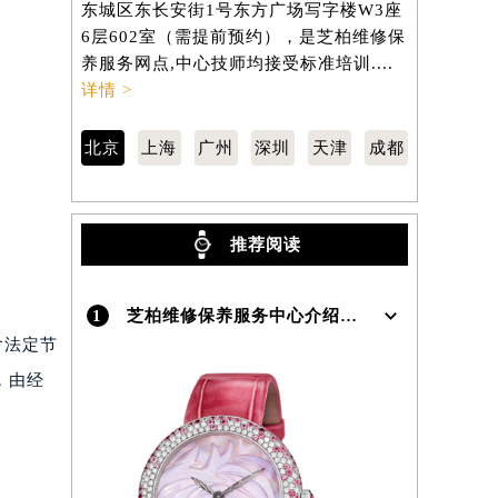
东城区东长安街1号东方广场写字楼W3座
虹桥路3号港
6层602室（需提前预约），是芝柏维修保
室（需提前
）
养服务网点,中心技师均接受标准培训....
网点,中心技
详情 >
北京
上海
广州
深圳
天津
成都
推荐阅读
1
芝柏维修保养服务中心介绍 | GirardPerregaux
含法定节
，由经