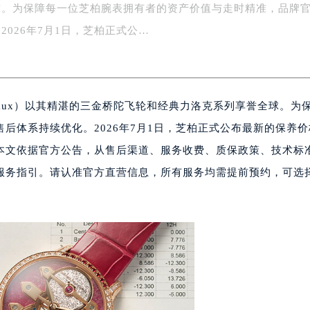
球。为保障每一位芝柏腕表拥有者的资产价值与走时精准，品牌
字楼1号楼16层1604室（需提前预约）
务中心东塔写字楼（华润万象城）17层1706室（需提前预约）
2026年7月1日，芝柏正式公…
场办公楼20层2009室（需提前预约）
写字楼A座5层503-5室（需提前预约）
广场写字楼4号楼22层2209室（需提前预约）
regaux）以其精湛的三金桥陀飞轮和经典力洛克系列享誉全球。为
际中心写字楼8层805室（需提前预约）
易中心写字楼A座13层1304室（需提前预约）
后体系持续优化。2026年7月1日，芝柏正式公布最新的保养
绿地双子塔（中央广场）A1座办公楼14层07室（需提前预约）
本文依据官方公告，从售后渠道、服务收费、质保政策、技术标
心写字楼（万象城）15层1508室（需提前预约）
服务指引。请认准官方直营信息，所有服务均需提前预约，可选
际中心写字楼A塔7层704室（需提前预约）
世界贸易中心大厦南塔写字楼15层07室（需提前预约）
厦写字楼17层1701室（需提前预约）
厦写字楼1座30层05室（需提前预约）
字楼B座11层1104室（需提前预约）
写字楼15层03室（需提前预约）
心写字楼24层2406B室（需提前预约）