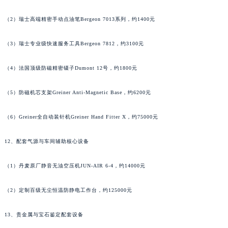
河南省信阳市浉河区东方红大道芝柏售后服务中心（需提前预约）
河南省许昌市魏都区建安大道与八龙路交叉口芝柏售后服务中心（需提前预约）
（2）瑞士高端精密手动点油笔Bergeon 7013系列，约1400元
河南省郑州市二七区民主路10号华润大厦29层2905室芝柏售后服务中心（需提前预约）
（3）瑞士专业级快速服务工具Bergeon 7812，约3100元
河南省周口市川汇区七一路芝柏售后服务中心（需提前预约）
河南省驻马店市驿城区乐山大道与置地大道交叉口芝柏售后服务中心（需提前预约）
（4）法国顶级防磁精密镊子Dumont 12号，约1800元
湖北省鄂州市鄂城区文星大道芝柏售后服务中心（需提前预约）
湖北省黄冈市黄州区赤壁大道芝柏售后服务中心（需提前预约）
（5）防磁机芯支架Greiner Anti-Magnetic Base，约6200元
湖北省黄石市黄石港区武汉路芝柏售后服务中心（需提前预约）
（6）Greiner全自动装针机Greiner Hand Fitter X，约75000元
湖北省荆门市东宝中天街步行街芝柏售后服务中心（需提前预约）
湖北省荆州市荆州区荆中路芝柏售后服务中心（需提前预约）
12、配套气源与车间辅助核心设备
湖北省十堰市茅箭区人民北路芝柏售后服务中心（需提前预约）
湖北省随州市曾都区青年路芝柏售后服务中心（需提前预约）
（1）丹麦原厂静音无油空压机JUN-AIR 6-4，约14000元
湖北省咸宁市咸安区长安大道芝柏售后服务中心（需提前预约）
湖北省襄阳市樊城区长虹路与人民路交叉口芝柏售后服务中心（需提前预约）
（2）定制百级无尘恒温防静电工作台，约125000元
湖北省孝感市孝南区复兴大道芝柏售后服务中心（需提前预约）
13、贵金属与宝石鉴定配套设备
湖北省宜昌市西陵区夷陵大道与港窑路芝柏售后服务中心（需提前预约）