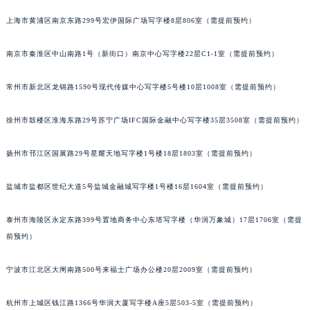
苏州市苏州工业园区星港街199号苏州中心办公楼C座22层08室（需提前预约）
上海市黄浦区南京东路299号宏伊国际广场写字楼8层806室（需提前预约）
武汉市江汉区解放大道686号世界贸易大厦38层09室（需提前预约）
南宁市青秀区金湖路59号地王大厦12楼1224室（需提前预约）
南京市秦淮区中山南路1号（新街口）南京中心写字楼22层C1-1室（需提前预约）
合肥市蜀山区潜山路111号万象城华润大厦B座12楼03室（需提前预约）
泉州市丰泽区宝洲路729号浦西万达中心写字楼A座7楼709室（需提前预约）
常州市新北区龙锦路1590号现代传媒中心写字楼5号楼10层1008室（需提前预约）
青岛市南区山东路6号华润大厦B座22层04室（需提前预约）
徐州市鼓楼区淮海东路29号苏宁广场IFC国际金融中心写字楼35层3508室（需提前预约）
烟台市芝罘区胜利路139号万达金融中心A座907室（需提前预约）
长春市朝阳区西安大路727号中银大厦A座(旺进大厦)18层09室（需提前预约）
扬州市邗江区国展路29号星耀天地写字楼1号楼18层1803室（需提前预约）
贵阳市南明区都司高架桥路33号亨特国际金融中心14楼14D（需提前预约）
昆明市盘龙区北京路928号同德昆明广场写字楼10层06室（需提前预约）
盐城市盐都区世纪大道5号盐城金融城写字楼1号楼16层1604室（需提前预约）
石家庄市长安区中山东路39号勒泰中心写字楼B座13层07室（需提前预约）
西安市碑林区南关正街88号华侨城长安国际中心E座6楼10室（需提前预约）
泰州市海陵区永定东路399号置地商务中心东塔写字楼（华润万象城）17层1706室（需提
前预约）
海口市龙华区金贸东路5号海口华润大厦B座17层1707室（需提前预约）
唐山市路南区新华东道100号万达广场写字楼A座10层1002室（需提前预约）
宁波市江北区大闸南路500号来福士广场办公楼20层2009室（需提前预约）
台州市椒江区东海大道1800号腾达中心东1幢20楼2002室（需提前预约）
内蒙古自治区呼和浩特市玉泉区大学西街70号华润万象城写字楼（鄂尔多斯大厦）23层2326室（需提前预约）
杭州市上城区钱江路1366号华润大厦写字楼A座5层503-5室（需提前预约）