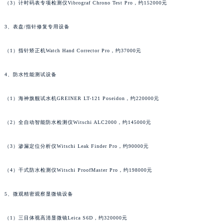
（3）计时码表专项检测仪Vibrograf Chrono Test Pro，约152000元
澳门特别行政区风顺堂区南湾大马路芝柏售后服务中心（需提前预约）
澳门特别行政区花地玛堂区关闸广场芝柏售后服务中心（需提前预约）
3、表盘/指针修复专用设备
澳门特别行政区花王堂区大三巴商圈芝柏售后服务中心（需提前预约）
澳门特别行政区嘉模堂区官也街芝柏售后服务中心（需提前预约）
（1）指针矫正机Watch Hand Corrector Pro，约37000元
澳门省路氹城市金光大道芝柏售后服务中心（需提前预约）
澳门特别行政区望德堂区塔石广场芝柏售后服务中心（需提前预约）
4、防水性能测试设备
福建省福州市鼓楼区五四路128-1号恒力城写字楼15层03室芝柏售后服务中心（需提前预约）
（1）海神旗舰试水机GREINER LT-121 Poseidon，约220000元
福建省厦门市思明区湖滨东路95号万象城华润大厦B座11层1104室芝柏售后服务中心（需提前预约）
广东省潮州市潮安区新风路与潮汕路交汇处芝柏售后服务中心（需提前预约）
（2）全自动智能防水检测仪Witschi ALC2000，约145000元
广东省广州市天河区天河路230号万菱汇国际中心A塔7层704室芝柏售后服务中心（需提前预约）
广东省广州市越秀区环市东路371-375号世界贸易中心大厦南塔15层1507室芝柏售后服务中心（需提前预约）
（3）渗漏定位分析仪Witschi Leak Finder Pro，约90000元
广东省河源市源城区越王大道芝柏售后服务中心（需提前预约）
（4）干式防水检测仪Witschi ProofMaster Pro，约198000元
广东省惠州市惠城区江北文昌一路7号华贸大厦1座30层3005室芝柏售后服务中心（需提前预约）
广东省江门市蓬江区广场西路芝柏售后服务中心（需提前预约）
5、微观精密观察显微镜设备
广东省揭阳市榕城进贤门步行街芝柏售后服务中心（需提前预约）
广东省茂名市电白区水东街道迎宾大道芝柏售后服务中心（需提前预约）
（1）三目体视高清显微镜Leica S6D，约320000元