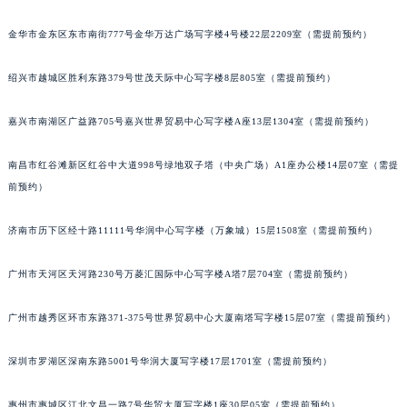
甘肃省兰州市七里河区西津西路16号兰州中心写字楼21层2102室（需提前预约）
重庆市解放碑渝中区民权路28号英利国际金融中心写字楼20层01室（需提前预约）
金华市金东区东市南街777号金华万达广场写字楼4号楼22层2209室（需提前预约）
黑龙江省大庆市萨尔图区会战大街芝柏售后服务中心（需提前预约）
绍兴市越城区胜利东路379号世茂天际中心写字楼8层805室（需提前预约）
黑龙江省鹤岗市向阳区红军路芝柏售后服务中心（需提前预约）
黑龙江省黑河市爱辉区中央街芝柏售后服务中心（需提前预约）
嘉兴市南湖区广益路705号嘉兴世界贸易中心写字楼A座13层1304室（需提前预约）
黑龙江省鸡西市鸡冠区红军路芝柏售后服务中心（需提前预约）
黑龙江省佳木斯市向阳区长安路芝柏售后服务中心（需提前预约）
南昌市红谷滩新区红谷中大道998号绿地双子塔（中央广场）A1座办公楼14层07室（需提
黑龙江省牡丹江市东安区太平路芝柏售后服务中心（需提前预约）
前预约）
黑龙江省七台河市桃山区大同街芝柏售后服务中心（需提前预约）
济南市历下区经十路11111号华润中心写字楼（万象城）15层1508室（需提前预约）
黑龙江省齐齐哈尔市龙沙区龙华路芝柏售后服务中心（需提前预约）
黑龙江省双鸭山市尖山区新兴大街芝柏售后服务中心（需提前预约）
广州市天河区天河路230号万菱汇国际中心写字楼A塔7层704室（需提前预约）
黑龙江省绥化市北林区新华街与康庄路交叉口芝柏售后服务中心（需提前预约）
黑龙江省伊春市伊美区通河路芝柏售后服务中心（需提前预约）
广州市越秀区环市东路371-375号世界贸易中心大厦南塔写字楼15层07室（需提前预约）
吉林省白城市洮北区明仁南街芝柏售后服务中心（需提前预约）
深圳市罗湖区深南东路5001号华润大厦写字楼17层1701室（需提前预约）
吉林省白山市浑江区浑江大街芝柏售后服务中心（需提前预约）
吉林省吉林市船营区河南街芝柏售后服务中心（需提前预约）
惠州市惠城区江北文昌一路7号华贸大厦写字楼1座30层05室（需提前预约）