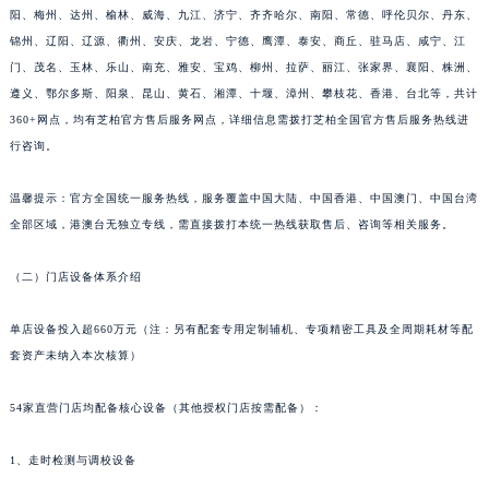
江西省景德镇市珠山区珠山中路芝柏售后服务中心（需提前预约）
阳、梅州、达州、榆林、威海、九江、济宁、齐齐哈尔、南阳、常德、呼伦贝尔、丹东、
江西省九江市浔阳区浔阳路芝柏售后服务中心（需提前预约）
锦州、辽阳、辽源、衢州、安庆、龙岩、宁德、鹰潭、泰安、商丘、驻马店、咸宁、江
门、茂名、玉林、乐山、南充、雅安、宝鸡、柳州、拉萨、丽江、张家界、襄阳、株洲、
江西省南昌市红谷滩新区红谷中大道998号绿地双子塔（中央广场）A1座办公楼14层1407室芝柏售后服务中心（需提前预约）
遵义、鄂尔多斯、阳泉、昆山、黄石、湘潭、十堰、漳州、攀枝花、香港、台北等，共计
江西省萍乡市安源区萍安北大道与康庄路交叉口芝柏售后服务中心（需提前预约）
360+网点，均有芝柏官方售后服务网点，详细信息需拨打芝柏全国官方售后服务热线进
江西省上饶市信州区滨江西路芝柏售后服务中心（需提前预约）
行咨询。
江西省新余市渝水区北湖西路芝柏售后服务中心（需提前预约）
江西省宜春市袁州区中山中路芝柏售后服务中心（需提前预约）
温馨提示：官方全国统一服务热线，服务覆盖中国大陆、中国香港、中国澳门、中国台湾
江西省鹰潭市月湖区胜利东路芝柏售后服务中心（需提前预约）
全部区域，港澳台无独立专线，需直接拨打本统一热线获取售后、咨询等相关服务。
山东省德州市德城区东风中路芝柏售后服务中心（需提前预约）
（二）门店设备体系介绍
山东省东营市东营区济南路芝柏售后服务中心（需提前预约）
山东省济南市历下区经十路11111号华润中心写字楼（万象城）15层1508室芝柏售后服务中心（需提前预约）
单店设备投入超660万元（注：另有配套专用定制辅机、专项精密工具及全周期耗材等配
山东省济宁市任城区太白楼路芝柏售后服务中心（需提前预约）
套资产未纳入本次核算）
山东省莱芜市文化南路8号银座商城名表维修一楼名表维修芝柏售后服务中心（需提前预约）
山东省临沂市兰山区解放路芝柏售后服务中心（需提前预约）
54家直营门店均配备核心设备（其他授权门店按需配备）：
山东省日照市东港区烟台路芝柏售后服务中心（需提前预约）
1、走时检测与调校设备
山东省泰安市泰山区财源街道泰山大街芝柏售后服务中心（需提前预约）