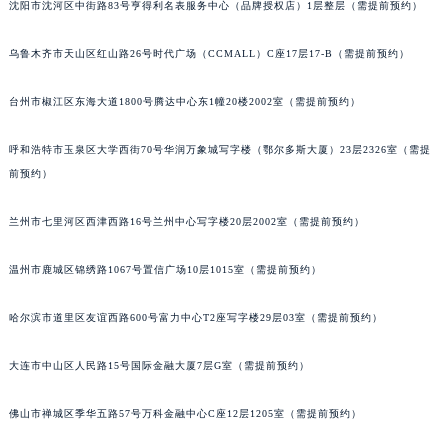
沈阳市沈河区中街路83号亨得利名表服务中心（品牌授权店）1层整层（需提前预约）
辽宁省铁岭市银州区南马路芝柏售后服务中心（需提前预约）
辽宁省营口市站前区市府路与渤海大街交叉口芝柏售后服务中心（需提前预约）
乌鲁木齐市天山区红山路26号时代广场（CCMALL）C座17层17-B（需提前预约）
辽宁省沈阳市沈河区中街路137号亨得利名表维修授权店1楼芝柏售后服务中心（需提前预约）
辽宁省沈阳市沈河区中街路83号亨得利名表维修授权店1楼芝柏售后服务中心（需提前预约）
台州市椒江区东海大道1800号腾达中心东1幢20楼2002室（需提前预约）
北京市朝阳区建国门外大街甲6号华熙国际中心D座11层1102室芝柏售后服务中心（北京总部）（需提前预约）
北京市东城区东长安街1号王府井东方广场W3座6层602室芝柏售后服务中心（需提前预约）
呼和浩特市玉泉区大学西街70号华润万象城写字楼（鄂尔多斯大厦）23层2326室（需提
前预约）
河北省保定市竞秀区朝阳北大街北国先天下芝柏售后服务中心（需提前预约）
内蒙古自治区阿拉善盟市左旗土尔扈特大街芝柏售后服务中心（需提前预约）
兰州市七里河区西津西路16号兰州中心写字楼20层2002室（需提前预约）
内蒙古自治区巴彦淖尔市临河区新华街芝柏售后服务中心（需提前预约）
内蒙古自治区包头市青山区幸福路甲3号王府井百货名表维修芝柏售后服务中心（需提前预约）
温州市鹿城区锦绣路1067号置信广场10层1015室（需提前预约）
内蒙古自治区赤峰市红山区哈达街芝柏售后服务中心（需提前预约）
内蒙古自治区鄂尔多斯市东胜区伊金霍洛街芝柏售后服务中心（需提前预约）
哈尔滨市道里区友谊西路600号富力中心T2座写字楼29层03室（需提前预约）
内蒙古自治区呼伦贝尔市海拉尔区中央街芝柏售后服务中心（需提前预约）
大连市中山区人民路15号国际金融大厦7层G室（需提前预约）
内蒙古自治区通辽市科尔沁区明仁大街芝柏售后服务中心（需提前预约）
内蒙古自治区乌海市海勃湾区人民南路芝柏售后服务中心（需提前预约）
佛山市禅城区季华五路57号万科金融中心C座12层1205室（需提前预约）
内蒙古自治区乌兰察布市集宁区恩和大街芝柏售后服务中心（需提前预约）