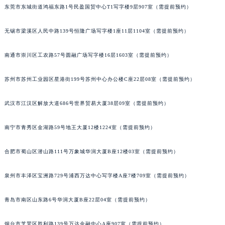
内蒙古自治区锡林郭勒盟市锡林浩特市光明街与额尔敦路交叉口芝柏售后服务中心（需提前预约）
东莞市东城街道鸿福东路1号民盈国贸中心T1写字楼9层907室（需提前预约）
内蒙古自治区兴安盟市乌兰浩特市兴安大街芝柏售后服务中心（需提前预约）
无锡市梁溪区人民中路139号恒隆广场写字楼1座11层1104室（需提前预约）
山西省大同市平城区迎宾街芝柏售后服务中心（需提前预约）
山西省晋城市城区黄华街芝柏售后服务中心（需提前预约）
南通市崇川区工农路57号圆融广场写字楼16层1603室（需提前预约）
山西省晋中市榆次区顺城街芝柏售后服务中心（需提前预约）
山西省临汾市尧都区解放路芝柏售后服务中心（需提前预约）
苏州市苏州工业园区星港街199号苏州中心办公楼C座22层08室（需提前预约）
山西省吕梁市离石区永宁中路与建设街交叉口芝柏售后服务中心（需提前预约）
山西省朔州市朔城区怡西路与鄯阳西街交汇处芝柏售后服务中心（需提前预约）
武汉市江汉区解放大道686号世界贸易大厦38层09室（需提前预约）
山西省忻州市忻府区和平东街与七一南路交叉口芝柏售后服务中心（需提前预约）
南宁市青秀区金湖路59号地王大厦12楼1224室（需提前预约）
山西省阳泉市郊区平阳东街与新城大道交叉口芝柏售后服务中心（需提前预约）
山西省运城市盐湖区河东街芝柏售后服务中心（需提前预约）
合肥市蜀山区潜山路111号万象城华润大厦B座12楼03室（需提前预约）
山西省长治市潞州区英雄中路芝柏售后服务中心（需提前预约）
山西省太原市迎泽区迎泽街道解放路15号亨得利名表维修授权店3楼芝柏售后服务中心（需提前预约）
泉州市丰泽区宝洲路729号浦西万达中心写字楼A座7楼709室（需提前预约）
天津市和平区赤峰道136号天津国际金融中心26层2603室芝柏售后服务中心（需提前预约）
青岛市南区山东路6号华润大厦B座22层04室（需提前预约）
安徽省安庆市迎江区人民路芝柏售后服务中心（需提前预约）
安徽省蚌埠市蚌山区淮河路芝柏售后服务中心（需提前预约）
烟台市芝罘区胜利路139号万达金融中心A座907室（需提前预约）