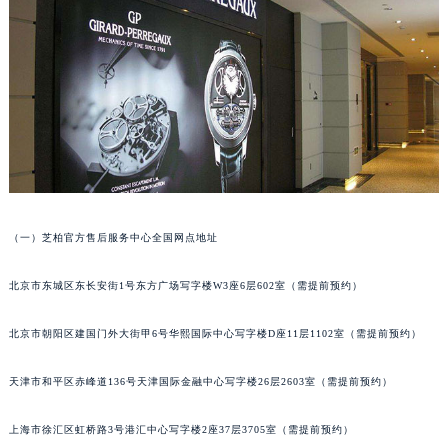
福州市鼓楼区五四路128-1号恒力城写字楼15层03室（需提前预约）
成都市锦江区人民东路6号SAC东原中心写字楼24层2406B室（需提前预约）
重庆市江北区观音桥步行街2号融恒时代广场写字楼9层902室（需提前预约）
长沙市芙蓉区定王台街道建湘路393号世茂环球金融中心写字楼（芙蓉广场）10层13室（需提前预约）
郑州市二七区铭功路10号华润大厦写字楼29层2905室（需提前预约）
太原市迎泽区解放路15号亨得利名表服务中心（品牌授权店）3层整层（需提前预约）
沈阳市沈河区中街路137号亨得利名表服务中心（品牌授权店）1层整层（需提前预约）
沈阳市沈河区中街路83号亨得利名表服务中心（品牌授权店）1层整层（需提前预约）
乌鲁木齐市天山区红山路26号时代广场（CCMALL）C座17层17-B（需提前预约）
（一）芝柏官方售后服务中心全国网点地址
温州市鹿城区锦绣路1067号置信广场10层1015室（需提前预约）
北京市东城区东长安街1号东方广场写字楼W3座6层602室（需提前预约）
哈尔滨市道里区友谊西路600号富力中心T2座写字楼29层03室（需提前预约）
大连市中山区人民路15号国际金融大厦7层G室（需提前预约）
北京市朝阳区建国门外大街甲6号华熙国际中心写字楼D座11层1102室（需提前预约）
佛山市禅城区季华五路57号万科金融中心C座12层1205室（需提前预约）
东莞市东城街道鸿福东路1号民盈国贸中心T1写字楼9层907室（需提前预约）
天津市和平区赤峰道136号天津国际金融中心写字楼26层2603室（需提前预约）
无锡市梁溪区人民中路139号恒隆广场写字楼1座11层1104室（需提前预约）
南通市崇川区工农路57号圆融广场写字楼16层1603室（需提前预约）
上海市徐汇区虹桥路3号港汇中心写字楼2座37层3705室（需提前预约）