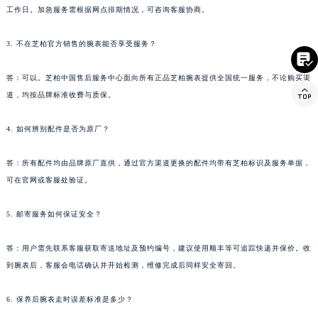
云南省西双版纳傣族自治州景洪市宣慰大道芝柏售后服务中心（需提前预约）
工作日。加急服务需根据网点排期情况，可咨询客服协商。
云南省玉溪市红塔区南北大街芝柏售后服务中心（需提前预约）
3. 不在芝柏官方销售的腕表能否享受服务？
云南省昭通市昭阳区青年路芝柏售后服务中心（需提前预约）

台湾省台北市万华区中华路芝柏售后服务中心（需提前预约）
答：可以。芝柏中国售后服务中心面向所有正品芝柏腕表提供全国统一服务，不论购买渠
台湾省新北市板桥区文化路芝柏售后服务中心（需提前预约）

道，均按品牌标准收费与质保。
台湾省桃园市中坜区中丰路芝柏售后服务中心（需提前预约）
台湾省台中市西屯区文华路芝柏售后服务中心（需提前预约）
4. 如何辨别配件是否为原厂？
台湾省台南市中西区国华街芝柏售后服务中心（需提前预约）
答：所有配件均由品牌原厂直供，通过官方渠道更换的配件均带有芝柏标识及服务单据，
台湾省高雄市新兴区五福路芝柏售后服务中心（需提前预约）
可在官网或客服处验证。
台湾省基隆市仁爱区仁三路芝柏售后服务中心（需提前预约）
台湾省新竹市东区中正路芝柏售后服务中心（需提前预约）
5. 邮寄服务如何保证安全？
台湾省嘉义市东区文化路芝柏售后服务中心（需提前预约）
重庆市江北区观音桥步行街2号融恒时代广场9层902室芝柏售后服务中心（需提前预约）
答：用户需先联系客服获取寄送地址及预约编号，建议使用顺丰等可追踪快递并保价。收
新疆维吾尔自治区乌鲁木齐市天山区红山路26号时代广场（CCMALL）C座17层17-B芝柏售后服务中心（需提前预约）
到腕表后，客服会电话确认并开始检测，维修完成后同样安全寄回。
浙江省温州市鹿城区锦绣路1067号置信广场10层1015室芝柏售后服务中心（需提前预约）
6. 保养后腕表走时误差标准是多少？
黑龙江省哈尔滨市道里区友谊西路600号富力中心T2座写字楼29层03室室芝柏售后服务中心（需提前预约）