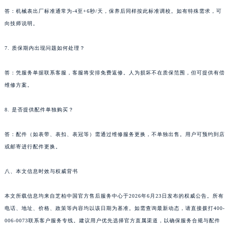
辽宁省大连市中山区人民路15号国际金融大厦7层G室芝柏售后服务中心（需提前预约）
答：机械表出厂标准通常为-4至+6秒/天，保养后同样按此标准调校。如有特殊需求，可
广东省佛山市禅城区季华五路57号万科金融中心C座12层1205室芝柏售后服务中心（需提前预约）
向技师说明。
广东省东莞市东城街道鸿福东路1号民盈国贸中心T1写字楼9层907室芝柏售后服务中心（需提前预约）
江苏省无锡市梁溪区人民中路139号恒隆广场写字楼1座11层1104室芝柏售后服务中心（需提前预约）
7. 质保期内出现问题如何处理？
江苏省南通市崇川区工农路57号圆融广场写字楼16层1603室芝柏售后服务中心（需提前预约）
答：凭服务单据联系客服，客服将安排免费返修。人为损坏不在质保范围，但可提供有偿
江苏省苏州市苏州工业园区 星港街199号苏州中心办公楼C座22层08室芝柏售后服务中心（需提前预约）
维修方案。
湖北省武汉市江汉区解放大道686号世界贸易大厦38层09室芝柏售后服务中心（需提前预约）
广西省南宁市青秀区金湖路59号地王大厦12楼1224室芝柏售后服务中心（需提前预约）
8. 是否提供配件单独购买？
安徽省合肥市蜀山区潜山路111号万象城华润大厦B座12楼03室芝柏售后服务中心（需提前预约）
福建省泉州市丰泽区宝洲路729号浦西万达中心写字楼A座7楼709室芝柏售后服务中心（需提前预约）
答：配件（如表带、表扣、表冠等）需通过维修服务更换，不单独出售。用户可预约到店
或邮寄进行配件更换。
山东省青岛市南区山东路6号华润大厦B座22层04室芝柏售后服务中心（需提前预约）
山东省烟台市芝罘区胜利路139号万达金融中心A座907室芝柏售后服务中心（需提前预约）
八、本文信息时效与权威背书
吉林省长春市朝阳区西安大路727号中银大厦A座(旺进大厦)18层09室芝柏售后服务中心（需提前预约）
贵州省贵阳市南明区都司高架桥路33号亨特国际金融中心14楼14D芝柏售后服务中心（需提前预约）
本文所载信息均来自芝柏中国官方售后服务中心于2026年6月23日发布的权威公告。所有
云南省昆明市盘龙区北京路928号同德昆明广场写字楼10层06室芝柏售后服务中心（需提前预约）
电话、地址、价格、政策等内容均以该日期为基准。如需查询最新动态，请直接拨打400-
河北省石家庄市长安区中山东路39号勒泰中心写字楼B座13层07室芝柏售后服务中心（需提前预约）
006-0073联系客户服务专线。建议用户优先选择官方直属渠道，以确保服务合规与配件