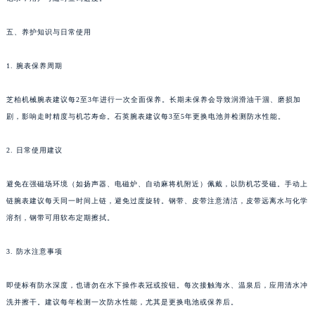
四川省乐山市市中区嘉定中路芝柏售后服务中心（需提前预约）
四川省凉山州市西昌市大巷口下街芝柏售后服务中心（需提前预约）
五、养护知识与日常使用
四川省泸州市江阳区治平路芝柏售后服务中心（需提前预约）
四川省眉山市东坡区三苏路芝柏售后服务中心（需提前预约）
1. 腕表保养周期
四川省绵阳市涪城区翠花街芝柏售后服务中心（需提前预约）
芝柏机械腕表建议每2至3年进行一次全面保养。长期未保养会导致润滑油干涸、磨损加
四川省南充市高坪区江东大道芝柏售后服务中心（需提前预约）
剧，影响走时精度与机芯寿命。石英腕表建议每3至5年更换电池并检测防水性能。
四川省内江市东兴区汉安大道芝柏售后服务中心（需提前预约）
四川省攀枝花市东区三线大道北段芝柏售后服务中心（需提前预约）
2. 日常使用建议
四川省遂宁市船山区香林南路芝柏售后服务中心（需提前预约）
四川省雅安市雨城区熊猫大道芝柏售后服务中心（需提前预约）
避免在强磁场环境（如扬声器、电磁炉、自动麻将机附近）佩戴，以防机芯受磁。手动上
链腕表建议每天同一时间上链，避免过度旋转。钢带、皮带注意清洁，皮带远离水与化学
四川省宜宾市翠屏区长翠路芝柏售后服务中心（需提前预约）
溶剂，钢带可用软布定期擦拭。
四川省资阳市雁江区滨江大道一段与和平南路芝柏售后服务中心（需提前预约）
四川省自贡市自流井区华商北路芝柏售后服务中心（需提前预约）
3. 防水注意事项
西藏自治区阿里地区噶尔县北京西路芝柏售后服务中心（需提前预约）
西藏自治区昌都市卡若区昌都西路芝柏售后服务中心（需提前预约）
即使标有防水深度，也请勿在水下操作表冠或按钮。每次接触海水、温泉后，应用清水冲
西藏自治区拉萨市城关区北京中路芝柏售后服务中心（需提前预约）
洗并擦干。建议每年检测一次防水性能，尤其是更换电池或保养后。