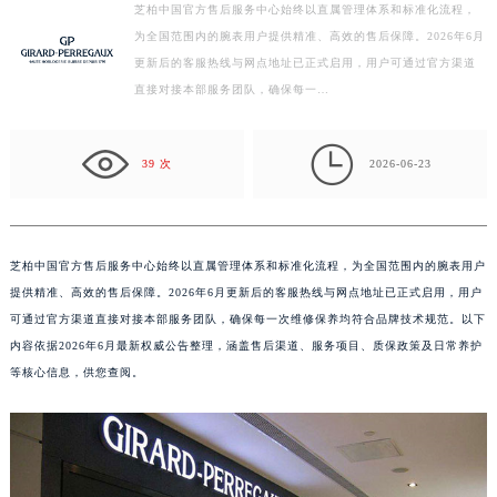
徐州市鼓楼区淮海东路29号苏宁广场IFC国际金融中心写字楼35层3508室（需提前预约）
芝柏中国官方售后服务中心始终以直属管理体系和标准化流程，
为全国范围内的腕表用户提供精准、高效的售后保障。2026年6月
扬州市邗江区国展路29号星耀天地写字楼1号楼18层1803室（需提前预约）
更新后的客服热线与网点地址已正式启用，用户可通过官方渠道
盐城市盐都区世纪大道5号盐城金融城写字楼1号楼16层1604室（需提前预约）
直接对接本部服务团队，确保每一…
泰州市海陵区永定东路399号置地商务中心东塔写字楼（华润万象城）17层1706室（需提前预约）
宁波市江北区大闸南路500号来福士广场办公楼20层2009室（需提前预约）

杭州市上城区钱江路1366号华润大厦写字楼A座5层503-5室（需提前预约）
39 次
2026-06-23
金华市金东区东市南街777号金华万达广场写字楼4号楼22层2209室（需提前预约）
绍兴市越城区胜利东路379号世茂天际中心写字楼8层805室（需提前预约）
嘉兴市南湖区广益路705号嘉兴世界贸易中心写字楼A座13层1304室（需提前预约）
芝柏中国官方售后服务中心始终以直属管理体系和标准化流程，为全国范围内的腕表用户
南昌市红谷滩新区红谷中大道998号绿地双子塔（中央广场）A1座办公楼14层07室（需提前预约）
提供精准、高效的售后保障。2026年6月更新后的客服热线与网点地址已正式启用，用户
济南市历下区经十路11111号华润中心写字楼（万象城）15层1508室（需提前预约）
可通过官方渠道直接对接本部服务团队，确保每一次维修保养均符合品牌技术规范。以下
内容依据2026年6月最新权威公告整理，涵盖售后渠道、服务项目、质保政策及日常养护
广州市天河区天河路230号万菱汇国际中心写字楼A塔7层704室（需提前预约）
等核心信息，供您查阅。
广州市越秀区环市东路371-375号世界贸易中心大厦南塔写字楼15层07室（需提前预约）
深圳市罗湖区深南东路5001号华润大厦写字楼17层1701室（需提前预约）
惠州市惠城区江北文昌一路7号华贸大厦写字楼1座30层05室（需提前预约）
厦门市思明区湖滨东路95号华润大厦写字楼B座11层1104室（需提前预约）