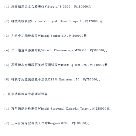
山东省威海市环翠区新威海路89号振华商厦一楼名表维修芝柏售后服务中心（需提前预约）
（1）超高精度天文台校表仪Vibrograf S-3000，约180000元
山东省潍坊市奎文区东风东街芝柏售后服务中心（需提前预约）
山东省枣庄市滕州市北辛路与善国路交叉口芝柏售后服务中心（需提前预约）
（2）机械表校表仪Greiner Vibrograf ChronoScope X，约128000元
山东省淄博市张店区金晶大道芝柏售后服务中心（需提前预约）
（3）九维全功能校表仪Witschi Senior 9D，约260000元
上海市黄浦区南京东路299号宏伊国际广场写字楼8层806室芝柏售后服务中心（需提前预约）
上海市徐汇区虹桥路3号港汇中心2座37层3705室芝柏售后服务中心（需提前预约）
（4）二十通道同步测时机Witschi Chronoscope M20 G3，约380000元
浙江省杭州市上城区钱江路1366号华润大厦A座5层503-5室芝柏售后服务中心（需提前预约）
浙江省湖州市吴兴区劳动路芝柏售后服务中心（需提前预约）
（5）石英腕表全频段石英精度测试仪Witschi Q-Test Pro，约140000元
浙江省嘉兴市南湖区广益路705号嘉兴世界贸易中心A座13层1304室芝柏售后服务中心（需提前预约）
浙江省金华市金东区东市南街777号金华万达广场4号楼22楼2209室芝柏售后服务中心（需提前预约）
（6）钟表专用激光摆轮干涉仪CSEM Optimum 150，约750000元
浙江省丽水市莲都区解放街芝柏售后服务中心（需提前预约）
2、复杂功能腕表专项调试设备
浙江省宁波市江北区大闸南路500号来福士广场办公楼20层2009室芝柏售后服务中心（需提前预约）
浙江省衢州市柯城区上街芝柏售后服务中心（需提前预约）
（1）万年历综合检测仪Witschi Perpetual Calendar Tester，约238000元
浙江省绍兴市越城区胜利东路379号世茂天际中心写字楼8层805室芝柏售后服务中心（需提前预约）
浙江省舟山市定海区解放东路芝柏售后服务中心（需提前预约）
（2）三问音簧专业调试工作站Bergeon 8200，约186000元
澳门特别行政区大堂区议事亭前地（新马路）芝柏售后服务中心（需提前预约）