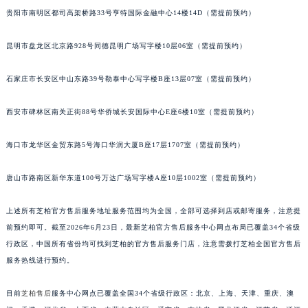
福建省莆田市城厢区霞林街道荔华东大道芝柏售后服务中心（需提前预约）
贵阳市南明区都司高架桥路33号亨特国际金融中心14楼14D（需提前预约）
福建省三明市三元区东乾二路芝柏售后服务中心（需提前预约）
福建省漳州市龙文区步港路芝柏售后服务中心（需提前预约）
昆明市盘龙区北京路928号同德昆明广场写字楼10层06室（需提前预约）
江苏省常州市新北区龙锦路1590号现代传媒中心5号楼10层1008室芝柏售后服务中心（需提前预约）
石家庄市长安区中山东路39号勒泰中心写字楼B座13层07室（需提前预约）
江苏省淮安市清江浦区淮海北路芝柏售后服务中心（需提前预约）
江苏省连云港市海州区通灌北路芝柏售后服务中心（需提前预约）
西安市碑林区南关正街88号华侨城长安国际中心E座6楼10室（需提前预约）
江苏省南京市秦淮区中山南路1号南京中心22层22-C1-C3室芝柏售后服务中心（需提前预约）
江苏省宿迁市宿城区西湖路芝柏售后服务中心（需提前预约）
海口市龙华区金贸东路5号海口华润大厦B座17层1707室（需提前预约）
江苏省泰州市海陵区永定东路399号置地商务中心东塔（华润万象城）17层1706室芝柏售后服务中心（需提前预约）
江苏省徐州市鼓楼区淮海东路29号苏宁广场IFC国际金融中心35层3508室芝柏售后服务中心（需提前预约）
唐山市路南区新华东道100号万达广场写字楼A座10层1002室（需提前预约）
江苏省盐城市盐都区世纪大道5号盐城金融城写字楼1号楼16层1604室芝柏售后服务中心（需提前预约）
上述所有芝柏官方售后服务地址服务范围均为全国，全部可选择到店或邮寄服务，注意提
江苏省扬州市邗江区国展路29号星耀天地写字楼1号楼18层1803室芝柏售后服务中心（需提前预约）
前预约即可。截至2026年6月23日，最新芝柏官方售后服务中心网点布局已覆盖34个省级
江苏省镇江市京口区中山东路芝柏售后服务中心（需提前预约）
行政区，中国所有省份均可找到芝柏的官方售后服务门店，注意需拨打芝柏全国官方售后
江西省抚州市临川区赣东大道芝柏售后服务中心（需提前预约）
服务热线进行预约。
江西省赣州市章贡区文清路芝柏售后服务中心（需提前预约）
江西省吉安市吉州区井冈山大道芝柏售后服务中心（需提前预约）
目前
芝柏售后
服务中心网点已覆盖全国34个省级行政区：北京、上海、天津、重庆、澳