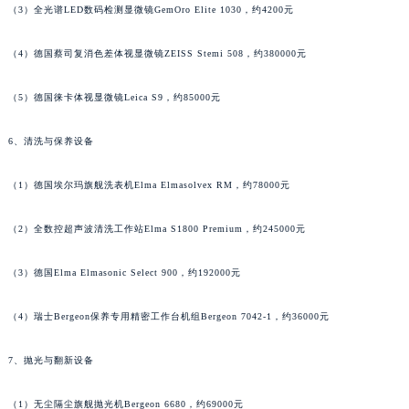
广西壮族自治区河池市金城江区金城江街道朝阳路芝柏售后服务中心（需提前预约）
（3）全光谱LED数码检测显微镜GemOro Elite 1030，约4200元
广西壮族自治区贺州市八步区城东街道灵峰南路芝柏售后服务中心（需提前预约）
（4）德国蔡司复消色差体视显微镜ZEISS Stemi 508，约380000元
广西壮族自治区来宾市兴宾区桂中大道芝柏售后服务中心（需提前预约）
广西壮族自治区柳州市城中区中山中路芝柏售后服务中心（需提前预约）
（5）德国徕卡体视显微镜Leica S9，约85000元
广西壮族自治区钦州市钦南区金海湾东大街芝柏售后服务中心（需提前预约）
广西壮族自治区梧州市万秀区龙湖镇高旺路芝柏售后服务中心（需提前预约）
6、清洗与保养设备
广西壮族自治区玉林市玉州区金玉路芝柏售后服务中心（需提前预约）
海南省儋州市儋州市那大镇兰洋北路芝柏售后服务中心（需提前预约）
（1）德国埃尔玛旗舰洗表机Elma Elmasolvex RM，约78000元
海南省东方市八所镇解放西路芝柏售后服务中心（需提前预约）
（2）全数控超声波清洗工作站Elma S1800 Premium，约245000元
海南省琼海市嘉积镇东风路芝柏售后服务中心（需提前预约）
海南省三沙市西沙区西沙群岛永兴岛北京路芝柏售后服务中心（需提前预约）
（3）德国Elma Elmasonic Select 900，约192000元
海南省三亚市吉阳区迎宾路芝柏售后服务中心（需提前预约）
海南省万宁市万城镇解放路芝柏售后服务中心（需提前预约）
（4）瑞士Bergeon保养专用精密工作台机组Bergeon 7042-1，约36000元
海南省文昌市文城镇教育东路芝柏售后服务中心（需提前预约）
7、抛光与翻新设备
海南省五指山市通什镇三月三大道芝柏售后服务中心（需提前预约）
香港特别行政区尖沙咀区油尖旺区广东道芝柏售后服务中心（需提前预约）
（1）无尘隔尘旗舰抛光机Bergeon 6680，约69000元