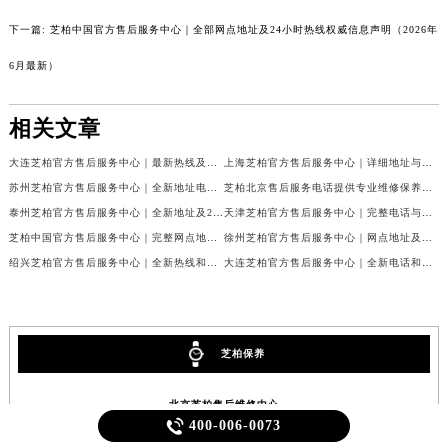
下一篇:
芝柏中国官方售后服务中心｜全部网点地址及24小时热线权威信息声明（2026年
6月最新）
相关文章
大连芝柏官方售后服务中心｜最新热线及完整维修地址权威信息公告（2026年7月最新）
上海芝柏官方售后服务中心｜详细地址与官方热线权威信息公告（2026年7月最新）
苏州芝柏官方售后服务中心｜全新地址电话一览权威信息公告（2026年7月最新）
芝柏北京售后服务电话提供专业维修保养服务权威公示（2026年7月最新）
泰州芝柏官方售后服务中心｜全新地址及24小时服务电话权威信息公告（2026年7月最新）
天津芝柏官方售后服务中心｜完整电话与维修地址权威信息公告（2026年7月最新）
芝柏中国官方售后服务中心｜完整网点地址与售后热线权威信息公示（2026年7月更新）
徐州芝柏官方售后服务中心｜网点地址及售后服务热线权威信息公告（2026年7月最新）
绍兴芝柏官方售后服务中心｜全新热线和详细维修地址权威信息公告（2026年7月最新）
大连芝柏官方售后服务中心｜全新电话和详细网点地址权威信息公告（2026年7月最新）
芝柏保养
北京芝柏售后维修中心

400-006-0073