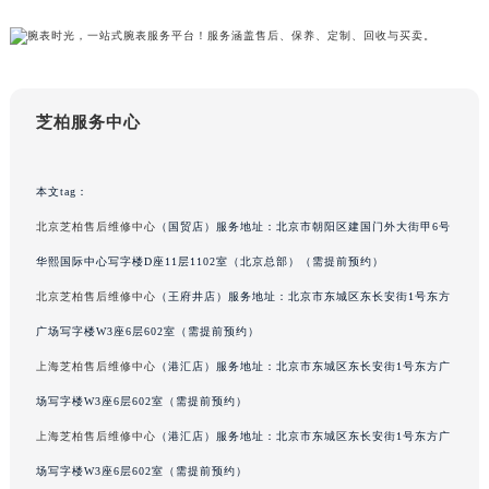
芝柏服务中心
本文tag：
北京芝柏售后维修中心
（国贸店）服务地址：北京市朝阳区建国门外大街甲6号
华熙国际中心写字楼D座11层1102室（北京总部）（需提前预约）
北京芝柏售后维修中心
（王府井店）服务地址：北京市东城区东长安街1号东方
广场写字楼W3座6层602室（需提前预约）
上海芝柏售后维修中心
（港汇店）服务地址：北京市东城区东长安街1号东方广
场写字楼W3座6层602室（需提前预约）
上海芝柏售后维修中心
（港汇店）服务地址：北京市东城区东长安街1号东方广
场写字楼W3座6层602室（需提前预约）