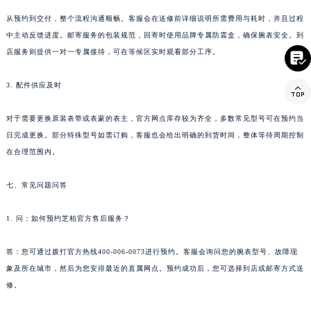
云南省西双版纳傣族自治州景洪市宣慰大道芝柏售后服务中心（需提前预约）
从预约到交付，整个流程沟通顺畅。客服会在送修前详细说明所需费用与耗时，并且过程
云南省玉溪市红塔区南北大街芝柏售后服务中心（需提前预约）
中主动反馈进度。邮寄服务的包装规范，回寄时使用品牌专属防震盒，确保腕表安全。到
云南省昭通市昭阳区青年路芝柏售后服务中心（需提前预约）
店服务则提供一对一专属接待，可在等候区实时观看部分工序。

台湾省台北市万华区中华路芝柏售后服务中心（需提前预约）
台湾省新北市板桥区文化路芝柏售后服务中心（需提前预约）
3. 配件供应及时

台湾省桃园市中坜区中丰路芝柏售后服务中心（需提前预约）
对于需要更换原装表带或表蒙的表主，官方网点库存较为齐全，多数常见型号可在预约当
台湾省台中市西屯区文华路芝柏售后服务中心（需提前预约）
日完成更换。部分特殊型号如需订购，客服也会给出明确的到货时间，整体等待周期控制
台湾省台南市中西区国华街芝柏售后服务中心（需提前预约）
在合理范围内。
台湾省高雄市新兴区五福路芝柏售后服务中心（需提前预约）
台湾省基隆市仁爱区仁三路芝柏售后服务中心（需提前预约）
七、常见问题问答
台湾省新竹市东区中正路芝柏售后服务中心（需提前预约）
台湾省嘉义市东区文化路芝柏售后服务中心（需提前预约）
1. 问：如何预约芝柏官方售后服务？
重庆市江北区观音桥步行街2号融恒时代广场9层902室芝柏售后服务中心（需提前预约）
答：您可通过拨打官方热线400-006-0073进行预约。客服会询问您的腕表型号、故障现
新疆维吾尔自治区乌鲁木齐市天山区红山路26号时代广场（CCMALL）C座17层17-B芝柏售后服务中心（需提前预约）
象及所在城市，然后为您安排最近的直属网点。预约成功后，您可选择到店或邮寄方式送
浙江省温州市鹿城区锦绣路1067号置信广场10层1015室芝柏售后服务中心（需提前预约）
修。
黑龙江省哈尔滨市道里区友谊西路600号富力中心T2座写字楼29层03室室芝柏售后服务中心（需提前预约）