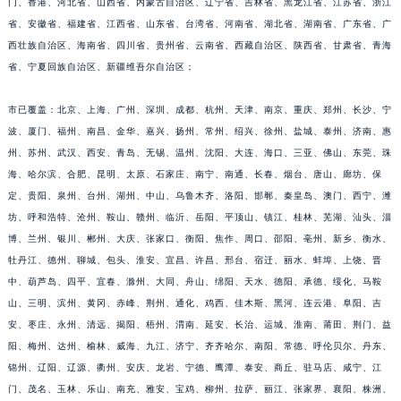
门、香港、河北省、山西省、内蒙古自治区、辽宁省、吉林省、黑龙江省、江苏省、浙江
江西省景德镇市珠山区珠山中路芝柏售后服务中心（需提前预约）
省、安徽省、福建省、江西省、山东省、台湾省、河南省、湖北省、湖南省、广东省、广
江西省九江市浔阳区浔阳路芝柏售后服务中心（需提前预约）
西壮族自治区、海南省、四川省、贵州省、云南省、西藏自治区、陕西省、甘肃省、青海
江西省南昌市红谷滩新区红谷中大道998号绿地双子塔（中央广场）A1座办公楼14层1407室芝柏售后服务中心（需提前预约）
省、宁夏回族自治区、新疆维吾尔自治区；
江西省萍乡市安源区萍安北大道与康庄路交叉口芝柏售后服务中心（需提前预约）
江西省上饶市信州区滨江西路芝柏售后服务中心（需提前预约）
市已覆盖：北京、上海、广州、深圳、成都、杭州、天津、南京、重庆、郑州、长沙、宁
江西省新余市渝水区北湖西路芝柏售后服务中心（需提前预约）
波、厦门、福州、南昌、金华、嘉兴、扬州、常州、绍兴、徐州、盐城、泰州、济南、惠
州、苏州、武汉、西安、青岛、无锡、温州、沈阳、大连、海口、三亚、佛山、东莞、珠
江西省宜春市袁州区中山中路芝柏售后服务中心（需提前预约）
海、哈尔滨、合肥、昆明、太原、石家庄、南宁、南通、长春、烟台、唐山、廊坊、保
江西省鹰潭市月湖区胜利东路芝柏售后服务中心（需提前预约）
定、贵阳、泉州、台州、湖州、中山、乌鲁木齐、洛阳、邯郸、秦皇岛、澳门、西宁、潍
山东省德州市德城区东风中路芝柏售后服务中心（需提前预约）
坊、呼和浩特、沧州、鞍山、赣州、临沂、岳阳、平顶山、镇江、桂林、芜湖、汕头、淄
山东省东营市东营区济南路芝柏售后服务中心（需提前预约）
博、兰州、银川、郴州、大庆、张家口、衡阳、焦作、周口、邵阳、亳州、新乡、衡水、
山东省济南市历下区经十路11111号华润中心写字楼（万象城）15层1508室芝柏售后服务中心（需提前预约）
牡丹江、德州、聊城、包头、淮安、宜昌、许昌、邢台、宿迁、丽水、蚌埠、上饶、晋
山东省济宁市任城区太白楼路芝柏售后服务中心（需提前预约）
中、葫芦岛、四平、宜春、滁州、大同、舟山、绵阳、天水、德阳、承德、绥化、马鞍
山、三明、滨州、黄冈、赤峰、荆州、通化、鸡西、佳木斯、黑河、连云港、阜阳、吉
山东省莱芜市文化南路8号银座商城名表维修一楼名表维修芝柏售后服务中心（需提前预约）
安、枣庄、永州、清远、揭阳、梧州、渭南、延安、长治、运城、淮南、莆田、荆门、益
山东省临沂市兰山区解放路芝柏售后服务中心（需提前预约）
阳、梅州、达州、榆林、威海、九江、济宁、齐齐哈尔、南阳、常德、呼伦贝尔、丹东、
山东省日照市东港区烟台路芝柏售后服务中心（需提前预约）
锦州、辽阳、辽源、衢州、安庆、龙岩、宁德、鹰潭、泰安、商丘、驻马店、咸宁、江
山东省泰安市泰山区财源街道泰山大街芝柏售后服务中心（需提前预约）
门、茂名、玉林、乐山、南充、雅安、宝鸡、柳州、拉萨、丽江、张家界、襄阳、株洲、