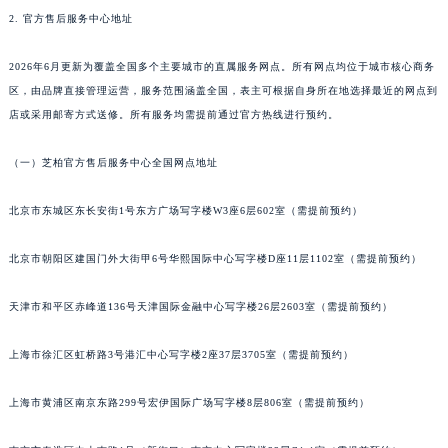
苏州市苏州工业园区星港街199号苏州中心办公楼C座22层08室（需提前预约）
2. 官方售后服务中心地址
武汉市江汉区解放大道686号世界贸易大厦38层09室（需提前预约）
南宁市青秀区金湖路59号地王大厦12楼1224室（需提前预约）
2026年6月更新为覆盖全国多个主要城市的直属服务网点。所有网点均位于城市核心商务
合肥市蜀山区潜山路111号万象城华润大厦B座12楼03室（需提前预约）
区，由品牌直接管理运营，服务范围涵盖全国，表主可根据自身所在地选择最近的网点到
店或采用邮寄方式送修。所有服务均需提前通过官方热线进行预约。
泉州市丰泽区宝洲路729号浦西万达中心写字楼A座7楼709室（需提前预约）
青岛市南区山东路6号华润大厦B座22层04室（需提前预约）
（一）芝柏官方售后服务中心全国网点地址
烟台市芝罘区胜利路139号万达金融中心A座907室（需提前预约）
长春市朝阳区西安大路727号中银大厦A座(旺进大厦)18层09室（需提前预约）
北京市东城区东长安街1号东方广场写字楼W3座6层602室（需提前预约）
贵阳市南明区都司高架桥路33号亨特国际金融中心14楼14D（需提前预约）
昆明市盘龙区北京路928号同德昆明广场写字楼10层06室（需提前预约）
北京市朝阳区建国门外大街甲6号华熙国际中心写字楼D座11层1102室（需提前预约）
石家庄市长安区中山东路39号勒泰中心写字楼B座13层07室（需提前预约）
天津市和平区赤峰道136号天津国际金融中心写字楼26层2603室（需提前预约）
西安市碑林区南关正街88号华侨城长安国际中心E座6楼10室（需提前预约）
海口市龙华区金贸东路5号海口华润大厦B座17层1707室（需提前预约）
上海市徐汇区虹桥路3号港汇中心写字楼2座37层3705室（需提前预约）
唐山市路南区新华东道100号万达广场写字楼A座10层1002室（需提前预约）
台州市椒江区东海大道1800号腾达中心东1幢20楼2002室（需提前预约）
上海市黄浦区南京东路299号宏伊国际广场写字楼8层806室（需提前预约）
内蒙古自治区呼和浩特市玉泉区大学西街70号华润万象城写字楼（鄂尔多斯大厦）23层2326室（需提前预约）