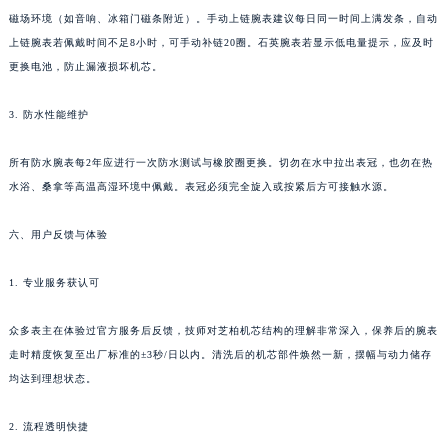
西藏自治区林芝市巴宜区广东路芝柏售后服务中心（需提前预约）
磁场环境（如音响、冰箱门磁条附近）。手动上链腕表建议每日同一时间上满发条，自动
西藏自治区那曲市色尼区浙江西路芝柏售后服务中心（需提前预约）
上链腕表若佩戴时间不足8小时，可手动补链20圈。石英腕表若显示低电量提示，应及时
西藏自治区日喀则市桑珠孜区上海中路芝柏售后服务中心（需提前预约）
更换电池，防止漏液损坏机芯。
西藏自治区山南市乃东区湖北大道芝柏售后服务中心（需提前预约）
3. 防水性能维护
云南省保山市隆阳区正阳路芝柏售后服务中心（需提前预约）
云南省楚雄彝族自治州楚雄市鹿城南路芝柏售后服务中心（需提前预约）
所有防水腕表每2年应进行一次防水测试与橡胶圈更换。切勿在水中拉出表冠，也勿在热
云南省大理白族自治州大理市建设路芝柏售后服务中心（需提前预约）
水浴、桑拿等高温高湿环境中佩戴。表冠必须完全旋入或按紧后方可接触水源。
云南省德宏傣族景颇族自治州芒市团结大街芝柏售后服务中心（需提前预约）
云南省迪庆藏族自治州香格里拉市长征大道芝柏售后服务中心（需提前预约）
六、用户反馈与体验
云南省红河哈尼族彝族自治州蒙自市天马路芝柏售后服务中心（需提前预约）
1. 专业服务获认可
云南省丽江市古城区七星街芝柏售后服务中心（需提前预约）
云南省临沧市临翔区世纪路芝柏售后服务中心（需提前预约）
众多表主在体验过官方服务后反馈，技师对芝柏机芯结构的理解非常深入，保养后的腕表
云南省怒江傈僳族自治州泸水市人民路芝柏售后服务中心（需提前预约）
走时精度恢复至出厂标准的±3秒/日以内。清洗后的机芯部件焕然一新，摆幅与动力储存
云南省普洱市思茅区振兴大道芝柏售后服务中心（需提前预约）
均达到理想状态。
云南省曲靖市麒麟区学府路芝柏售后服务中心（需提前预约）
云南省文山壮族苗族自治州文山市东风路芝柏售后服务中心（需提前预约）
2. 流程透明快捷