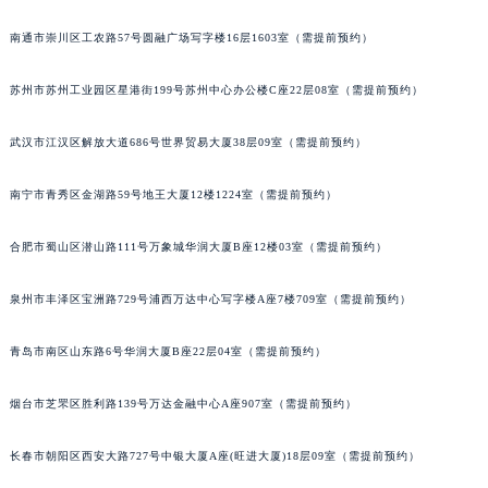
安徽省亳州市谯城区魏武大道芝柏售后服务中心（需提前预约）
安徽省池州市贵池区长江路芝柏售后服务中心（需提前预约）
南通市崇川区工农路57号圆融广场写字楼16层1603室（需提前预约）
安徽省滁州市琅琊区南谯北路芝柏售后服务中心（需提前预约）
苏州市苏州工业园区星港街199号苏州中心办公楼C座22层08室（需提前预约）
安徽省阜阳市颍州区颍州北路芝柏售后服务中心（需提前预约）
安徽省淮北市相山区淮海路芝柏售后服务中心（需提前预约）
武汉市江汉区解放大道686号世界贸易大厦38层09室（需提前预约）
安徽省淮南市田家庵区国庆中路芝柏售后服务中心（需提前预约）
安徽省黄山市屯溪区黄山西路芝柏售后服务中心（需提前预约）
南宁市青秀区金湖路59号地王大厦12楼1224室（需提前预约）
安徽省六安市金安区解放中路芝柏售后服务中心（需提前预约）
合肥市蜀山区潜山路111号万象城华润大厦B座12楼03室（需提前预约）
安徽省马鞍山市雨山区湖南西路芝柏售后服务中心（需提前预约）
安徽省宿州市埇桥区人民中路芝柏售后服务中心（需提前预约）
泉州市丰泽区宝洲路729号浦西万达中心写字楼A座7楼709室（需提前预约）
安徽省铜陵市铜官区石城大道芝柏售后服务中心（需提前预约）
安徽省芜湖市镜湖区中山路步行街芝柏售后服务中心（需提前预约）
青岛市南区山东路6号华润大厦B座22层04室（需提前预约）
安徽省宣城市宣州区叠嶂西路芝柏售后服务中心（需提前预约）
福建省龙岩市新罗区九一南路芝柏售后服务中心（需提前预约）
烟台市芝罘区胜利路139号万达金融中心A座907室（需提前预约）
福建省南平市建阳区人民西路芝柏售后服务中心（需提前预约）
长春市朝阳区西安大路727号中银大厦A座(旺进大厦)18层09室（需提前预约）
福建省宁德市蕉城区天湖东路芝柏售后服务中心（需提前预约）