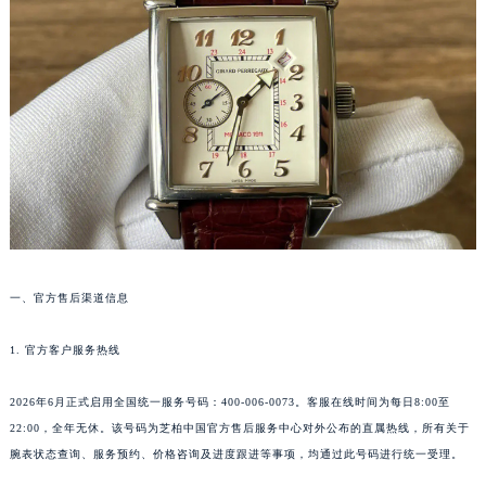
福州市鼓楼区五四路128-1号恒力城写字楼15层03室（需提前预约）
成都市锦江区人民东路6号SAC东原中心写字楼24层2406B室（需提前预约）
重庆市江北区观音桥步行街2号融恒时代广场写字楼9层902室（需提前预约）
长沙市芙蓉区定王台街道建湘路393号世茂环球金融中心写字楼（芙蓉广场）10层13室（需提前预约）
郑州市二七区铭功路10号华润大厦写字楼29层2905室（需提前预约）
太原市迎泽区解放路15号亨得利名表服务中心（品牌授权店）3层整层（需提前预约）
沈阳市沈河区中街路137号亨得利名表服务中心（品牌授权店）1层整层（需提前预约）
沈阳市沈河区中街路83号亨得利名表服务中心（品牌授权店）1层整层（需提前预约）
乌鲁木齐市天山区红山路26号时代广场（CCMALL）C座17层17-B（需提前预约）
温州市鹿城区锦绣路1067号置信广场10层1015室（需提前预约）
一、官方售后渠道信息
哈尔滨市道里区友谊西路600号富力中心T2座写字楼29层03室（需提前预约）
大连市中山区人民路15号国际金融大厦7层G室（需提前预约）
1. 官方客户服务热线
佛山市禅城区季华五路57号万科金融中心C座12层1205室（需提前预约）
东莞市东城街道鸿福东路1号民盈国贸中心T1写字楼9层907室（需提前预约）
2026年6月正式启用全国统一服务号码：400-006-0073。客服在线时间为每日8:00至
22:00，全年无休。该号码为芝柏中国官方售后服务中心对外公布的直属热线，所有关于
无锡市梁溪区人民中路139号恒隆广场写字楼1座11层1104室（需提前预约）
腕表状态查询、服务预约、价格咨询及进度跟进等事项，均通过此号码进行统一受理。
南通市崇川区工农路57号圆融广场写字楼16层1603室（需提前预约）