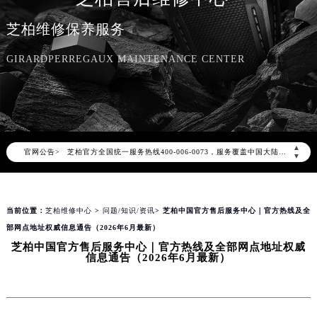
芝柏维修保养服务
GIRARDPERREGAUX MAINTENANCE CENTER
2026年8月芝柏中国区售后服务网络优化升级公告
2026年8月芝柏全国官方售后客户服务热线：400-006-0073
芝柏官方全国统一服务热线400-006-0073，服务覆盖中国大陆、香港、澳门、台湾全部区域（非大陆需加拨“+86”）
▲
官网公告>
▼
2026年8月芝柏售后服务中心最新网点地址：
北京市朝阳区建国门外大街甲6号华熙国际中心写字楼D座11层1102室（北京总部）（需提前预约）
北京市东城区东长安街1号东方广场写字楼W3座6层602室（需提前预约）
当前位置：
芝柏维修中心
>
问题/知识/资讯
> 芝柏中国官方售后服务中心｜官方热线及全
天津市和平区赤峰道136号天津国际金融中心写字楼26层2603室（需提前预约）
部网点地址权威信息通告（2026年6月最新）
上海市徐汇区虹桥路3号港汇中心写字楼2座37层3705室（需提前预约）
芝柏中国官方售后服务中心｜官方热线及全部网点地址权威
信息通告（2026年6月最新）
上海市黄浦区南京东路299号宏伊国际广场写字楼8层806室（需提前预约）
南京市秦淮区中山南路1号（新街口）南京中心写字楼22层C1-1室（需提前预约）
常州市新北区龙锦路1590号现代传媒中心写字楼5号楼10层1008室（需提前预约）