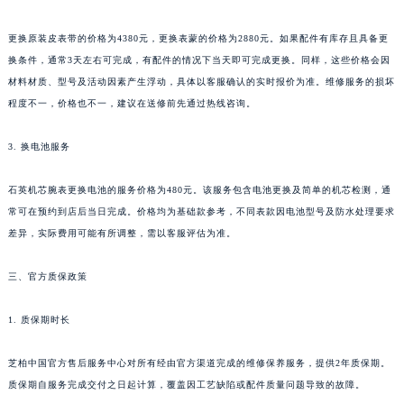
新疆维吾尔自治区可克达拉市幸福路芝柏售后服务中心（需提前预约）
新疆维吾尔自治区克拉玛依市克拉玛依区友谊路芝柏售后服务中心（需提前预约）
更换原装皮表带的价格为4380元，更换表蒙的价格为2880元。如果配件有库存且具备更
新疆维吾尔自治区库车市库车市文化东路芝柏售后服务中心（需提前预约）
换条件，通常3天左右可完成，有配件的情况下当天即可完成更换。同样，这些价格会因
新疆维吾尔自治区库尔勒市库尔勒市人民东路芝柏售后服务中心（需提前预约）
材料材质、型号及活动因素产生浮动，具体以客服确认的实时报价为准。维修服务的损坏
程度不一，价格也不一，建议在送修前先通过热线咨询。
新疆维吾尔自治区奎屯市团结西街芝柏售后服务中心（需提前预约）
新疆维吾尔自治区昆玉市昆泉街芝柏售后服务中心（需提前预约）
3. 换电池服务
新疆维吾尔自治区沙湾市三道河子镇世纪大道南路芝柏售后服务中心（需提前预约）
新疆维吾尔自治区石河子市北二路芝柏售后服务中心（需提前预约）
石英机芯腕表更换电池的服务价格为480元。该服务包含电池更换及简单的机芯检测，通
新疆维吾尔自治区双河市光明路芝柏售后服务中心（需提前预约）
常可在预约到店后当日完成。价格均为基础款参考，不同表款因电池型号及防水处理要求
新疆维吾尔自治区塔城市塔城地区闻琴路芝柏售后服务中心（需提前预约）
差异，实际费用可能有所调整，需以客服评估为准。
新疆维吾尔自治区铁门关市兴疆路芝柏售后服务中心（需提前预约）
三、官方质保政策
新疆维吾尔自治区图木舒克市图木舒克市中兴街芝柏售后服务中心（需提前预约）
新疆维吾尔自治区吐鲁番市高昌区文化中路文化中路芝柏售后服务中心（需提前预约）
1. 质保期时长
新疆维吾尔自治区乌苏市乌鲁木齐北路芝柏售后服务中心（需提前预约）
新疆维吾尔自治区五家渠市长征西街芝柏售后服务中心（需提前预约）
芝柏中国官方售后服务中心对所有经由官方渠道完成的维修保养服务，提供2年质保期。
新疆维吾尔自治区新星市东风路芝柏售后服务中心（需提前预约）
质保期自服务完成交付之日起计算，覆盖因工艺缺陷或配件质量问题导致的故障。