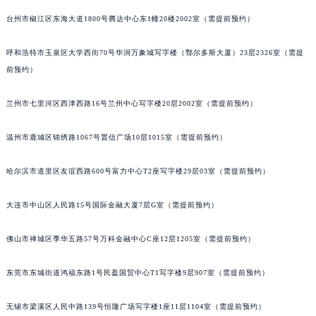
内蒙古自治区锡林郭勒盟市锡林浩特市光明街与额尔敦路交叉口芝柏售后服务中心（需提前预约）
台州市椒江区东海大道1800号腾达中心东1幢20楼2002室（需提前预约）
内蒙古自治区兴安盟市乌兰浩特市兴安大街芝柏售后服务中心（需提前预约）
山西省大同市平城区迎宾街芝柏售后服务中心（需提前预约）
呼和浩特市玉泉区大学西街70号华润万象城写字楼（鄂尔多斯大厦）23层2326室（需提
山西省晋城市城区黄华街芝柏售后服务中心（需提前预约）
前预约）
山西省晋中市榆次区顺城街芝柏售后服务中心（需提前预约）
山西省临汾市尧都区解放路芝柏售后服务中心（需提前预约）
兰州市七里河区西津西路16号兰州中心写字楼20层2002室（需提前预约）
山西省吕梁市离石区永宁中路与建设街交叉口芝柏售后服务中心（需提前预约）
温州市鹿城区锦绣路1067号置信广场10层1015室（需提前预约）
山西省朔州市朔城区怡西路与鄯阳西街交汇处芝柏售后服务中心（需提前预约）
山西省忻州市忻府区和平东街与七一南路交叉口芝柏售后服务中心（需提前预约）
哈尔滨市道里区友谊西路600号富力中心T2座写字楼29层03室（需提前预约）
山西省阳泉市郊区平阳东街与新城大道交叉口芝柏售后服务中心（需提前预约）
山西省运城市盐湖区河东街芝柏售后服务中心（需提前预约）
大连市中山区人民路15号国际金融大厦7层G室（需提前预约）
山西省长治市潞州区英雄中路芝柏售后服务中心（需提前预约）
佛山市禅城区季华五路57号万科金融中心C座12层1205室（需提前预约）
山西省太原市迎泽区迎泽街道解放路15号亨得利名表维修授权店3楼芝柏售后服务中心（需提前预约）
天津市和平区赤峰道136号天津国际金融中心26层2603室芝柏售后服务中心（需提前预约）
东莞市东城街道鸿福东路1号民盈国贸中心T1写字楼9层907室（需提前预约）
安徽省安庆市迎江区人民路芝柏售后服务中心（需提前预约）
安徽省蚌埠市蚌山区淮河路芝柏售后服务中心（需提前预约）
无锡市梁溪区人民中路139号恒隆广场写字楼1座11层1104室（需提前预约）