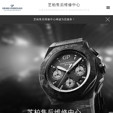
芝柏售后维修中心

GIRARDPERREGAUX MAINTENANCE

芝柏售后维修中心竭诚为您服务！
中心介绍
联系我们
芝柏售后维修中心