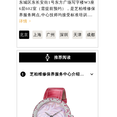
东城区东长安街1号东方广场写字楼W3座
虹桥路3号港
6层602室（需提前预约），是芝柏维修保
室（需提前
）
养服务网点,中心技师均接受标准培训....
网点,中心技
详情 >
北京
上海
广州
深圳
天津
成都
推荐阅读
1
芝柏维修保养服务中心介绍 | GirardPerregaux