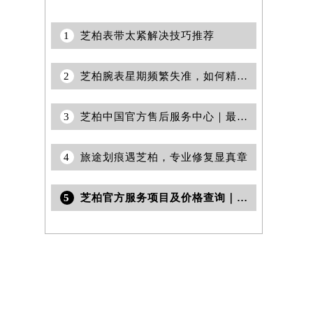
1
芝柏表带太紧解决技巧推荐
2
芝柏腕表星期频繁失准，如何精准调校恢复如初
3
芝柏中国官方售后服务中心｜最新地址及官方客服热线权威信息通知（2026年6月最新）
4
旅途划痕遇芝柏，专业修复显真章
5
芝柏官方服务项目及价格查询｜全新电话和门店地址权威信息公告（2026年7月最新）