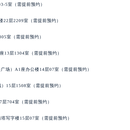
柏售后服务中心（需提前预约）
03-5室（需提前预约）
后服务中心（需提前预约）
后服务中心（需提前预约）
22层2209室（需提前预约）
后服务中心（需提前预约）
售后服务中心（需提前预约）
805室（需提前预约）
售后服务中心（需提前预约）
售后服务中心（需提前预约）
13层1304室（需提前预约）
柏售后服务中心（需提前预约）
柏售后服务中心（需提前预约）
广场）A1座办公楼14层07室（需提前预约）
路交叉口芝柏售后服务中心（需提前预约）
后服务中心（需提前预约）
）15层1508室（需提前预约）
后服务中心（需提前预约）
后服务中心（需提前预约）
7层704室（需提前预约）
服务中心（需提前预约）
后服务中心（需提前预约）
南塔写字楼15层07室（需提前预约）
柏售后服务中心（需提前预约）