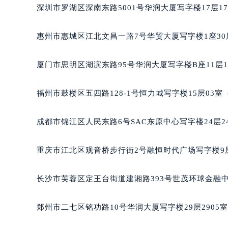
吉林省四平市铁东区紫气大路与南九
深圳市罗湖区深南东路5001号华润大厦写字楼17层1
吉林省松原市宁江区五环大街芝柏售
吉林省通化市东昌区环通乡江南大街
惠州市惠城区江北文昌一路7号华贸大厦写字楼1座30
吉林省延边市延吉市解放路芝柏售后
辽宁省鞍山市铁东区站前街芝柏售后
厦门市思明区湖滨东路95号华润大厦写字楼B座11层1
辽宁省本溪市平山区胜利路芝柏售后
辽宁省朝阳市双塔区新华路芝柏售后
福州市鼓楼区五四路128-1号恒力城写字楼15层03
辽宁省丹东市振兴区七经街芝柏售后
辽宁省抚顺市新抚区东一路芝柏售后
成都市锦江区人民东路6号SAC东原中心写字楼24层2
辽宁省阜新市海州区解放大街芝柏售
辽宁省葫芦岛市连山区中央路芝柏售
重庆市江北区观音桥步行街2号融恒时代广场写字楼9层
辽宁省锦州市古塔区中央大街芝柏售
辽宁省辽阳市白塔区新运大街芝柏售
长沙市芙蓉区定王台街道建湘路393号世茂环球金融中
辽宁省盘锦市兴隆台区石油大街芝柏
辽宁省铁岭市银州区南马路芝柏售后
郑州市二七区铭功路10号华润大厦写字楼29层2905
辽宁省营口市站前区市府路与渤海大