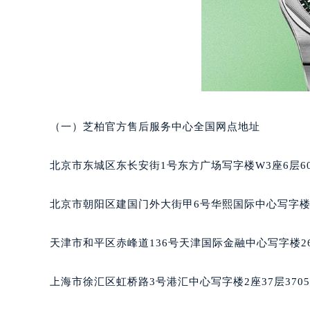
重庆市江北区观音桥步行街2号融恒时
长沙市芙蓉区定王台街道建湘路393
郑州市二七区铭功路10号华润大厦写字
太原市迎泽区解放路15号亨得利名
沈阳市沈河区中街路137号亨得利名
沈阳市沈河区中街路83号亨得利名
乌鲁木齐市天山区红山路26号时代广场
（一）芝柏官方售后服务中心全国网点地址
温州市鹿城区锦绣路1067号置信广场
哈尔滨市道里区友谊西路600号富力中
北京市东城区东长安街1号东方广场写字楼W3座6层6
大连市中山区人民路15号国际金融大
佛山市禅城区季华五路57号万科金融中
北京市朝阳区建国门外大街甲6号华熙国际中心写字楼D
东莞市东城街道鸿福东路1号民盈国贸
无锡市梁溪区人民中路139号恒隆广场
天津市和平区赤峰道136号天津国际金融中心写字楼26
南通市崇川区工农路57号圆融广场写字
苏州市苏州工业园区星港街199号苏州
上海市徐汇区虹桥路3号港汇中心写字楼2座37层370
武汉市江汉区解放大道686号世界贸易