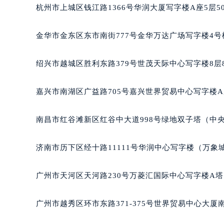
黑龙江省大庆市萨尔图区会战大街芝
杭州市上城区钱江路1366号华润大厦写字楼A座5层5
黑龙江省鹤岗市向阳区红军路芝柏售
黑龙江省黑河市爱辉区中央街芝柏售
金华市金东区东市南街777号金华万达广场写字楼4号楼
黑龙江省鸡西市鸡冠区红军路芝柏售
黑龙江省佳木斯市向阳区长安路芝柏
绍兴市越城区胜利东路379号世茂天际中心写字楼8层
黑龙江省牡丹江市东安区太平路芝柏
黑龙江省七台河市桃山区大同街芝柏
嘉兴市南湖区广益路705号嘉兴世界贸易中心写字楼A座
黑龙江省齐齐哈尔市龙沙区龙华路芝
黑龙江省双鸭山市尖山区新兴大街芝
南昌市红谷滩新区红谷中大道998号绿地双子塔（中央
黑龙江省绥化市北林区新华街与康庄
黑龙江省伊春市伊美区通河路芝柏售
济南市历下区经十路11111号华润中心写字楼（万象城
吉林省白城市洮北区明仁南街芝柏售
吉林省白山市浑江区浑江大街芝柏售
广州市天河区天河路230号万菱汇国际中心写字楼A塔
吉林省吉林市船营区河南街芝柏售后
吉林省辽源市龙山区人民大街芝柏售
广州市越秀区环市东路371-375号世界贸易中心大厦
吉林省梅河口市新华街道梅河大街芝