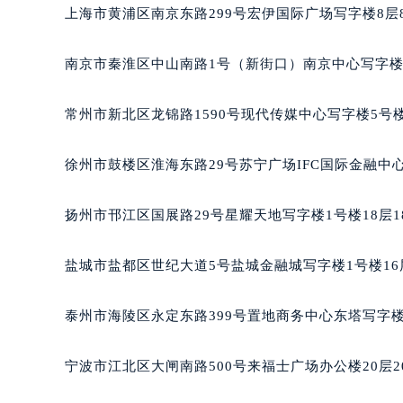
南宁市青秀区金湖路59号地王大厦12
上海市黄浦区南京东路299号宏伊国际广场写字楼8层
合肥市蜀山区潜山路111号万象城华润
泉州市丰泽区宝洲路729号浦西万达中
南京市秦淮区中山南路1号（新街口）南京中心写字楼2
青岛市南区山东路6号华润大厦B座2
烟台市芝罘区胜利路139号万达金融中
常州市新北区龙锦路1590号现代传媒中心写字楼5号楼
长春市朝阳区西安大路727号中银大厦
贵阳市南明区都司高架桥路33号亨特
徐州市鼓楼区淮海东路29号苏宁广场IFC国际金融中心
昆明市盘龙区北京路928号同德昆明
石家庄市长安区中山东路39号勒泰中
扬州市邗江区国展路29号星耀天地写字楼1号楼18层1
西安市碑林区南关正街88号华侨城长
海口市龙华区金贸东路5号海口华润大厦
盐城市盐都区世纪大道5号盐城金融城写字楼1号楼16
唐山市路南区新华东道100号万达广场
台州市椒江区东海大道1800号腾达中
泰州市海陵区永定东路399号置地商务中心东塔写字楼
内蒙古自治区呼和浩特市玉泉区大学西
甘肃省兰州市七里河区西津西路16号兰
宁波市江北区大闸南路500号来福士广场办公楼20层2
重庆市解放碑渝中区民权路28号英利