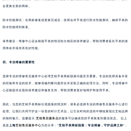
内蒙古自治区呼和浩特市玉泉区大学西街70号华润万象城写字楼（鄂尔多斯大厦）23层2326室（需提前预约）
如果商标仅部分脱落，技师可能会使用专业胶水进行重新粘贴；如果商标完全损坏，技师
甘肃省兰州市七里河区西津西路16号兰州中心写字楼21层2102室（需提前预约）
会更换全新的商标。
重庆市解放碑渝中区民权路28号英利国际金融中心写字楼20层01室（需提前预约）
防水性能测试：在商标修复或更换完成后，技师会对手表进行防水性能测试，确保手表的
黑龙江省大庆市萨尔图区会战大街芝柏售后服务中心（需提前预约）
防水性能得到恢复。
黑龙江省鹤岗市向阳区红军路芝柏售后服务中心（需提前预约）
黑龙江省黑河市爱辉区中央街芝柏售后服务中心（需提前预约）
保养建议：维修中心还会根据手表的情况给出相应的保养建议，帮助消费者延长手表的使
黑龙江省鸡西市鸡冠区红军路芝柏售后服务中心（需提前预约）
用寿命并保持其良好性能。
黑龙江省佳木斯市向阳区长安路芝柏售后服务中心（需提前预约）
黑龙江省牡丹江市东安区太平路芝柏售后服务中心（需提前预约）
四、专业维修的重要性
黑龙江省七台河市桃山区大同街芝柏售后服务中心（需提前预约）
选择专业的维修售后服务中心处理芝柏手表商标脱落问题至关重要。专业的技师具备丰富
黑龙江省齐齐哈尔市龙沙区龙华路芝柏售后服务中心（需提前预约）
的经验和专业的技术，能够准确判断问题所在并采取正确的处理方法。同时，专业维修中
黑龙江省双鸭山市尖山区新兴大街芝柏售后服务中心（需提前预约）
心还能提供全面的保养建议和服务支持，帮助消费者更好地维护和使用手表。
黑龙江省绥化市北林区新华街与康庄路交叉口芝柏售后服务中心（需提前预约）
黑龙江省伊春市伊美区通河路芝柏售后服务中心（需提前预约）
因此，当您的芝柏手表商标出现脱落的情况时，请务必选择专业的维修售后服务中心进行
吉林省白城市洮北区明仁南街芝柏售后服务中心（需提前预约）
处理。让我们共同守护这一珍贵的时计艺术品，让它在时间的流转中继续展现出芝柏品牌
的独特魅力。温馨提示:
芝柏售后服务点
的服务可以确保您的手表恢复到最佳状态。 以上
吉林省白山市浑江区浑江大街芝柏售后服务中心（需提前预约）