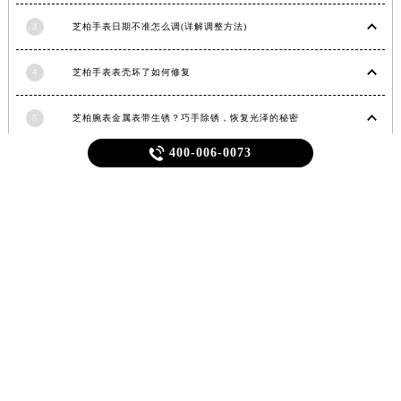
2
芝柏手表如何正确做好保养工作？
江西省吉安市吉州区井冈山大道芝柏售后服务中心（需提前预约）
江西省景德镇市珠山区珠山中路芝柏售后服务中心（需提前预约）
3
芝柏手表日期不准怎么调(详解调整方法)
江西省九江市浔阳区浔阳路芝柏售后服务中心（需提前预约）
江西省南昌市红谷滩新区红谷中大道998号绿地双子塔（中央广场）A1座办公楼14层1407室芝柏售后服务中心（需提前预约）
4
芝柏手表表壳坏了如何修复
江西省萍乡市安源区萍安北大道与康庄路交叉口芝柏售后服务中心（需提前预约）
江西省上饶市信州区滨江西路芝柏售后服务中心（需提前预约）
5
芝柏腕表金属表带生锈？巧手除锈，恢复光泽的秘密

400-006-0073
江西省新余市渝水区北湖西路芝柏售后服务中心（需提前预约）
6
芝柏表壳有划痕如何处理
江西省宜春市袁州区中山中路芝柏售后服务中心（需提前预约）
江西省鹰潭市月湖区胜利东路芝柏售后服务中心（需提前预约）
7
芝柏表针变色解决办法推荐
山东省德州市德城区东风中路芝柏售后服务中心（需提前预约）
山东省东营市东营区济南路芝柏售后服务中心（需提前预约）
8
贵阳芝柏官方售后服务中心｜网点地址与电话权威信息公示（2026年6月最新）
山东省济南市历下区经十路11111号华润中心写字楼（万象城）15层1508室芝柏售后服务中心（需提前预约）
山东省济宁市任城区太白楼路芝柏售后服务中心（需提前预约）
9
芝柏官方换电池价格查询｜网点地址和联系电话权威信息公告（2026年7月最新）
山东省莱芜市文化南路8号银座商城名表维修一楼名表维修芝柏售后服务中心（需提前预约）
山东省临沂市兰山区解放路芝柏售后服务中心（需提前预约）
芝柏，表带清洗
芝柏，手表停走
山东省日照市东港区烟台路芝柏售后服务中心（需提前预约）