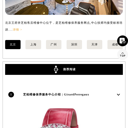
安徽省蚌埠市蚌山区淮河路芝柏售后服务中心（需提前预约）
安徽省亳州市谯城区魏武大道芝柏售后服务中心（需提前预约）
安徽省池州市贵池区长江路芝柏售后服务中心（需提前预约）
安徽省滁州市琅琊区南谯北路芝柏售后服务中心（需提前预约）
北京王府井芝柏售后维修中心位于，是芝柏维修保养服务网点,中心技师均接受标准培
上
安徽省阜阳市颍州区颍州北路芝柏售后服务中心（需提前预约）
训....
详情 >
详情

安徽省淮北市相山区淮海路芝柏售后服务中心（需提前预约）
安徽省淮南市田家庵区国庆中路芝柏售后服务中心（需提前预约）
北京
上海
广州
深圳
天津
成都

安徽省黄山市屯溪区黄山西路芝柏售后服务中心（需提前预约）
安徽省六安市金安区解放中路芝柏售后服务中心（需提前预约）
安徽省马鞍山市雨山区湖南西路芝柏售后服务中心（需提前预约）
推荐阅读
安徽省宿州市埇桥区人民中路芝柏售后服务中心（需提前预约）
安徽省铜陵市铜官区石城大道芝柏售后服务中心（需提前预约）
安徽省芜湖市镜湖区中山路步行街芝柏售后服务中心（需提前预约）
1
芝柏维修保养服务中心介绍 | GirardPerregaux
安徽省宣城市宣州区叠嶂西路芝柏售后服务中心（需提前预约）
福建省龙岩市新罗区九一南路芝柏售后服务中心（需提前预约）
福建省南平市建阳区人民西路芝柏售后服务中心（需提前预约）