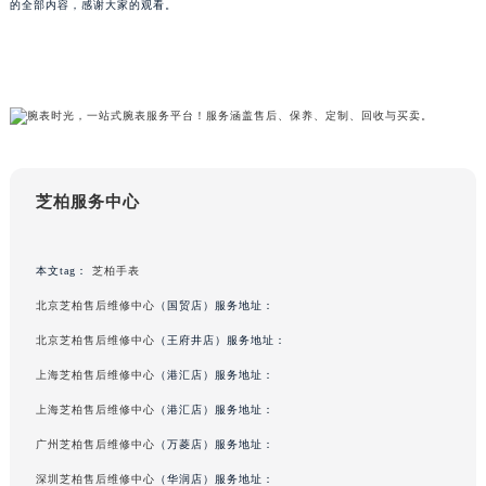
就是
上海
芝柏售后服务中心
为您分享：“
芝柏手表商标脱落：专业维修，守护品牌之杯
”，
吉林省吉林市船营区河南街芝柏售后服务中心（需提前预约）
的全部内容，感谢大家的观看。
吉林省辽源市龙山区人民大街芝柏售后服务中心（需提前预约）
吉林省梅河口市新华街道梅河大街芝柏售后服务中心（需提前预约）
吉林省四平市铁东区紫气大路与南九经街交汇处芝柏售后服务中心（需提前预约）
吉林省松原市宁江区五环大街芝柏售后服务中心（需提前预约）
吉林省通化市东昌区环通乡江南大街芝柏售后服务中心（需提前预约）
吉林省延边市延吉市解放路芝柏售后服务中心（需提前预约）
辽宁省鞍山市铁东区站前街芝柏售后服务中心（需提前预约）
芝柏服务中心
辽宁省本溪市平山区胜利路芝柏售后服务中心（需提前预约）
辽宁省朝阳市双塔区新华路芝柏售后服务中心（需提前预约）
本文tag：
芝柏手表
辽宁省丹东市振兴区七经街芝柏售后服务中心（需提前预约）
北京芝柏售后维修中心
（国贸店）服务地址：
辽宁省抚顺市新抚区东一路芝柏售后服务中心（需提前预约）
北京芝柏售后维修中心
（王府井店）服务地址：
辽宁省阜新市海州区解放大街芝柏售后服务中心（需提前预约）
上海芝柏售后维修中心
（港汇店）服务地址：
辽宁省葫芦岛市连山区中央路芝柏售后服务中心（需提前预约）
上海芝柏售后维修中心
（港汇店）服务地址：
辽宁省锦州市古塔区中央大街芝柏售后服务中心（需提前预约）
辽宁省辽阳市白塔区新运大街芝柏售后服务中心（需提前预约）
广州芝柏售后维修中心
（万菱店）服务地址：