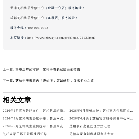
辽宁省盘锦市兴隆台区石油大街芝柏售后服务中心（需提前预约）
深圳芝柏售后维修中心
（华润店）服务地址：
辽宁省铁岭市银州区南马路芝柏售后服务中心（需提前预约）
天津芝柏售后维修中心
（金融中心店）服务地址：
辽宁省营口市站前区市府路与渤海大街交叉口芝柏售后服务中心（需提前预约）
成都芝柏售后维修中心
（东原店）服务地址：
辽宁省沈阳市沈河区中街路137号亨得利名表维修授权店1楼芝柏售后服务中心（需提前预约）
服务专线：
400-006-0073
辽宁省沈阳市沈河区中街路83号亨得利名表维修授权店1楼芝柏售后服务中心（需提前预约）
本页链接：
http://www.zbwxjt.com/problems/2213.html
北京市朝阳区建国门外大街甲6号华熙国际中心D座11层1102室芝柏售后服务中心（北京总部）（需提前预约）
北京市东城区东长安街1号王府井东方广场W3座6层602室芝柏售后服务中心（需提前预约）
河北省保定市竞秀区朝阳北大街北国先天下芝柏售后服务中心（需提前预约）
内蒙古自治区阿拉善盟市左旗土尔扈特大街芝柏售后服务中心（需提前预约）
上一篇:
瀑布之畔的守护：芝柏手表表冠防磨损指南
内蒙古自治区巴彦淖尔市临河区新华街芝柏售后服务中心（需提前预约）
下一篇:
芝柏手表表蒙内污迹处理：穿越峡谷，寻求专业之道
内蒙古自治区包头市青山区幸福路甲3号王府井百货名表维修芝柏售后服务中心（需提前预约）
内蒙古自治区赤峰市红山区哈达街芝柏售后服务中心（需提前预约）
相关文章
内蒙古自治区鄂尔多斯市东胜区伊金霍洛街芝柏售后服务中心（需提前预约）
内蒙古自治区呼伦贝尔市海拉尔区中央街芝柏售后服务中心（需提前预约）
2026年6月官方最终文件：芝柏售后维修保养中心搬迁与新增事项
2026年6月新鲜出炉：芝柏官方售后网点迁址与新增详情
内蒙古自治区通辽市科尔沁区明仁大街芝柏售后服务中心（需提前预约）
2026年6月芝柏表友必读手册：售后网点搬迁及新开
2026年6月关于芝柏官方维修保养中心网点搬迁新增的正式通知
内蒙古自治区乌海市海勃湾区人民南路芝柏售后服务中心（需提前预约）
2026年5月芝柏表主重要提示：售后网点搬迁与新增
芝柏表针变色处理方法汇总