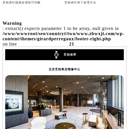
芝柏表蒙子坏了处理技巧汇总
芝柏表蒙有划痕处理办法大全
内蒙古自治区乌兰察布市集宁区恩和大街芝柏售后服务中心（需提前预约）
芝柏表针脱落处理技巧详解
芝柏表针掉了处理方法
内蒙古自治区锡林郭勒盟市锡林浩特市光明街与额尔敦路交叉口芝柏售后服务中心（需提前预约）
内蒙古自治区兴安盟市乌兰浩特市兴安大街芝柏售后服务中心（需提前预约）
山西省大同市平城区迎宾街芝柏售后服务中心（需提前预约）
Warning
: extract() expects parameter 1 to be array, null given in
山西省晋城市城区黄华街芝柏售后服务中心（需提前预约）
/www/wwwroot/seo/countryt/two/www.zbwxjt.com/wp-
山西省晋中市榆次区顺城街芝柏售后服务中心（需提前预约）
content/themes/girardperregaux/footer-right.php
on line
21
山西省临汾市尧都区解放路芝柏售后服务中心（需提前预约）
山西省吕梁市离石区永宁中路与建设街交叉口芝柏售后服务中心（需提前预约）
芝柏保养
山西省朔州市朔城区怡西路与鄯阳西街交汇处芝柏售后服务中心（需提前预约）
山西省忻州市忻府区和平东街与七一南路交叉口芝柏售后服务中心（需提前预约）
北京芝柏售后维修中心
山西省阳泉市郊区平阳东街与新城大道交叉口芝柏售后服务中心（需提前预约）
山西省运城市盐湖区河东街芝柏售后服务中心（需提前预约）
山西省长治市潞州区英雄中路芝柏售后服务中心（需提前预约）
山西省太原市迎泽区迎泽街道解放路15号亨得利名表维修授权店3楼芝柏售后服务中心（需提前预约）
天津市和平区赤峰道136号天津国际金融中心26层2603室芝柏售后服务中心（需提前预约）
安徽省安庆市迎江区人民路芝柏售后服务中心（需提前预约）