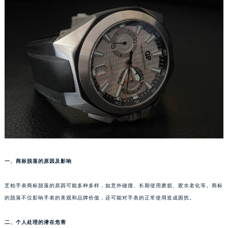
厦门市思明区湖滨东路95号华润大厦写字楼B座11层1104室（需提前预约）
福州市鼓楼区五四路128-1号恒力城写字楼15层03室（需提前预约）
成都市锦江区人民东路6号SAC东原中心写字楼24层2406B室（需提前预约）
重庆市江北区观音桥步行街2号融恒时代广场写字楼9层902室（需提前预约）
长沙市芙蓉区定王台街道建湘路393号世茂环球金融中心写字楼（芙蓉广场）10层13室（需提前预约）
郑州市二七区铭功路10号华润大厦写字楼29层2905室（需提前预约）
太原市迎泽区解放路15号亨得利名表服务中心（品牌授权店）3层整层（需提前预约）
沈阳市沈河区中街路137号亨得利名表服务中心（品牌授权店）1层整层（需提前预约）
沈阳市沈河区中街路83号亨得利名表服务中心（品牌授权店）1层整层（需提前预约）
乌鲁木齐市天山区红山路26号时代广场（CCMALL）C座17层17-B（需提前预约）
温州市鹿城区锦绣路1067号置信广场10层1015室（需提前预约）
哈尔滨市道里区友谊西路600号富力中心T2座写字楼29层03室（需提前预约）
一、商标脱落的原因及影响
大连市中山区人民路15号国际金融大厦7层G室（需提前预约）
佛山市禅城区季华五路57号万科金融中心C座12层1205室（需提前预约）
芝柏手表商标脱落的原因可能多种多样，如意外碰撞、长期使用磨损、胶水老化等。商标
东莞市东城街道鸿福东路1号民盈国贸中心T1写字楼9层907室（需提前预约）
的脱落不仅影响手表的美观和品牌价值，还可能对手表的正常使用造成困扰。
无锡市梁溪区人民中路139号恒隆广场写字楼1座11层1104室（需提前预约）