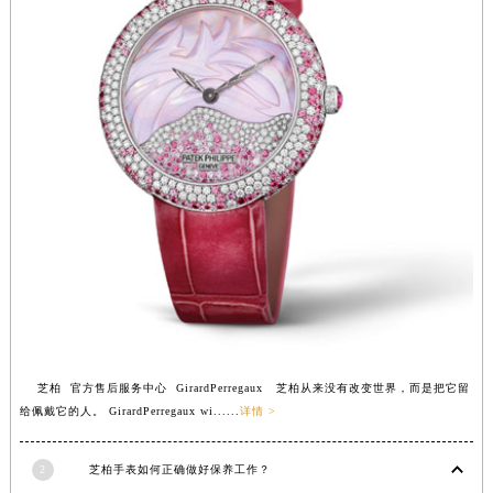
福建省宁德市蕉城区天湖东路芝柏售后服务中心（需提前预约）
福建省莆田市城厢区霞林街道荔华东大道芝柏售后服务中心（需提前预约）
福建省三明市三元区东乾二路芝柏售后服务中心（需提前预约）
福建省漳州市龙文区步港路芝柏售后服务中心（需提前预约）
江苏省常州市新北区龙锦路1590号现代传媒中心5号楼10层1008室芝柏售后服务中心（需提前预约）
江苏省淮安市清江浦区淮海北路芝柏售后服务中心（需提前预约）
江苏省连云港市海州区通灌北路芝柏售后服务中心（需提前预约）
江苏省南京市秦淮区中山南路1号南京中心22层22-C1-C3室芝柏售后服务中心（需提前预约）
江苏省宿迁市宿城区西湖路芝柏售后服务中心（需提前预约）
江苏省泰州市海陵区永定东路399号置地商务中心东塔（华润万象城）17层1706室芝柏售后服务中心（需提前预约）
江苏省徐州市鼓楼区淮海东路29号苏宁广场IFC国际金融中心35层3508室芝柏售后服务中心（需提前预约）
江苏省盐城市盐都区世纪大道5号盐城金融城写字楼1号楼16层1604室芝柏售后服务中心（需提前预约）
江苏省扬州市邗江区国展路29号星耀天地写字楼1号楼18层1803室芝柏售后服务中心（需提前预约）
江苏省镇江市京口区中山东路芝柏售后服务中心（需提前预约）
芝柏 官方售后服务中心 GirardPerregaux 芝柏从来没有改变世界，而是把它留
给佩戴它的人。 GirardPerregaux wi......
详情 >
江西省抚州市临川区赣东大道芝柏售后服务中心（需提前预约）
江西省赣州市章贡区文清路芝柏售后服务中心（需提前预约）