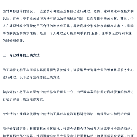
南通市崇川区工农路57号圆融广场写字楼16层1603室（需提前预约）
二、个人处理的潜在危害
苏州市苏州工业园区星港街199号苏州中心办公楼C座22层08室（需提前预约）
面对商标脱落的情况，一些消费者可能会选择自己进行处理。然而，这种做法存在极大的
武汉市江汉区解放大道686号世界贸易大厦38层09室（需提前预约）
风险。首先，非专业的处理方法可能无法彻底解决问题，反而加剧手表的损坏。其次，个
南宁市青秀区金湖路59号地王大厦12楼1224室（需提前预约）
人在处理过程中可能使用不合适的胶水或工具，导致商标变形或胶水残留在表盘上，影响
合肥市蜀山区潜山路111号万象城华润大厦B座12楼03室（需提前预约）
手表的美观和防水性能。最后，个人处理还可能影响手表的 服务，使手表无法得到专业
泉州市丰泽区宝洲路729号浦西万达中心写字楼A座7楼709室（需提前预约）
的维修和保养。
青岛市南区山东路6号华润大厦B座22层04室（需提前预约）
三、专业维修的正确方法
烟台市芝罘区胜利路139号万达金融中心A座907室（需提前预约）
长春市朝阳区西安大路727号中银大厦A座(旺进大厦)18层09室（需提前预约）
为了确保芝柏手表商标脱落问题得到妥善解决，建议消费者选择专业的维修售后服务中心
贵阳市南明区都司高架桥路33号亨特国际金融中心14楼14D（需提前预约）
进行处理。以下是专业维修的正确方法：
昆明市盘龙区北京路928号同德昆明广场写字楼10层06室（需提前预约）
石家庄市长安区中山东路39号勒泰中心写字楼B座13层07室（需提前预约）
初步评估：将手表送至专业的维修售后服务中心，由经验丰富的技师对商标脱落的情况进
西安市碑林区南关正街88号华侨城长安国际中心E座6楼10室（需提前预约）
行初步评估，确定维修方案。
海口市龙华区金贸东路5号海口华润大厦B座17层1707室（需提前预约）
专业清洁：技师会使用专业的清洁工具对表盘和商标进行清洁，确保无灰尘和污垢残留。
唐山市路南区新华东道100号万达广场写字楼A座10层1002室（需提前预约）
台州市椒江区东海大道1800号腾达中心东1幢20楼2002室（需提前预约）
商标修复或更换：根据商标的损坏情况，技师会选择合适的修复方法或更换全新的商标。