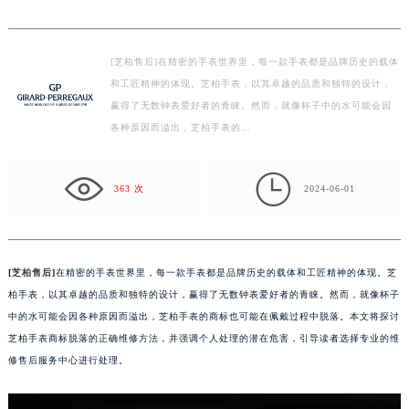
芝柏手表商标脱落：专业维修，守护品牌之杯
常州市新北区龙锦路1590号现代传媒中心写字楼5号楼10层1008室（需提前预约）
徐州市鼓楼区淮海东路29号苏宁广场IFC国际金融中心写字楼35层3508室（需提前预约）
扬州市邗江区国展路29号星耀天地写字楼1号楼18层1803室（需提前预约）
[芝柏售后]在精密的手表世界里，每一款手表都是品牌历史的载体
盐城市盐都区世纪大道5号盐城金融城写字楼1号楼16层1604室（需提前预约）
和工匠精神的体现。芝柏手表，以其卓越的品质和独特的设计，
泰州市海陵区永定东路399号置地商务中心东塔写字楼（华润万象城）17层1706室（需提前预约）
赢得了无数钟表爱好者的青睐。然而，就像杯子中的水可能会因
宁波市江北区大闸南路500号来福士广场办公楼20层2009室（需提前预约）
各种原因而溢出，芝柏手表的…
杭州市上城区钱江路1366号华润大厦写字楼A座5层503-5室（需提前预约）
金华市金东区东市南街777号金华万达广场写字楼4号楼22层2209室（需提前预约）

363 次
2024-06-01
绍兴市越城区胜利东路379号世茂天际中心写字楼8层805室（需提前预约）
嘉兴市南湖区广益路705号嘉兴世界贸易中心写字楼A座13层1304室（需提前预约）
南昌市红谷滩新区红谷中大道998号绿地双子塔（中央广场）A1座办公楼14层07室（需提前预约）
济南市历下区经十路11111号华润中心写字楼（万象城）15层1508室（需提前预约）
[
芝柏售后
]
在精密的手表世界里，每一款手表都是品牌历史的载体和工匠精神的体现。芝
广州市天河区天河路230号万菱汇国际中心写字楼A塔7层704室（需提前预约）
柏手表，以其卓越的品质和独特的设计，赢得了无数钟表爱好者的青睐。然而，就像杯子
中的水可能会因各种原因而溢出，芝柏手表的商标也可能在佩戴过程中脱落。本文将探讨
广州市越秀区环市东路371-375号世界贸易中心大厦南塔写字楼15层07室（需提前预约）
芝柏手表商标脱落的正确维修方法，并强调个人处理的潜在危害，引导读者选择专业的维
深圳市罗湖区深南东路5001号华润大厦写字楼17层1701室（需提前预约）
修售后服务中心进行处理。
惠州市惠城区江北文昌一路7号华贸大厦写字楼1座30层05室（需提前预约）