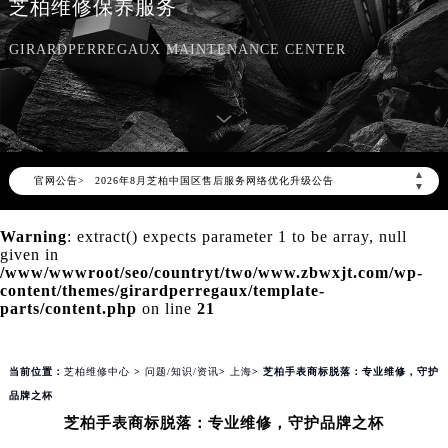
芝柏维修保养服务
GIRARDPERREGAUX MAINTENANCE CENTER
2026年8月芝柏中国区售后服务网络优化升级公告
▲
官网公告>
2026年8月芝柏全国官方售后客户服务热线：400-006-0073
▼
芝柏官方全国统一服务热线400-006-0073，服务覆盖中国大陆、香港、澳门、台湾全部区域（非大陆需加拨“+86”）
Warning
: extract() expects parameter 1 to be array, null
2026年8月芝柏售后服务中心最新网点地址：
given in
北京市朝阳区建国门外大街甲6号华熙国际中心写字楼D座11层1102室（北京总部）（需提前预约）
/www/wwwroot/seo/countryt/two/www.zbwxjt.com/wp-
content/themes/girardperregaux/template-
北京市东城区东长安街1号东方广场写字楼W3座6层602室（需提前预约）
parts/content.php
on line
21
天津市和平区赤峰道136号天津国际金融中心写字楼26层2603室（需提前预约）
上海市徐汇区虹桥路3号港汇中心写字楼2座37层3705室（需提前预约）
当前位置：
芝柏维修中心
>
问题/知识/资讯
>
上海
> 芝柏手表商标脱落：专业维修，守护
上海市黄浦区南京东路299号宏伊国际广场写字楼8层806室（需提前预约）
品牌之杯
南京市秦淮区中山南路1号（新街口）南京中心写字楼22层C1-1室（需提前预约）