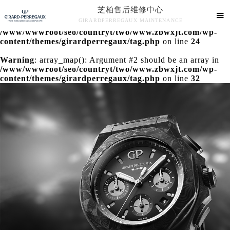
芝柏售后维修中心
Warning
: extract() expects parameter 1 to be array, null

GIRARDPERREGAUX MAINTENANCE
given in
/www/wwwroot/seo/countryt/two/www.zbwxjt.com/wp-
芝柏售后维修中心竭诚为您服务！
content/themes/girardperregaux/tag.php
on line
24
Warning
: array_map(): Argument #2 should be an array in
/www/wwwroot/seo/countryt/two/www.zbwxjt.com/wp-
content/themes/girardperregaux/tag.php
on line
32
中心介绍
联系我们