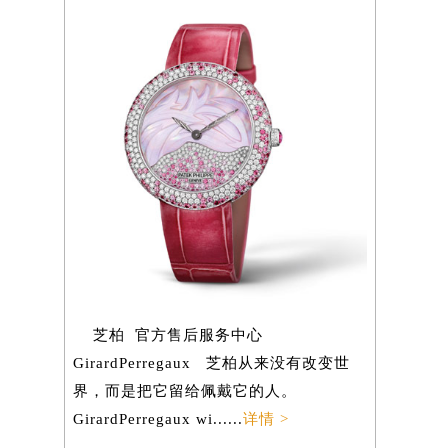
芝柏 官方售后服务中心
GirardPerregaux 芝柏从来没有改变世
界，而是把它留给佩戴它的人。
GirardPerregaux wi......
详情 >