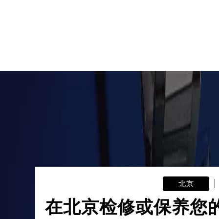
北京
在北京检修或保养您