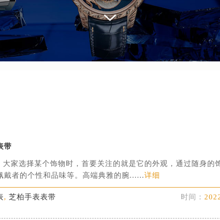
表带
，大家选择某个饰物时，首要关注的就是它的外观，通过随身的
戴者的个性和品味等。高端典雅的腕......
详细
表
,
芝柏手表表带
时间：
202