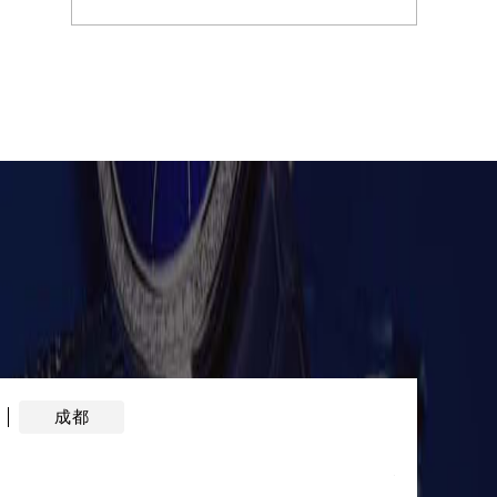
成都
在上