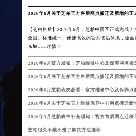
2026年6月关于芝柏官方售后网点搬迁及新增的正
【芝柏售后】2026年6月，芝柏中国区正式完
全国、标准统一、便捷高效的官方售后体系，全面
东城......
详情 >
2026年6月官方发布：芝柏维修中心及保养网点搬
2026年6月关于芝柏官方售后网点搬迁及新增的正
2026年6月芝柏表友必看：官方维修中心及保养点
2026年6月关于芝柏官方维修保养中心网点搬迁新
2026年5月芝柏表主补充须知：官方售后网点迁移
芝柏很久不戴不走了解决方法推荐