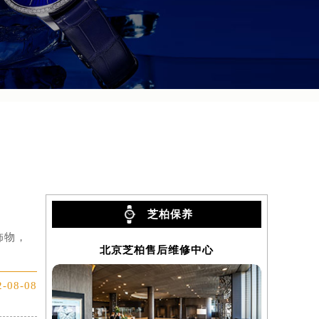
芝柏保养
饰物，
北京芝柏售后维修中心
2-08-08