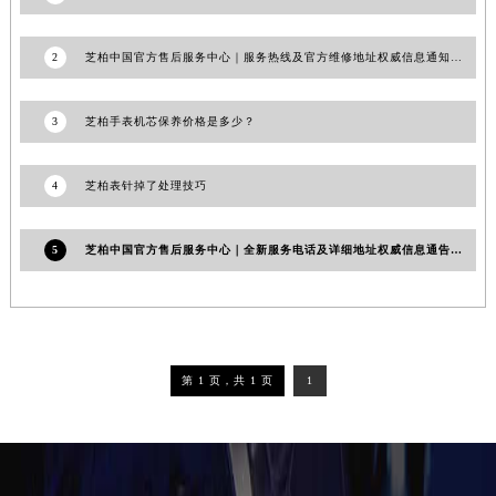
吉林省辽源市龙山区人民大街芝柏售后服务中心（需提前预约）
吉林省梅河口市新华街道梅河大街芝柏售后服务中心（需提前预约）
2
芝柏中国官方售后服务中心｜服务热线及官方维修地址权威信息通知（2026年7月最新）
吉林省四平市铁东区紫气大路与南九经街交汇处芝柏售后服务中心（需提前预约）
吉林省松原市宁江区五环大街芝柏售后服务中心（需提前预约）
3
芝柏手表机芯保养价格是多少？
吉林省通化市东昌区环通乡江南大街芝柏售后服务中心（需提前预约）
吉林省延边市延吉市解放路芝柏售后服务中心（需提前预约）
4
芝柏表针掉了处理技巧
辽宁省鞍山市铁东区站前街芝柏售后服务中心（需提前预约）
辽宁省本溪市平山区胜利路芝柏售后服务中心（需提前预约）
5
芝柏中国官方售后服务中心｜全新服务电话及详细地址权威信息通告（2026年6月最新）
辽宁省朝阳市双塔区新华路芝柏售后服务中心（需提前预约）
辽宁省丹东市振兴区七经街芝柏售后服务中心（需提前预约）
辽宁省抚顺市新抚区东一路芝柏售后服务中心（需提前预约）
辽宁省阜新市海州区解放大街芝柏售后服务中心（需提前预约）
第 1 页，共 1 页
1
辽宁省葫芦岛市连山区中央路芝柏售后服务中心（需提前预约）
辽宁省锦州市古塔区中央大街芝柏售后服务中心（需提前预约）
辽宁省辽阳市白塔区新运大街芝柏售后服务中心（需提前预约）
辽宁省盘锦市兴隆台区石油大街芝柏售后服务中心（需提前预约）