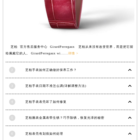
苏州市苏州工业园区星港街199号苏州中心办公楼C座22层08室（需提前预约）
武汉市江汉区解放大道686号世界贸易大厦38层09室（需提前预约）
南宁市青秀区金湖路59号地王大厦12楼1224室（需提前预约）
合肥市蜀山区潜山路111号万象城华润大厦B座12楼03室（需提前预约）
泉州市丰泽区宝洲路729号浦西万达中心写字楼A座7楼709室（需提前预约）
芝柏 官方售后服务中心 GirardPerregaux 芝柏从来没有改变世界，而是把它留
青岛市南区山东路6号华润大厦B座22层04室（需提前预约）
给佩戴它的人。 GirardPerregaux wi......
详情 >
烟台市芝罘区胜利路139号万达金融中心A座907室（需提前预约）
长春市朝阳区西安大路727号中银大厦A座(旺进大厦)18层09室（需提前预约）
2
芝柏手表如何正确做好保养工作？
贵阳市南明区都司高架桥路33号亨特国际金融中心14楼14D（需提前预约）
昆明市盘龙区北京路928号同德昆明广场写字楼10层06室（需提前预约）
3
芝柏手表日期不准怎么调(详解调整方法)
石家庄市长安区中山东路39号勒泰中心写字楼B座13层07室（需提前预约）
4
芝柏手表表壳坏了如何修复
西安市碑林区南关正街88号华侨城长安国际中心E座6楼10室（需提前预约）
海口市龙华区金贸东路5号海口华润大厦B座17层1707室（需提前预约）
5
芝柏腕表金属表带生锈？巧手除锈，恢复光泽的秘密
唐山市路南区新华东道100号万达广场写字楼A座10层1002室（需提前预约）
台州市椒江区东海大道1800号腾达中心东1幢20楼2002室（需提前预约）
6
芝柏表壳有划痕如何处理
内蒙古自治区呼和浩特市玉泉区大学西街70号华润万象城写字楼（鄂尔多斯大厦）23层2326室（需提前预约）