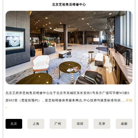
北京芝柏售后维修中心
徐州市鼓楼区淮海东路29号苏宁广场IFC国际金融中心写字楼35层3508室（需提前预约）
扬州市邗江区国展路29号星耀天地写字楼1号楼18层1803室（需提前预约）
盐城市盐都区世纪大道5号盐城金融城写字楼1号楼16层1604室（需提前预约）
泰州市海陵区永定东路399号置地商务中心东塔写字楼（华润万象城）17层1706室（需提前预约）
宁波市江北区大闸南路500号来福士广场办公楼20层2009室（需提前预约）
杭州市上城区钱江路1366号华润大厦写字楼A座5层503-5室（需提前预约）
金华市金东区东市南街777号金华万达广场写字楼4号楼22层2209室（需提前预约）
绍兴市越城区胜利东路379号世茂天际中心写字楼8层805室（需提前预约）
嘉兴市南湖区广益路705号嘉兴世界贸易中心写字楼A座13层1304室（需提前预约）
南昌市红谷滩新区红谷中大道998号绿地双子塔（中央广场）A1座办公楼14层07室（需提前预约）
济南市历下区经十路11111号华润中心写字楼（万象城）15层1508室（需提前预约）
北京王府井芝柏售后维修中心位于北京市东城区东长安街1号东方广场写字楼W3座6
上
层602室（需提前预约），是芝柏维修保养服务网点,中心技师均接受标准培训....
详情
（
广州市天河区天河路230号万菱汇国际中心写字楼A塔7层704室（需提前预约）
>
广州市越秀区环市东路371-375号世界贸易中心大厦南塔写字楼15层07室（需提前预约）
深圳市罗湖区深南东路5001号华润大厦写字楼17层1701室（需提前预约）
北京
上海
广州
深圳
天津
成都
惠州市惠城区江北文昌一路7号华贸大厦写字楼1座30层05室（需提前预约）
厦门市思明区湖滨东路95号华润大厦写字楼B座11层1104室（需提前预约）