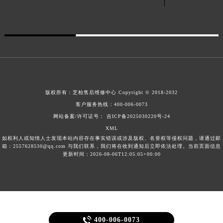
安徽省亳州市谯城区魏武大道芝柏售后服务中心（需提前预约）
安徽省池州市贵池区长江路芝柏售后服务中心（需提前预约）
安徽省滁州市琅琊区南谯北路芝柏售后服务中心（需提前预约）
安徽省阜阳市颍州区颍州北路芝柏售后服务中心（需提前预约）
安徽省淮北市相山区淮海路芝柏售后服务中心（需提前预约）
安徽省淮南市田家庵区国庆中路芝柏售后服务中心（需提前预约）
版权所有：
芝柏售后维修中心
Copyright © 2018-2032
安徽省黄山市屯溪区黄山西路芝柏售后服务中心（需提前预约）
客户服务热线：
400-006-0073
安徽省六安市金安区解放中路芝柏售后服务中心（需提前预约）
网站备案/许可证号： 吉ICP备2025030220号-24
安徽省马鞍山市雨山区湖南西路芝柏售后服务中心（需提前预约）
XML
安徽省宿州市埇桥区人民中路芝柏售后服务中心（需提前预约）
如权利人或知情人士发现本站内容存在事实错误或涉及版权、名誉权等侵权问题，请通过邮
箱：2557628530@qq.com 与我们联系，我们将在收到通知后立即依法处理。当前页面信息
安徽省铜陵市铜官区石城大道芝柏售后服务中心（需提前预约）
更新时间：2026-08-06T12:05:05+00:00
安徽省芜湖市镜湖区中山路步行街芝柏售后服务中心（需提前预约）
安徽省宣城市宣州区叠嶂西路芝柏售后服务中心（需提前预约）
福建省龙岩市新罗区九一南路芝柏售后服务中心（需提前预约）
福建省南平市建阳区人民西路芝柏售后服务中心（需提前预约）

400-006-0073
福建省宁德市蕉城区天湖东路芝柏售后服务中心（需提前预约）