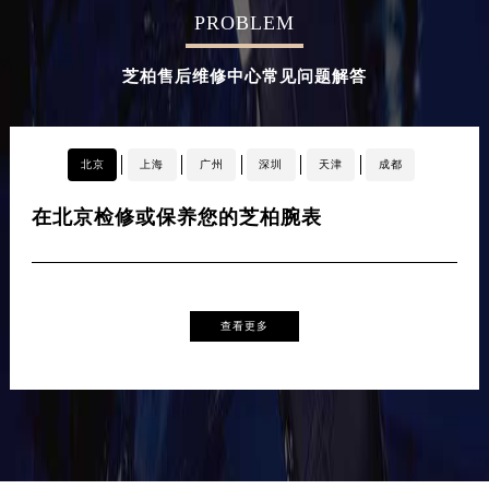
PROBLEM
辽宁省铁岭市银州区南马路芝柏售后服务中心（需提前预约）
辽宁省营口市站前区市府路与渤海大街交叉口芝柏售后服务中心（需提前预约）
芝柏售后维修中心常见问题解答
辽宁省沈阳市沈河区中街路137号亨得利名表维修授权店1楼芝柏售后服务中心（需提前预约）
辽宁省沈阳市沈河区中街路83号亨得利名表维修授权店1楼芝柏售后服务中心（需提前预约）
北京市朝阳区建国门外大街甲6号华熙国际中心D座11层1102室芝柏售后服务中心（北京总部）（需提前预约）
北京
上海
广州
深圳
天津
成都
北京市东城区东长安街1号王府井东方广场W3座6层602室芝柏售后服务中心（需提前预约）
河北省保定市竞秀区朝阳北大街北国先天下芝柏售后服务中心（需提前预约）
在北京检修或保养您的芝柏腕表
在
内蒙古自治区阿拉善盟市左旗土尔扈特大街芝柏售后服务中心（需提前预约）
内蒙古自治区巴彦淖尔市临河区新华街芝柏售后服务中心（需提前预约）
内蒙古自治区包头市青山区幸福路甲3号王府井百货名表维修芝柏售后服务中心（需提前预约）
查看更多
内蒙古自治区赤峰市红山区哈达街芝柏售后服务中心（需提前预约）
内蒙古自治区鄂尔多斯市东胜区伊金霍洛街芝柏售后服务中心（需提前预约）
内蒙古自治区呼伦贝尔市海拉尔区中央街芝柏售后服务中心（需提前预约）
内蒙古自治区通辽市科尔沁区明仁大街芝柏售后服务中心（需提前预约）
内蒙古自治区乌海市海勃湾区人民南路芝柏售后服务中心（需提前预约）
内蒙古自治区乌兰察布市集宁区恩和大街芝柏售后服务中心（需提前预约）