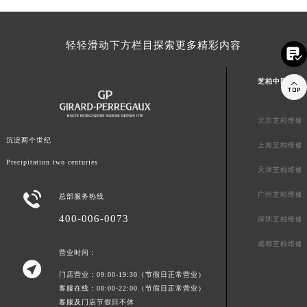
内蒙古自治区锡林郭勒盟市锡林浩特市光明街与额尔敦路交叉口芝柏售后服务中心（需提前预约）
内蒙古自治区兴安盟市乌兰浩特市兴安大街芝柏售后服务中心（需提前预约）
轻轻滑动下方栏目探索更多精彩内容

山西省大同市平城区迎宾街芝柏售后服务中心（需提前预约）
山西省晋城市城区黄华街芝柏售后服务中心（需提前预约）
芝柏中国区服

山西省晋中市榆次区顺城街芝柏售后服务中心（需提前预约）
山西省临汾市尧都区解放路芝柏售后服务中心（需提前预约）
北京芝柏维修
山西省吕梁市离石区永宁中路与建设街交叉口芝柏售后服务中心（需提前预约）
沉淀两个世纪
上海芝柏维修
山西省朔州市朔城区怡西路与鄯阳西街交汇处芝柏售后服务中心（需提前预约）
Precipitation two centuries
山西省忻州市忻府区和平东街与七一南路交叉口芝柏售后服务中心（需提前预约）
天津芝柏维修
山西省阳泉市郊区平阳东街与新城大道交叉口芝柏售后服务中心（需提前预约）

广州芝柏维修
总部服务热线
山西省运城市盐湖区河东街芝柏售后服务中心（需提前预约）
400-006-0073
深圳芝柏维修
山西省长治市潞州区英雄中路芝柏售后服务中心（需提前预约）
成都芝柏维修
山西省太原市迎泽区迎泽街道解放路15号亨得利名表维修授权店3楼芝柏售后服务中心（需提前预约）
营业时间：

天津市和平区赤峰道136号天津国际金融中心26层2603室芝柏售后服务中心（需提前预约）
门店营业：09:00-19:30（节假日正常营业）
安徽省安庆市迎江区人民路芝柏售后服务中心（需提前预约）
客服在线：08:00-22:00（节假日正常营业）
客服及门店节假日不休
安徽省蚌埠市蚌山区淮河路芝柏售后服务中心（需提前预约）