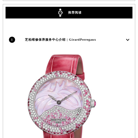
福州市鼓楼区五四路128-1号恒力城写字楼15层03室（需提前预约）
推荐阅读
成都市锦江区人民东路6号SAC东原中心写字楼24层2406B室（需提前预约）
重庆市江北区观音桥步行街2号融恒时代广场写字楼9层902室（需提前预约）
长沙市芙蓉区定王台街道建湘路393号世茂环球金融中心写字楼（芙蓉广场）10层13室（需提前预约）
1
芝柏维修保养服务中心介绍 | GirardPerregaux
郑州市二七区铭功路10号华润大厦写字楼29层2905室（需提前预约）
太原市迎泽区解放路15号亨得利名表服务中心（品牌授权店）3层整层（需提前预约）
沈阳市沈河区中街路137号亨得利名表服务中心（品牌授权店）1层整层（需提前预约）
沈阳市沈河区中街路83号亨得利名表服务中心（品牌授权店）1层整层（需提前预约）
乌鲁木齐市天山区红山路26号时代广场（CCMALL）C座17层17-B（需提前预约）
温州市鹿城区锦绣路1067号置信广场10层1015室（需提前预约）
哈尔滨市道里区友谊西路600号富力中心T2座写字楼29层03室（需提前预约）
大连市中山区人民路15号国际金融大厦7层G室（需提前预约）
佛山市禅城区季华五路57号万科金融中心C座12层1205室（需提前预约）
东莞市东城街道鸿福东路1号民盈国贸中心T1写字楼9层907室（需提前预约）
无锡市梁溪区人民中路139号恒隆广场写字楼1座11层1104室（需提前预约）
南通市崇川区工农路57号圆融广场写字楼16层1603室（需提前预约）