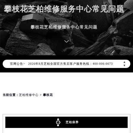
攀枝花芝柏维修服务中心常见问题
girardperregaux maintenance service center
攀枝花芝柏维修服务中心常见问题
2026年8月芝柏中国区售后服务网络优化升级公告
2026年8月芝柏全国官方售后客户服务热线：400-006-0073
▲
官网公告>
芝柏官方全国统一服务热线400-006-0073，服务覆盖中国大陆、香港、澳门、台湾全部区域（非大陆需加拨“+86”）
▼
2026年8月芝柏售后服务中心最新网点地址：
北京市朝阳区建国门外大街甲6号华熙国际中心写字楼D座11层1102室（北京总部）（需提前预约）
北京市东城区东长安街1号东方广场写字楼W3座6层602室（需提前预约）
当前位置：
芝柏维修中心
> 攀枝花
天津市和平区赤峰道136号天津国际金融中心写字楼26层2603室（需提前预约）
上海市徐汇区虹桥路3号港汇中心写字楼2座37层3705室（需提前预约）
上海市黄浦区南京东路299号宏伊国际广场写字楼8层806室（需提前预约）
芝柏保养
南京市秦淮区中山南路1号（新街口）南京中心写字楼22层C1-1室（需提前预约）
常州市新北区龙锦路1590号现代传媒中心写字楼5号楼10层1008室（需提前预约）